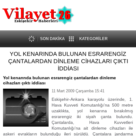
Güncel
Ekonomi
Politika
Eğitim
Sağlık
SON DAKİKA
KATEGORİLER
Spor
YOL KENARINDA BULUNAN ESRARENGİZ
Kültür-Sanat
ÇANTALARDAN DİNLEME CİHAZLARI ÇIKTI
Dünya
İDDİASI
Röportaj
Yol kenarında bulunan esrarengiz çantalardan dinleme
Tanıtım Yazısı
cihazları çıktı iddiası
11 Mart 2009 Çarşamba 15:41
Eskişehir-Ankara karayolu üzerinde, 1.
Hava Kuvveti Komutanlığı'na 500 metre
uzaklıkta, yol kenarına bırakılmış
esrarengiz iki siyah çanta bulundu.
Çantalarda, Hava Kuvvetleri
Komutanlığı'na ait dinleme cihazları ile
askeri evrakların bulunduğu ileri sürüldü. Çantalara jandarma