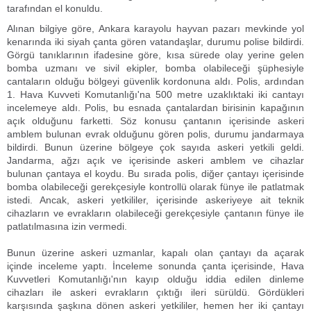
tarafından el konuldu.
Alınan bilgiye göre, Ankara karayolu hayvan pazarı mevkinde yol
kenarında iki siyah çanta gören vatandaşlar, durumu polise bildirdi.
Görgü tanıklarının ifadesine göre, kısa sürede olay yerine gelen
bomba uzmanı ve sivil ekipler, bomba olabileceği şüphesiyle
cantaların olduğu bölgeyi güvenlik kordonuna aldı. Polis, ardından
1. Hava Kuvveti Komutanlığı'na 500 metre uzaklıktaki iki cantayı
incelemeye aldı. Polis, bu esnada çantalardan birisinin kapağının
açık olduğunu farketti. Söz konusu çantanın içerisinde askeri
amblem bulunan evrak olduğunu gören polis, durumu jandarmaya
bildirdi. Bunun üzerine bölgeye çok sayıda askeri yetkili geldi.
Jandarma, ağzı açık ve içerisinde askeri amblem ve cihazlar
bulunan çantaya el koydu. Bu sırada polis, diğer çantayı içerisinde
bomba olabileceği gerekçesiyle kontrollü olarak fünye ile patlatmak
istedi. Ancak, askeri yetkililer, içerisinde askeriyeye ait teknik
cihazların ve evrakların olabileceği gerekçesiyle çantanın fünye ile
patlatılmasına izin vermedi.
Bunun üzerine askeri uzmanlar, kapalı olan çantayı da açarak
içinde inceleme yaptı. İnceleme sonunda çanta içerisinde, Hava
Kuvvetleri Komutanlığı'nın kayıp olduğu iddia edilen dinleme
cihazları ile askeri evrakların çıktığı ileri sürüldü. Gördükleri
karşısında şaşkına dönen askeri yetkililer, hemen her iki çantayı