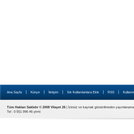
|
|
|
|
|
Ana Sayfa
Künye
İletişim
Sık Kullanılanlara Ekle
RSS
Kullanı
Tüm Hakları Saklıdır © 2008 Vilayet 26
| İzinsiz ve kaynak gösterilmeden yayınlanama
Tel : 0 551 996 46 yirmi