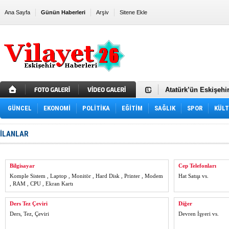
Ana Sayfa
Günün Haberleri
Arşiv
Sitene Ekle
Eskişehir, Sivil Katı
Atatürk’ün Eskişehir
Eskişehir Emek Maha
GÜNCEL
EKONOMİ
POLİTİKA
EĞİTİM
SAĞLIK
CHP’de kurultay çağ
SPOR
KÜL
Eskişehir Sağlık-Se
Eskişehir'de, Arana
İLANLAR
Merhum Halil Nural 
Eskişehir GES Hizm
Kağıt Rölyef Sergisi
AK Parti’de üç il b
Bilgisayar
Cep Telefonları
Eskişehir Valisi Yı
Komple Sistem , Laptop , Monitör , Hard Disk , Printer , Modem
Hat Satışı vs.
Eskişehir Valisi Erd
, RAM , CPU , Ekran Kartı
Eskişehirli Sporcula
İzmir’de Yetkinin A
Ders Tez Çeviri
Diğer
Markette başlayan ge
Ders, Tez, Çeviri
Devren İşyeri vs.