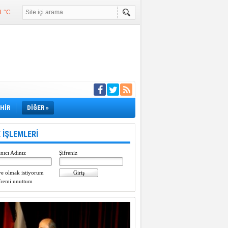
1 °C
°C
°C
e girdi
EHİR
DİĞER »
 İŞLEMLERİ
nıcı Adınız
Şifreniz
e olmak istiyorum
fremi unuttum
Paylaştı