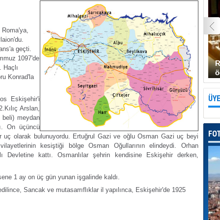
en Roma'ya,
laion'du.
ans'a geçti.
 temmuz 1097'de
R
. Haçlı
ö
oru Konrad'la
ÜYE
nos Eski
şehir'i
2.Kılıç Arslan,
 beli) meydan
dı. On üçüncü
FO
bir uç olarak bulunuyordu. Ertuğrul Gazi ve oğlu Osman Gazi uç beyi
 vilayetlerinin kesiştiği bölge Osman Oğullarının elindeydi. Orhan
lı Devletine kattı. Osmanlılar şehrin kendisine Eskişehir derken,
sene 1 ay on üç gün yunan işgalinde kaldı.
dilince, Sancak ve mutasarrıflıklar il yapılınca, Eskişehir'de 1925