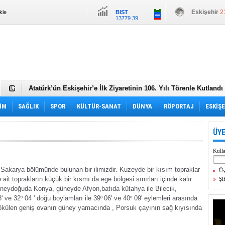
Eskişehir
2
BIST
kle
13779.39
Ankara
23 
Altın
6659.71
İstanbul
23 
Dolar
47.6789
İzmir
26 °C
Euro
55.1256
Eskişehir, Sivil Katılım Zirvesi’ne ev sahipliği yaptı.
Atatürk’ün Eskişehir’e İlk Ziyaretinin 106. Yılı Törenle Kutlandı
Eskişehir Emek Mahallesi’nde 24 Kasım İlkokulu törenle hizmet
CHP’de kurultay çağrısı PM’ye taşındı
İM
SAĞLIK
SPOR
KÜLTÜR-SANAT
DÜNYA
RÖPORTAJ
ESKİŞ
Eskişehir Sağlık-Sen'den Yeni Dönem: Mazbata Teslim Alındı
Eskişehir'de, Aranan 156 Şahıs Yakalandı
Merhum Halil Nural Destici ebediyete uğurlandı
ÜYE
Eskişehir GES Hizmete Girdi
Kağıt Rölyef Sergisi Sanatseverlerle Buluştu
Kulla
AK Parti’de üç il başkanı daha görevden alındı
Eskişehir Valisi Yılmaz, Sahada İncelemelerde Bulundu
 Sakarya bölümünde bulunan bir ilimizdir. Kuzeyde bir kısım topraklar
Üy
Eskişehir Valisi Erdinç Yılmaz, Sivrihisar’da
 ait toprakların küçük bir kısmı da ege
bölgesi sı
nırları içinde kalır.
Şi
Eskişehirli Sporcular Dünya Kupası Başarılarını Vali Yılmaz’la 
güneydoğuda Konya, güneyde Afyon,batıda kütahya ile Bilecik,
İzmir’de Yetkinin Adı Sağlık Sen Oldu
' ve
32
º
04 ' doğ
u boylamları ile
39
º
06' ve
40
º
09' eylemleri arası
nda
Markette başlayan gerginlik Sevgi Evinde yara sardı.
dökülen geniş ovanın güney yamacında , Porsuk çayının sağ kıyısında