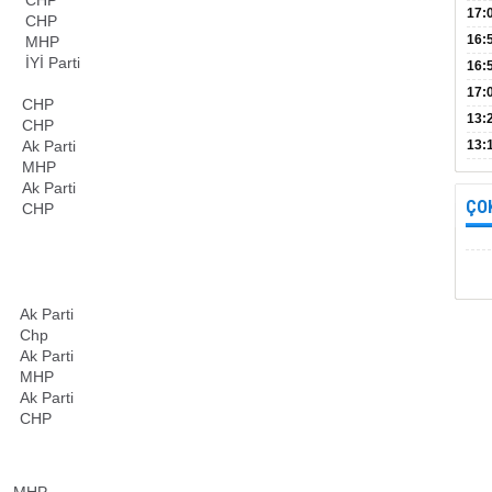
Bul
17:
CHP
alın
16:
MHP
İYİ Parti
İnc
16:
17:
CHP
Başa
13:
CHP
Ak Parti
13:
MHP
yara
Ak Parti
ÇO
CHP
Ak Parti
Chp
Ak Parti
MHP
Ak Parti
CHP
MHP