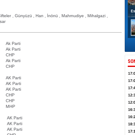
Es
, Çifteler , Günyüzü , Han , İnönü , Mahmudiye , Mihalgazi ,
isar
Ak Parti
Ak Parti
CHP
Ak Parti
SO
CHP
17:
AK Parti
sahi
17:
AK Parti
Yılı
17:
AK Parti
CHP
İlko
12:
CHP
12:
MHP
Mazb
16:
16:
AK Parti
AK Parti
uğu
18:
AK Parti
17:
CHP