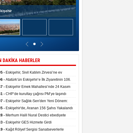
kişehir
N DAKİKA HABERLER
05 -
Eskişehir, Sivil Katılım Zirvesi’ne ev
pliği yaptı.
06 -
Atatürk’ün Eskişehir’e İlk Ziyaretinin 106.
 Törenle Kutlandı
47 -
Eskişehir Emek Mahallesi’nde 24 Kasım
kulu törenle hizmete girdi
31 -
CHP’de kurultay çağrısı PM’ye taşındı
07 -
Eskişehir Sağlık-Sen'den Yeni Dönem:
ata Teslim Alındı
35 -
Eskişehir'de, Aranan 156 Şahıs Yakalandı
28 -
Merhum Halil Nural Destici ebediyete
rlandı
33 -
Eskişehir GES Hizmete Girdi
19 -
Kağıt Rölyef Sergisi Sanatseverlerle