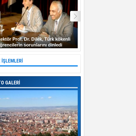
ektör Prof. Dr. Dilek, Türk kökenli
Şehit Uzman Çavuş Gen
ğrencilerin sorunlarını dinledi
Diyarbakır’a gitmeyi ken
 İŞLEMLERİ
TO GALERİ