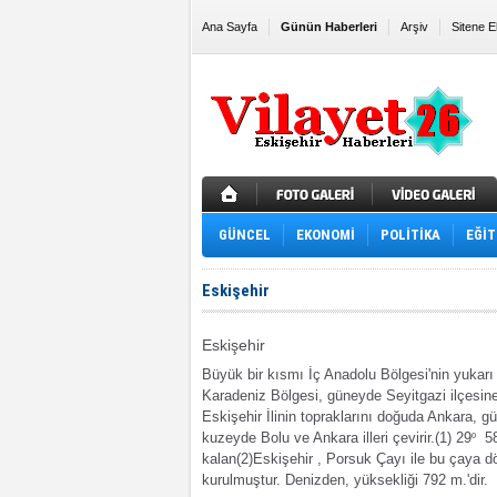
Ana Sayfa
Günün Haberleri
Arşiv
Sitene E
GÜNCEL
EKONOMİ
POLİTİKA
EĞİT
Eskişehir
Eskişehir
Büyük bir kı
smı İç Anadolu Bölgesi'nin yukarı
Karadeniz Bölgesi, güneyde Seyitgazi ilçesine
Eski
şehir
İ
linin topraklarını doğuda Ankara, 
kuzeyde Bolu ve Ankara illeri çevirir.
(1)
29
º
58
kalan
(2)
Eski
şehir , Porsuk Çay
ı
ile bu çaya 
kurulmuştur. Denizden, yüksekliği 792 m.'dir.