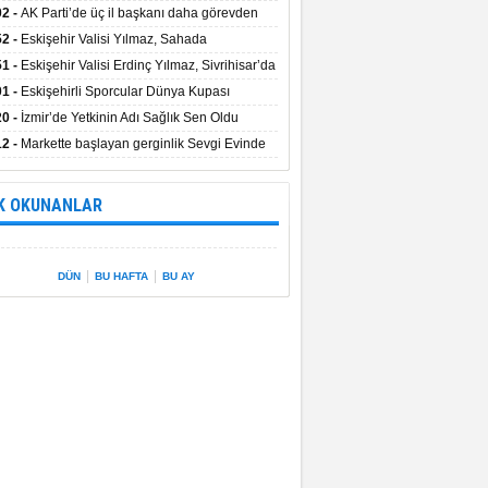
uştu
02 -
AK Parti’de üç il başkanı daha görevden
dı
52 -
Eskişehir Valisi Yılmaz, Sahada
elemelerde Bulundu
51 -
Eskişehir Valisi Erdinç Yılmaz, Sivrihisar’da
01 -
Eskişehirli Sporcular Dünya Kupası
rılarını Vali Yılmaz’la Paylaştı
20 -
İzmir’de Yetkinin Adı Sağlık Sen Oldu
12 -
Markette başlayan gerginlik Sevgi Evinde
 sardı.
K OKUNANLAR
|
|
DÜN
BU HAFTA
BU AY