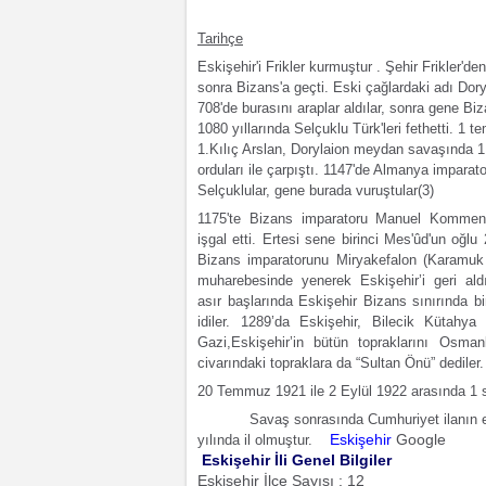
Tarihçe
Eski
şehir'i Frikler kurmuştur . Şehir Frikler'd
sonra Bizans'a geçti. Eski ça
ğ
lardaki adı Dory
708'de burasını araplar aldılar, sonra gene Biz
1080 yıllarında Selçuklu Türk'leri fethetti. 1
1.Kılıç Arslan, Dorylaion meydan savaşında 1
orduları ile çarpıştı. 1147'de Almanya imparat
Selçuklular, gene burada vuruştular
(3)
1175'te Bizans imparatoru Manuel Komme
işgal etti. Ertesi sene birinci Mes'
ûd'un oğ
lu 
Bizans imparatorunu Miryakefalon (Karamuk
muharebesinde yenerek Eskişehir’i geri al
asır başlarında Eskişehir Bizans sınırında 
idiler. 1289’da Eskişehir, Bilecik Kütahya
Gazi,Eskişehir’in bütün topraklarını Osman
civarındaki topraklara da “Sultan Önü” dediler.
20 Temmuz 1921 ile 2 Eylül 1922 arası
nda 1 
Sava
ş sonras
ı
nda Cumhuriyet ilanın e
Eskişehir
Google
yılında il olmuştur.
Eskişehir İli Genel Bilgiler
Eskişehir İlçe Sayısı : 12