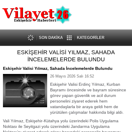
Güncel
Ekonomi
Politika
Eğitim
Sağlık
SON DAKİKA
KATEGORİLER
Spor
ESKİŞEHİR VALİSİ YILMAZ, SAHADA
Kültür-Sanat
İNCELEMELERDE BULUNDU
Dünya
Röportaj
Eskişehir Valisi Yılmaz, Sahada İncelemelerde Bulundu
Tanıtım Yazısı
26 Mayıs 2026 Salı 16:52
Eskişehir Valisi
Erdinç Yılmaz
, Kurban
Bayramı öncesinde ve bayram süresince
görev yapan güvenlik ve acil durum
personelini ziyaret ederek hem
vatandaşlarla bir araya geldi hem de
yürütülen çalışmalar hakkında bilgi aldı.
Vali Yılmaz, Eskişehir-Kütahya yolu üzerindeki Polis Uygulama
Noktası ile Seyitgazi yolu üzerindeki Jandarma Uygulama