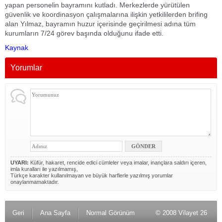
yapan personelin bayramını kutladı. Merkezlerde yürütülen
güvenlik ve koordinasyon çalışmalarına ilişkin yetkililerden brifing
alan Yılmaz, bayramın huzur içerisinde geçirilmesi adına tüm
kurumların 7/24 görev başında olduğunu ifade etti.
Kaynak
Yorumlar
UYARI:
Küfür, hakaret, rencide edici cümleler veya imalar, inançlara saldırı içeren,
imla kuralları ile yazılmamış,
Türkçe karakter kullanılmayan ve büyük harflerle yazılmış yorumlar
onaylanmamaktadır.
Geri
Ana Sayfa
Normal Görünüm
© 2008 Vilayet 26