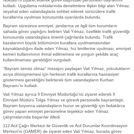
Noktası’nı ziyaret ederek görev başındaki personelin bayramını
kutladı. Uygulama noktalarında denetimlere ilişkin bilgi alan Yılmaz,
seyahat eden vatandaşlarla sohbet ederek sürücülere trafik
kurallarına uyulması konusunda uyarılarda bulundu.
Bayram süresince emniyet, jandarma ve ilgili tüm kurumların
sahada görev yaptığını belirten Vali Yılmaz, özellikle trafik güvenliği
konusunda vatandaşlara önemli çağrılarda bulundu. Trafik
kazalarının büyük bölümünün kurallara uyulmamasından
kaynaklandığını ifade eden Yılmaz, hız limitlerine uyulması, emniyet
kemeri kullanımının ihmal edilmemesi ve yorgun şekilde araç
kullanılmaması gerektiğini vurguladı.
“Bayram sensiz olmaz” mesajını paylaşan Vali Yılmaz, yolculukların
acıya dönüşmemesi için herkesin trafik kurallarına hassasiyet
göstermesi gerektiğini belirterek tüm vatandaşların Kurban
Bayramı’nı kutladı.
Vali Yılmaz ayrıca İl Emniyet Müdürlüğü’nü ziyaret ederek İl
Emniyet Müdürü
Tolga Yılmaz
ve görevli personelle bayramlaştı.
Bayram boyunca vatandaşların huzur ve güvenliği için fedakârca
görev yapan emniyet personeline teşekkür eden Yılmaz,
çalışmalarında başarılar diledi.
112 Acil Çağrı Merkezi ile Güvenlik ve Acil Durumlar Koordinasyon
Merkezi’ni (GAMER) de ziyaret eden Vali Yılmaz, burada görev