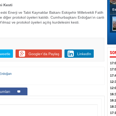
ni Kesti
Es
eski Enerji ve Tabii Kaynaklar Bakanı Eskişehir Milletvekili Fatih
iğer protokol üyeleri katıldı. Cumhurbaşkanı Erdoğan’ın canlı
Yılmaz ve protokol üyeleri açılış kurdelesini kesti.
SO
weetle
Google+'da Paylaş
LinkedIn
17:
sahi
17:
Erdoğan
Yılı
17:
İlko
12:
12:
umları
Mazb
16:
16:
uğu
18:
17: