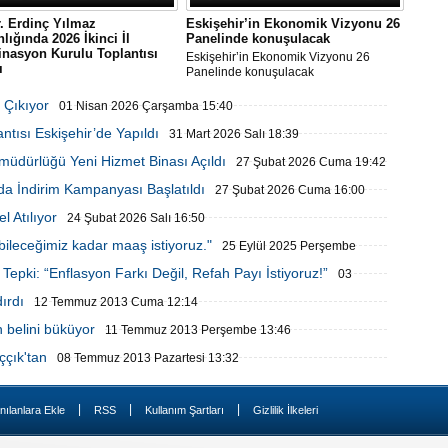
r. Erdinç Yılmaz
Eskişehir’in Ekonomik Vizyonu 26
lığında 2026 İkinci İl
Panelinde konuşulacak
nasyon Kurulu Toplantısı
Eskişehir’in Ekonomik Vizyonu 26
ı
Panelinde konuşulacak
. Erdinç Yılmaz Başkanlığında
inci İl Koordinasyon Kurulu
 Çıkıyor
01 Nisan 2026 Çarşamba 15:40
ısı Yapıldı
tısı Eskişehir’de Yapıldı
31 Mart 2026 Salı 18:39
şmüdürlüğü Yeni Hizmet Binası Açıldı
27 Şubat 2026 Cuma 19:42
da İndirim Kampanyası Başlatıldı
27 Şubat 2026 Cuma 16:00
 Atılıyor
24 Şubat 2026 Salı 16:50
bileceğimiz kadar maaş istiyoruz."
25 Eylül 2025 Perşembe
epki: “Enflasyon Farkı Değil, Refah Payı İstiyoruz!”
03
ırdı
12 Temmuz 2013 Cuma 12:14
 belini büküyor
11 Temmuz 2013 Perşembe 13:46
ççık'tan
08 Temmuz 2013 Pazartesi 13:32
|
|
|
nılanlara Ekle
RSS
Kullanım Şartları
Gizlilik İlkeleri