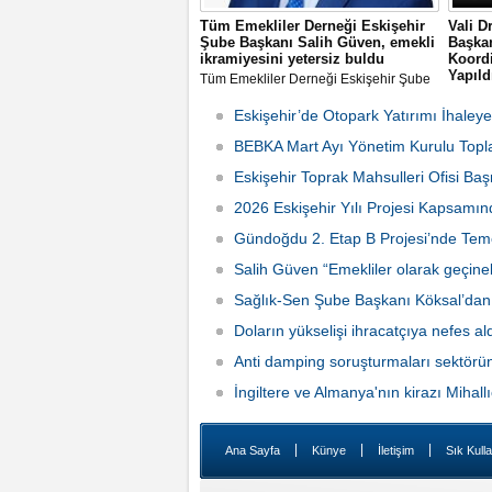
Tüm Emekliler Derneği Eskişehir
Vali D
Şube Başkanı Salih Güven, emekli
Başkan
ikramiyesini yetersiz buldu
Koordi
Yapıld
Tüm Emekliler Derneği Eskişehir Şube
Başkanı Salih Güven, 4 binliralık emekli
Vali Dr
ikramiyesini yetersiz bularak sert
2026 İk
Eskişehir’de Otopark Yatırımı İhaleye
eleştirilerde bulundu.
Toplant
BEBKA Mart Ayı Yönetim Kurulu Toplan
Eskişehir Toprak Mahsulleri Ofisi Ba
2026 Eskişehir Yılı Projesi Kapsamın
Gündoğdu 2. Etap B Projesi’nde Temel
Salih Güven “Emekliler olarak geçine
20:27
Sağlık-Sen Şube Başkanı Köksal’dan T
Temmuz 2025 Perşembe 13:03
Doların yükselişi ihracatçıya nefes ald
Anti damping soruşturmaları sektörün
İngiltere ve Almanya'nın kirazı Mihallı
|
|
|
Ana Sayfa
Künye
İletişim
Sık Kulla