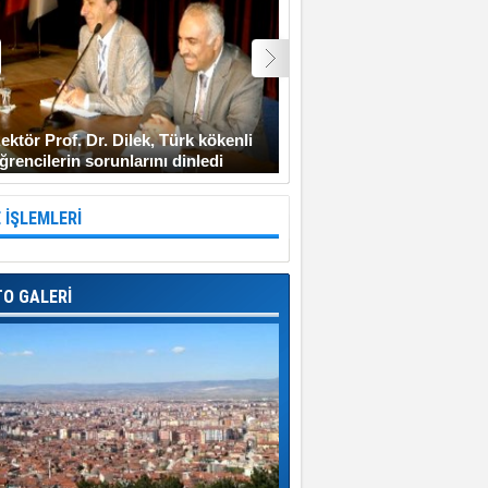
ektör Prof. Dr. Dilek, Türk kökenli
Şehit Uzman Çavuş Gen
ğrencilerin sorunlarını dinledi
Diyarbakır’a gitmeyi ken
 İŞLEMLERİ
TO GALERİ