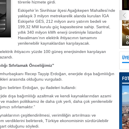
törenle hizmete girdi.
Eskişehir’in Sivrihisar ilçesi Aşağıkepen Mahallesi’nde
yaklaşık 3 milyon metrekarelik alanda kurulan İGA
Eskişehir GES, 212 milyon avro yatırım bedeli ve
199,32 MW kurulu güç kapasitesine sahip. Santral,
yıllık 340 milyon kWh enerji üretimiyle İstanbul
R
Havalimanı’nın elektrik ihtiyacının tamamını
ö
yenilenebilir kaynaklardan karşılayacak.
elektrik ihtiyacını yüzde 100 güneş enerjisinden karşılayan
azandı.
ÜYE
ığı Sıfırlamak Önceliğimiz”
 Cumhurbaşkanı Recep Tayyip Erdoğan, enerjide dışa bağımlılığın
FO
ikleri arasında olduğunu vurguladı.
ığını belirten Erdoğan, şu ifadeleri kullandı:
rjide dışa bağımlılığı azaltmak ve kendi kaynaklarından azami
i ve maden politikamız ile daha çok yerli, daha çok yenilenebilir
ımızı sıfırlamaktır.”
larının çeşitlendirilmesi, verimliliğin artırılması ve
em verdiklerini belirterek, Türkiye ekonomisinin sürdürülebilir
 şart olduğunu söyledi.