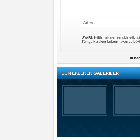
UYARI:
Küfür, hakaret, rencide edici cü
Türkçe karakter kullanılmayan ve büyü
Bu hab
SON EKLENEN
GALERİLER