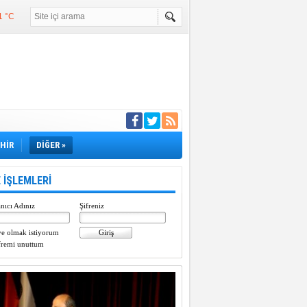
1 °C
°C
°C
e girdi
EHİR
DİĞER »
 İŞLEMLERİ
nıcı Adınız
Şifreniz
e olmak istiyorum
fremi unuttum
Paylaştı