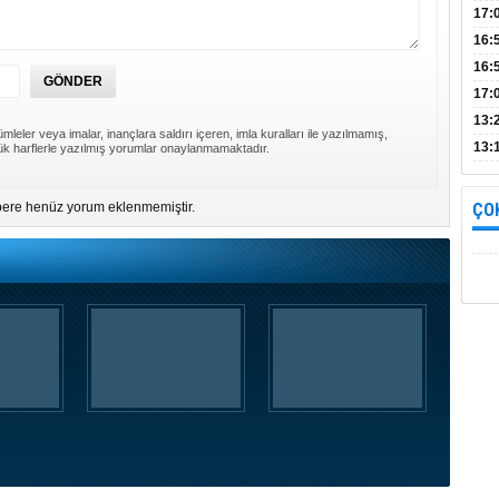
Bul
17:
alın
16:
İnc
16:
17:
Başa
13:
mleler veya imalar, inançlara saldırı içeren, imla kuralları ile yazılmamış,
13:
k harflerle yazılmış yorumlar onaylanmamaktadır.
yara
ere henüz yorum eklenmemiştir.
ÇO