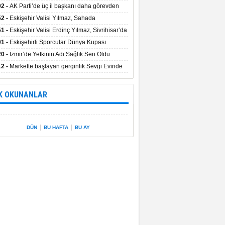
uştu
02 -
AK Parti’de üç il başkanı daha görevden
dı
52 -
Eskişehir Valisi Yılmaz, Sahada
elemelerde Bulundu
51 -
Eskişehir Valisi Erdinç Yılmaz, Sivrihisar’da
01 -
Eskişehirli Sporcular Dünya Kupası
rılarını Vali Yılmaz’la Paylaştı
20 -
İzmir’de Yetkinin Adı Sağlık Sen Oldu
12 -
Markette başlayan gerginlik Sevgi Evinde
 sardı.
K OKUNANLAR
|
|
DÜN
BU HAFTA
BU AY