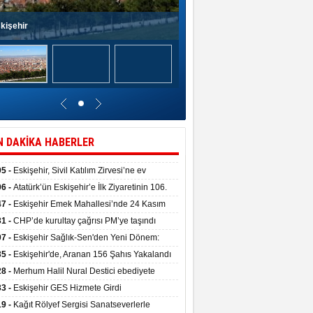
kişehir
N DAKİKA HABERLER
05 -
Eskişehir, Sivil Katılım Zirvesi’ne ev
pliği yaptı.
06 -
Atatürk’ün Eskişehir’e İlk Ziyaretinin 106.
 Törenle Kutlandı
47 -
Eskişehir Emek Mahallesi’nde 24 Kasım
kulu törenle hizmete girdi
31 -
CHP’de kurultay çağrısı PM’ye taşındı
07 -
Eskişehir Sağlık-Sen'den Yeni Dönem:
ata Teslim Alındı
35 -
Eskişehir'de, Aranan 156 Şahıs Yakalandı
28 -
Merhum Halil Nural Destici ebediyete
rlandı
33 -
Eskişehir GES Hizmete Girdi
19 -
Kağıt Rölyef Sergisi Sanatseverlerle