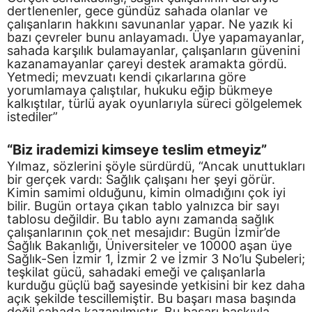
dertlenenler, gece gündüz sahada olanlar ve
çalışanların hakkını savunanlar yapar. Ne yazık ki
bazı çevreler bunu anlayamadı. Üye yapamayanlar,
sahada karşılık bulamayanlar, çalışanların güvenini
kazanamayanlar çareyi destek aramakta gördü.
Yetmedi; mevzuatı kendi çıkarlarına göre
yorumlamaya çalıştılar, hukuku eğip bükmeye
kalkıştılar, türlü ayak oyunlarıyla süreci gölgelemek
istediler”
“Biz irademizi kimseye teslim etmeyiz”
Yılmaz, sözlerini şöyle sürdürdü, “Ancak unuttukları
bir gerçek vardı: Sağlık çalışanı her şeyi görür.
Kimin samimi olduğunu, kimin olmadığını çok iyi
bilir. Bugün ortaya çıkan tablo yalnızca bir sayı
tablosu değildir. Bu tablo aynı zamanda sağlık
çalışanlarının çok net mesajıdır: Bugün İzmir’de
Sağlık Bakanlığı, Üniversiteler ve 10000 aşan üye
Sağlık-Sen İzmir 1, İzmir 2 ve İzmir 3 No’lu Şubeleri;
teşkilat gücü, sahadaki emeği ve çalışanlarla
kurduğu güçlü bağ sayesinde yetkisini bir kez daha
açık şekilde tescillemiştir. Bu başarı masa başında
değil sahada kazanılmıştır. Bu başarı baskıyla,