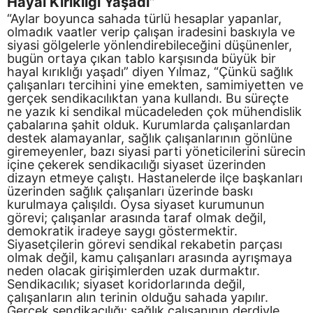
Hayal Kırıklığı Yaşadı”
“Aylar boyunca sahada türlü hesaplar yapanlar,
olmadık vaatler verip çalışan iradesini baskıyla ve
siyasi gölgelerle yönlendirebileceğini düşünenler,
bugün ortaya çıkan tablo karşısında büyük bir
hayal kırıklığı yaşadı” diyen Yılmaz, “Çünkü sağlık
çalışanları tercihini yine emekten, samimiyetten ve
gerçek sendikacılıktan yana kullandı. Bu süreçte
ne yazık ki sendikal mücadeleden çok mühendislik
çabalarına şahit olduk. Kurumlarda çalışanlardan
destek alamayanlar, sağlık çalışanlarının gönlüne
giremeyenler, bazı siyasi parti yöneticilerini sürecin
içine çekerek sendikacılığı siyaset üzerinden
dizayn etmeye çalıştı. Hastanelerde ilçe başkanları
üzerinden sağlık çalışanları üzerinde baskı
kurulmaya çalışıldı. Oysa siyaset kurumunun
görevi; çalışanlar arasında taraf olmak değil,
demokratik iradeye saygı göstermektir.
Siyasetçilerin görevi sendikal rekabetin parçası
olmak değil, kamu çalışanları arasında ayrışmaya
neden olacak girişimlerden uzak durmaktır.
Sendikacılık; siyaset koridorlarında değil,
çalışanların alın terinin olduğu sahada yapılır.
Gerçek sendikacılığı; sağlık çalışanının derdiyle