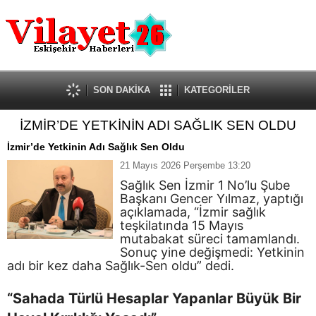
Güncel
Ekonomi
Politika
Eğitim
Sağlık
SON DAKİKA
KATEGORİLER
Spor
İZMİR’DE YETKİNİN ADI SAĞLIK SEN OLDU
Kültür-Sanat
Dünya
İzmir’de Yetkinin Adı Sağlık Sen Oldu
Röportaj
21 Mayıs 2026 Perşembe 13:20
Tanıtım Yazısı
Sağlık Sen İzmir 1 No’lu Şube
Başkanı Gencer Yılmaz, yaptığı
açıklamada, “İzmir sağlık
teşkilatında 15 Mayıs
mutabakat süreci tamamlandı.
Sonuç yine değişmedi: Yetkinin
adı bir kez daha Sağlık-Sen oldu” dedi.
“Sahada Türlü Hesaplar Yapanlar Büyük Bir