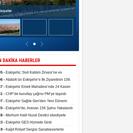
kişehir
N DAKİKA HABERLER
05 -
Eskişehir, Sivil Katılım Zirvesi’ne ev
pliği yaptı.
06 -
Atatürk’ün Eskişehir’e İlk Ziyaretinin 106.
 Törenle Kutlandı
47 -
Eskişehir Emek Mahallesi’nde 24 Kasım
kulu törenle hizmete girdi
31 -
CHP’de kurultay çağrısı PM’ye taşındı
07 -
Eskişehir Sağlık-Sen'den Yeni Dönem:
ata Teslim Alındı
35 -
Eskişehir'de, Aranan 156 Şahıs Yakalandı
28 -
Merhum Halil Nural Destici ebediyete
rlandı
33 -
Eskişehir GES Hizmete Girdi
19 -
Kağıt Rölyef Sergisi Sanatseverlerle