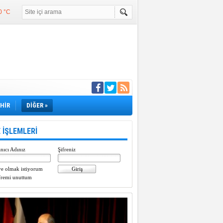
0 °C
°C
°C
e girdi
EHİR
DİĞER »
 İŞLEMLERİ
nıcı Adınız
Şifreniz
e olmak istiyorum
fremi unuttum
Paylaştı