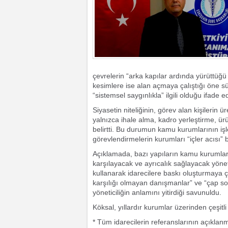
çevrelerin “arka kapılar ardında yürüttüğü 
kesimlere ise alan açmaya çalıştığı öne s
“sistemsel saygınlıkla” ilgili olduğu ifade ed
Siyasetin niteliğinin, görev alan kişilerin
yalnızca ihale alma, kadro yerleştirme, ürün
belirtti. Bu durumun kamu kurumlarının işl
görevlendirmelerin kurumları “içler acısı” bi
Açıklamada, bazı yapıların kamu kurumlarınd
karşılayacak ve ayrıcalık sağlayacak yöne
kullanarak idarecilere baskı oluşturmaya ç
karşılığı olmayan danışmanlar” ve “çap s
yöneticiliğin anlamını yitirdiği savunuldu.
Köksal, yıllardır kurumlar üzerinden çeşitli
* Tüm idarecilerin referanslarının açıklan