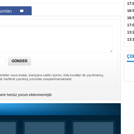
Bul
17:
umları
alın
16:
İnc
16:
17:
Başa
13:
13:
yara
ÇO
mleler veya imalar, inançlara saldırı içeren, imla kuralları ile yazılmamış,
k harflerle yazılmış yorumlar onaylanmamaktadır.
ere henüz yorum eklenmemiştir.