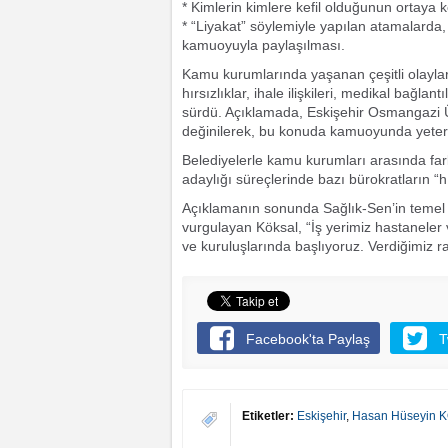
* Kimlerin kimlere kefil olduğunun ortaya 
* “Liyakat” söylemiyle yapılan atamalarda, 
kamuoyuyla paylaşılması.
Kamu kurumlarında yaşanan çeşitli olaylar
hırsızlıklar, ihale ilişkileri, medikal bağl
sürdü. Açıklamada, Eskişehir Osmangazi Ün
değinilerek, bu konuda kamuoyunda yeterli 
Belediyelerle kamu kurumları arasında fa
adaylığı süreçlerinde bazı bürokratların “hırs
Açıklamanın sonunda Sağlık-Sen’in temel g
vurgulayan Köksal, “İş yerimiz hastaneler 
ve kuruluşlarında başlıyoruz. Verdiğimiz ra
Facebook'ta Paylaş
T
Etiketler:
Eskişehir
,
Hasan Hüseyin 