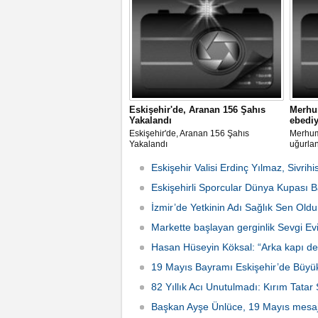
Eskişehir'de, Aranan 156 Şahıs
Merhum
Yakalandı
ebediy
Eskişehir'de, Aranan 156 Şahıs
Merhum 
Yakalandı
uğurla
Eskişehir Valisi Erdinç Yılmaz, Sivrihi
Eskişehirli Sporcular Dünya Kupası Baş
İzmir’de Yetkinin Adı Sağlık Sen Oldu
Markette başlayan gerginlik Sevgi Ev
Hasan Hüseyin Köksal: “Arka kapı ded
2026 Çarşamba 15:24
19 Mayıs Bayramı Eskişehir’de Büyü
82 Yıllık Acı Unutulmadı: Kırım Tatar
Başkan Ayşe Ünlüce, 19 Mayıs mesaj