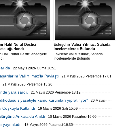
 Halil Nural Destici
Eskişehir Valisi Yılmaz, Sahada
ete uğurlandı
İncelemelerde Bulundu
Halil Nural Destici ebediyete
Eskişehir Valisi Yılmaz, Sahada
ndı
İncelemelerde Bulundu
sar’da
22 Mayıs 2026 Cuma 16:51
arılarını Vali Yılmaz’la Paylaştı
21 Mayıs 2026 Perşembe 17:01
21 Mayıs 2026 Perşembe 13:20
inde yara sardı.
21 Mayıs 2026 Perşembe 13:12
ikodusu siyasetiyle kamu kurumları yıpratılıyor”
20 Mayıs
k Coşkuyla Kutlandı
19 Mayıs 2026 Salı 15:59
 Sürgünü Ankara’da Anıldı
18 Mayıs 2026 Pazartesi 19:00
ı yayımladı.
18 Mayıs 2026 Pazartesi 16:35