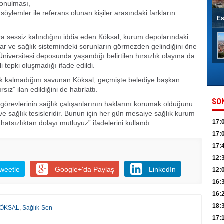
konulması,
söylemler ile referans olunan kişiler arasındaki farkların
Es
a sessiz kalındığını iddia eden Köksal, kurum depolarındaki
antılar ve sağlık sistemindeki sorunların görmezden gelindiğini öne
iversitesi deposunda yaşandığı belirtilen hırsızlık olayına da
tepki oluşmadığı ifade edildi.
rk kalmadığını savunan Köksal, geçmişte belediye başkan
ız” ilan edildiğini de hatırlattı.
SO
örevlerinin sağlık çalışanlarının haklarını korumak olduğunu
ve sağlık tesisleridir. Bunun için her gün mesaiye sağlık kurum
17:
hatsızlıktan dolayı mutluyuz” ifadelerini kullandı.
sahi
17:
Yılı
17:
İlko
12:
weetle
Google+'da Paylaş
LinkedIn
12:
Mazb
16:
16:
uğu
18:
KÖKSAL
,
Sağlık-Sen
17: