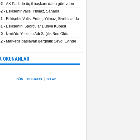
uştu
02 -
AK Parti’de üç il başkanı daha görevden
dı
52 -
Eskişehir Valisi Yılmaz, Sahada
elemelerde Bulundu
51 -
Eskişehir Valisi Erdinç Yılmaz, Sivrihisar’da
01 -
Eskişehirli Sporcular Dünya Kupası
rılarını Vali Yılmaz’la Paylaştı
20 -
İzmir’de Yetkinin Adı Sağlık Sen Oldu
12 -
Markette başlayan gerginlik Sevgi Evinde
 sardı.
K OKUNANLAR
|
|
DÜN
BU HAFTA
BU AY