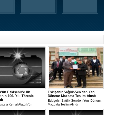
k’ün Eskişehir’e İlk
Eskişehir Sağlık-Sen'den Yeni
tinin 106. Yılı Törenle
Dönem: Mazbata Teslim Alındı
dı
Eskişehir Sağlık-Sen'den Yeni Dönem:
ustafa Kemal Atatürk’ün
Mazbata Teslim Alındı
r’e İlk Ziyaretinin 106. Yılı
 Kutlandı