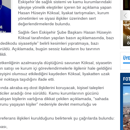
Eskişehir’de sağlık sistemi ve kamu kurumlarındaki
işleyişe yönelik eleştiriler içeren bir açıklama yapan
Hasan Hüseyin Köksal, liyakat tartışmaları, kurum
yönetimleri ve siyasi ilişkiler üzerinden sert
değerlendirmelerde bulundu.
Sağlık-Sen Eskişehir Şube Başkanı Hasan Hüseyin
R
Köksal tarafından yapılan basın açıklamasında, bazı
ö
dedikodu siyasetiyle” belirli kesimleri yıpratmaya, bazı
ürüldü. Açıklamada, bugün sessiz kalanların bu tavrının
ildi.
ÜYE
 üretkenliğinin azalmasıyla düştüğünü savunan Köksal, siyasetin
 satışı ve kurum içi görevlendirmelerle ilgilenir hale geldiğini
eyişini olumsuz etkilediğini kaydeden Köksal, liyakatten uzak
FO
r noktaya taşıdığını ifade etti.
a akraba-eş-dost ilişkilerini koruyacak, kişisel talepleri
ticiler aradığı öne sürüldü. Kamu kurumlarının gücünü
alışan kişilerin varlığına dikkat çekilen açıklamada, “sahada
orunu yaşayan kişiler” nedeniyle devlet memurluğu ve
 referans ilişkileri kurulduğunu belirterek şu çağrılarda bulundu:
ması,