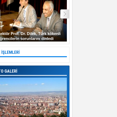
ektör Prof. Dr. Dilek, Türk kökenli
Şehit Uzman Çavuş Gen
ğrencilerin sorunlarını dinledi
Diyarbakır’a gitmeyi ken
 İŞLEMLERİ
TO GALERİ