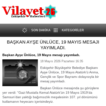
Güncel
Ekonomi
Politika
Eğitim
Sağlık
SON DAKİKA
KATEGORİLER
Spor
BAŞKAN AYŞE ÜNLÜCE, 19 MAYIS MESAJI
Kültür-Sanat
YAYIMLADI.
Dünya
Röportaj
Başkan Ayşe Ünlüce, 19 Mayıs mesajı yayımladı.
Tanıtım Yazısı
18 Mayıs 2026 Pazartesi 16:35
Eskişehir Büyükşehir Belediye Başkanı
Ayşe Ünlüce, 19 Mayıs Atatürk’ü Anma,
Gençlik ve Spor Bayramı dolayısıyla bir
mesaj yayımladı.
Başkan Ünlüce mesajında şu görüşlere
yer verdi: “Gazi Mustafa Kemal Atatürk’ün 19 Mayıs 1919’da
Samsun’dan yaktığı bağımsızlık meşalesinin 107. yıl dönümünü
kutlamanın heyecanı içerisindeyiz.