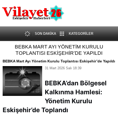
Güncel
Ekonomi
Politika
Eğitim
Sağlık
SON DAKİKA
KATEGORİLER
Spor
BEBKA MART AYI YÖNETİM KURULU
Kültür-Sanat
TOPLANTISI ESKİŞEHİR’DE YAPILDI
Dünya
Röportaj
BEBKA Mart Ayı Yönetim Kurulu Toplantısı Eskişehir’de Yapıldı
Tanıtım Yazısı
31 Mart 2026 Salı 18:39
BEBKA’dan Bölgesel
Kalkınma Hamlesi:
Yönetim Kurulu
Eskişehir’de Toplandı