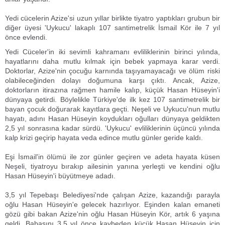
Yedi cücelerin Azize'si uzun yıllar birlikte tiyatro yaptıkları grubun bir
diğer üyesi 'Uykucu' lakaplı 107 santimetrelik İsmail Kör ile 7 yıl
önce evlendi.
Yedi Cüceler'in iki sevimli kahramanı evliliklerinin birinci yılında,
hayatlarını daha mutlu kılmak için bebek yapmaya karar verdi.
Doktorlar, Azize'nin çocuğu karnında taşıyamayacağı ve ölüm riski
olabileceğinden dolayı doğumuna karşı çıktı. Ancak, Azize,
doktorların itirazına rağmen hamile kalıp, küçük Hasan Hüseyin'i
dünyaya getirdi. Böylelikle Türkiye'de ilk kez 107 santimetrelik bir
bayan çocuk doğurarak kayıtlara geçti. Neşeli ve Uykucu'nun mutlu
hayatı, adını Hasan Hüseyin koydukları oğulları dünyaya geldikten
2,5 yıl sonrasına kadar sürdü. 'Uykucu' evliliklerinin üçüncü yılında
kalp krizi geçirip hayata veda edince mutlu günler geride kaldı.
Eşi İsmail'in ölümü ile zor günler geçiren ve adeta hayata küsen
Neşeli, tiyatroyu bırakıp ailesinin yanına yerleşti ve kendini oğlu
Hasan Hüseyin'i büyütmeye adadı.
3,5 yıl Tepebaşı Belediyesi'nde çalışan Azize, kazandığı parayla
oğlu Hasan Hüseyin'e gelecek hazırlıyor. Eşinden kalan emaneti
gözü gibi bakan Azize'nin oğlu Hasan Hüseyin Kör, artık 6 yaşına
geldi. Babasını 3,5 yıl önce kaybeden küçük Hasan Hüseyin için