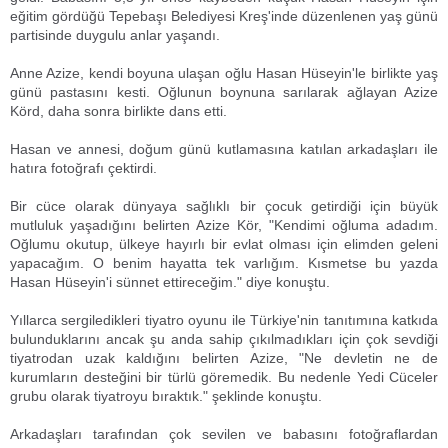
eğitim gördüğü Tepebaşı Belediyesi Kreş'inde düzenlenen yaş günü
partisinde duygulu anlar yaşandı.
Anne Azize, kendi boyuna ulaşan oğlu Hasan Hüseyin'le birlikte yaş
günü pastasını kesti. Oğlunun boynuna sarılarak ağlayan Azize
Körd, daha sonra birlikte dans etti.
Hasan ve annesi, doğum günü kutlamasına katılan arkadaşları ile
hatıra fotoğrafı çektirdi.
Bir cüce olarak dünyaya sağlıklı bir çocuk getirdiği için büyük
mutluluk yaşadığını belirten Azize Kör, "Kendimi oğluma adadım.
Oğlumu okutup, ülkeye hayırlı bir evlat olması için elimden geleni
yapacağım. O benim hayatta tek varlığım. Kısmetse bu yazda
Hasan Hüseyin'i sünnet ettireceğim." diye konuştu.
Yıllarca sergiledikleri tiyatro oyunu ile Türkiye'nin tanıtımına katkıda
bulunduklarını ancak şu anda sahip çıkılmadıkları için çok sevdiği
tiyatrodan uzak kaldığını belirten Azize, "Ne devletin ne de
kurumların desteğini bir türlü göremedik. Bu nedenle Yedi Cüceler
grubu olarak tiyatroyu bıraktık." şeklinde konuştu.
Arkadaşları tarafından çok sevilen ve babasını fotoğraflardan