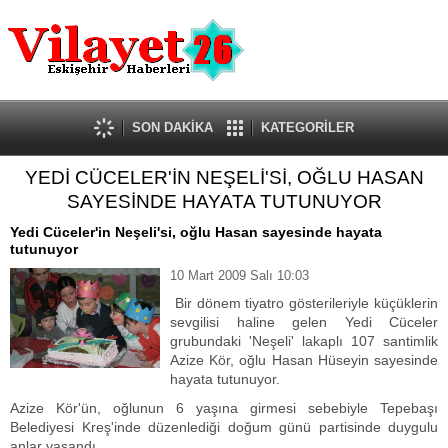
Güncel
Ekonomi
Politika
Eğitim
Sağlık
SON DAKİKA
KATEGORİLER
Spor
YEDİ CÜCELER'İN NEŞELİ'Sİ, OĞLU HASAN
Kültür-Sanat
SAYESİNDE HAYATA TUTUNUYOR
Dünya
Röportaj
Yedi Cüceler'in Neşeli'si, oğlu Hasan sayesinde hayata
tutunuyor
Tanıtım Yazısı
10 Mart 2009 Salı 10:03
Bir dönem tiyatro gösterileriyle küçüklerin
sevgilisi haline gelen Yedi Cüceler
grubundaki 'Neşeli' lakaplı 107 santimlik
Azize Kör, oğlu Hasan Hüseyin sayesinde
hayata tutunuyor.
Azize Kör'ün, oğlunun 6 yaşına girmesi sebebiyle Tepebaşı
Belediyesi Kreş'inde düzenlediği doğum günü partisinde duygulu
anlar yaşandı.