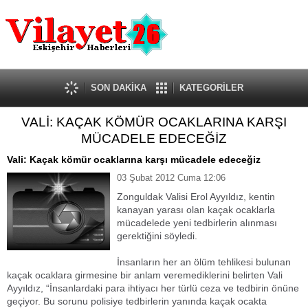
Güncel
Ekonomi
Politika
Eğitim
Sağlık
SON DAKİKA
KATEGORİLER
Spor
VALİ: KAÇAK KÖMÜR OCAKLARINA KARŞI
Kültür-Sanat
MÜCADELE EDECEĞİZ
Dünya
Röportaj
Vali: Kaçak kömür ocaklarına karşı mücadele edeceğiz
Tanıtım Yazısı
03 Şubat 2012 Cuma 12:06
Zonguldak Valisi Erol Ayyıldız, kentin
kanayan yarası olan kaçak ocaklarla
mücadelede yeni tedbirlerin alınması
gerektiğini söyledi.
İnsanların her an ölüm tehlikesi bulunan
kaçak ocaklara girmesine bir anlam veremediklerini belirten Vali
Ayyıldız, “İnsanlardaki para ihtiyacı her türlü ceza ve tedbirin önüne
geçiyor. Bu sorunu polisiye tedbirlerin yanında kaçak ocakta