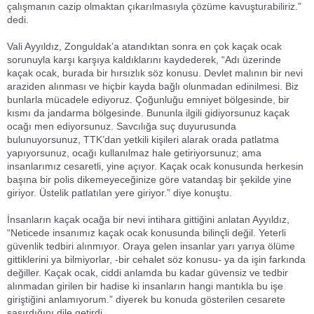
çalışmanın cazip olmaktan çıkarılmasıyla çözüme kavuşturabiliriz.”
dedi.
Vali Ayyıldız, Zonguldak’a atandıktan sonra en çok kaçak ocak
sorunuyla karşı karşıya kaldıklarını kaydederek, “Adı üzerinde
kaçak ocak, burada bir hırsızlık söz konusu. Devlet malının bir nevi
araziden alınması ve hiçbir kayda bağlı olunmadan edinilmesi. Biz
bunlarla mücadele ediyoruz. Çoğunluğu emniyet bölgesinde, bir
kısmı da jandarma bölgesinde. Bununla ilgili gidiyorsunuz kaçak
ocağı men ediyorsunuz. Savcılığa suç duyurusunda
bulunuyorsunuz, TTK’dan yetkili kişileri alarak orada patlatma
yapıyorsunuz, ocağı kullanılmaz hale getiriyorsunuz; ama
insanlarımız cesaretli, yine açıyor. Kaçak ocak konusunda herkesin
başına bir polis dikemeyeceğinize göre vatandaş bir şekilde yine
giriyor. Üstelik patlatılan yere giriyor.” diye konuştu.
İnsanların kaçak ocağa bir nevi intihara gittiğini anlatan Ayyıldız,
“Neticede insanımız kaçak ocak konusunda bilinçli değil. Yeterli
güvenlik tedbiri alınmıyor. Oraya gelen insanlar yarı yarıya ölüme
gittiklerini ya bilmiyorlar, -bir cehalet söz konusu- ya da işin farkında
değiller. Kaçak ocak, ciddi anlamda bu kadar güvensiz ve tedbir
alınmadan girilen bir hadise ki insanların hangi mantıkla bu işe
giriştiğini anlamıyorum.” diyerek bu konuda gösterilen cesarete
şaşırdığını dile getirdi.