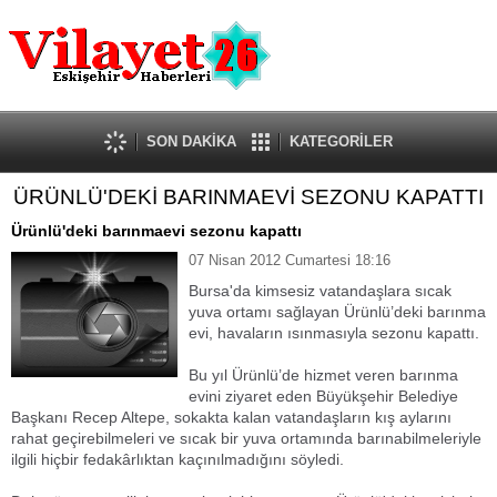
Güncel
Ekonomi
Politika
Eğitim
Sağlık
SON DAKİKA
KATEGORİLER
Spor
ÜRÜNLÜ'DEKİ BARINMAEVİ SEZONU KAPATTI
Kültür-Sanat
Dünya
Ürünlü'deki barınmaevi sezonu kapattı
Röportaj
07 Nisan 2012 Cumartesi 18:16
Tanıtım Yazısı
Bursa'da kimsesiz vatandaşlara sıcak
yuva ortamı sağlayan Ürünlü’deki barınma
evi, havaların ısınmasıyla sezonu kapattı.
Bu yıl Ürünlü’de hizmet veren barınma
evini ziyaret eden Büyükşehir Belediye
Başkanı Recep Altepe, sokakta kalan vatandaşların kış aylarını
rahat geçirebilmeleri ve sıcak bir yuva ortamında barınabilmeleriyle
ilgili hiçbir fedakârlıktan kaçınılmadığını söyledi.