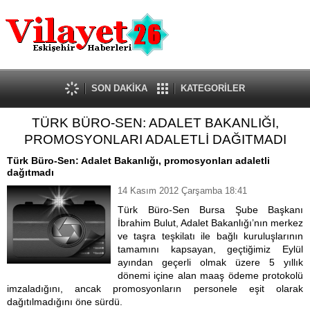
Güncel
Ekonomi
Politika
Eğitim
Sağlık
SON DAKİKA
KATEGORİLER
Spor
TÜRK BÜRO-SEN: ADALET BAKANLIĞI,
Kültür-Sanat
PROMOSYONLARI ADALETLİ DAĞITMADI
Dünya
Röportaj
Türk Büro-Sen: Adalet Bakanlığı, promosyonları adaletli
dağıtmadı
Tanıtım Yazısı
14 Kasım 2012 Çarşamba 18:41
Türk Büro-Sen Bursa Şube Başkanı
İbrahim Bulut, Adalet Bakanlığı’nın merkez
ve taşra teşkilatı ile bağlı kuruluşlarının
tamamını kapsayan, geçtiğimiz Eylül
ayından geçerli olmak üzere 5 yıllık
dönemi içine alan maaş ödeme protokolü
imzaladığını, ancak promosyonların personele eşit olarak
dağıtılmadığını öne sürdü.