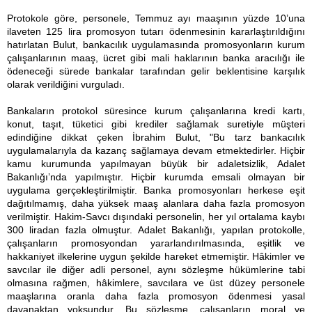
Protokole göre, personele, Temmuz ayı maaşının yüzde 10’una
ilaveten 125 lira promosyon tutarı ödenmesinin kararlaştırıldığını
hatırlatan Bulut, bankacılık uygulamasında promosyonların kurum
çalışanlarının maaş, ücret gibi mali haklarının banka aracılığı ile
ödeneceği sürede bankalar tarafından gelir beklentisine karşılık
olarak verildiğini vurguladı.
Bankaların protokol süresince kurum çalışanlarına kredi kartı,
konut, taşıt, tüketici gibi krediler sağlamak suretiyle müşteri
edindiğine dikkat çeken İbrahim Bulut, "Bu tarz bankacılık
uygulamalarıyla da kazanç sağlamaya devam etmektedirler. Hiçbir
kamu kurumunda yapılmayan büyük bir adaletsizlik, Adalet
Bakanlığı’nda yapılmıştır. Hiçbir kurumda emsali olmayan bir
uygulama gerçekleştirilmiştir. Banka promosyonları herkese eşit
dağıtılmamış, daha yüksek maaş alanlara daha fazla promosyon
verilmiştir. Hakim-Savcı dışındaki personelin, her yıl ortalama kaybı
300 liradan fazla olmuştur. Adalet Bakanlığı, yapılan protokolle,
çalışanların promosyondan yararlandırılmasında, eşitlik ve
hakkaniyet ilkelerine uygun şekilde hareket etmemiştir. Hâkimler ve
savcılar ile diğer adli personel, aynı sözleşme hükümlerine tabi
olmasına rağmen, hâkimlere, savcılara ve üst düzey personele
maaşlarına oranla daha fazla promosyon ödenmesi yasal
dayanaktan yoksundur. Bu sözleşme, çalışanların moral ve