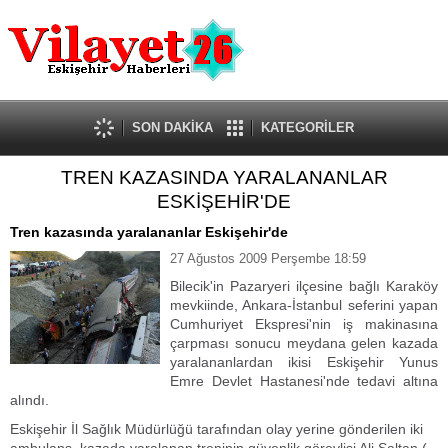
Güncel
Ekonomi
Politika
Eğitim
Sağlık
SON DAKİKA
KATEGORİLER
Spor
TREN KAZASINDA YARALANANLAR
Kültür-Sanat
ESKİŞEHİR'DE
Dünya
Röportaj
Tren kazasında yaralananlar Eskişehir'de
Tanıtım Yazısı
27 Ağustos 2009 Perşembe 18:59
Bilecik'in Pazaryeri ilçesine bağlı Karaköy
mevkiinde, Ankara-İstanbul seferini yapan
Cumhuriyet Ekspresi'nin iş makinasına
çarpması sonucu meydana gelen kazada
yaralananlardan ikisi Eskişehir Yunus
Emre Devlet Hastanesi'nde tedavi altına
alındı.
Eskişehir İl Sağlık Müdürlüğü tarafından olay yerine gönderilen iki