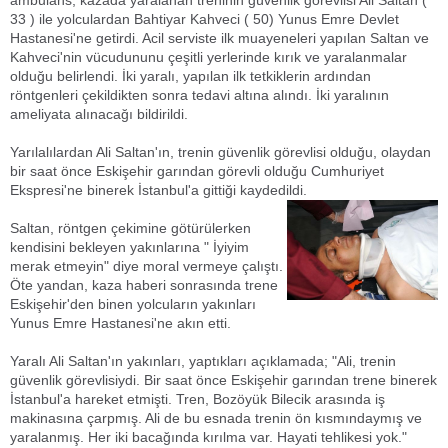
ambulans, kazada yaralanan treninin güvenlik görevlisi Ali Saltan (
33 ) ile yolculardan Bahtiyar Kahveci ( 50) Yunus Emre Devlet
Hastanesi'ne getirdi. Acil serviste ilk muayeneleri yapılan Saltan ve
Kahveci'nin vücudununu çeşitli yerlerinde kırık ve yaralanmalar
olduğu belirlendi. İki yaralı, yapılan ilk tetkiklerin ardından
röntgenleri çekildikten sonra tedavi altına alındı. İki yaralının
ameliyata alınacağı bildirildi.
Yarılalılardan Ali Saltan'ın, trenin güvenlik görevlisi olduğu, olaydan
bir saat önce Eskişehir garından görevli olduğu Cumhuriyet
Ekspresi'ne binerek İstanbul'a gittiği kaydedildi.
Saltan, röntgen çekimine götürülerken
kendisini bekleyen yakınlarına " İyiyim
merak etmeyin" diye moral vermeye çalıştı.
Öte yandan, kaza haberi sonrasında trene
Eskişehir'den binen yolcuların yakınları
Yunus Emre Hastanesi'ne akın etti.
Yaralı Ali Saltan'ın yakınları, yaptıkları açıklamada; "Ali, trenin
güvenlik görevlisiydi. Bir saat önce Eskişehir garından trene binerek
İstanbul'a hareket etmişti. Tren, Bozöyük Bilecik arasında iş
makinasına çarpmış. Ali de bu esnada trenin ön kısmındaymış ve
yaralanmış. Her iki bacağında kırılma var. Hayati tehlikesi yok."