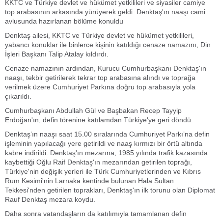
KKTC ve Türkiye devlet ve hükümet yetkilileri ve siyasiler camiye
top arabasının arkasında yürüyerek geldi. Denktaş'ın naaşı cami
avlusunda hazırlanan bölüme konuldu
Denktaş ailesi, KKTC ve Türkiye devlet ve hükümet yetkilileri,
yabancı konuklar ile binlerce kişinin katıldığı cenaze namazını, Din
İşleri Başkanı Talip Atalay kıldırdı.
Cenaze namazının ardından, Kurucu Cumhurbaşkanı Denktaş'ın
naaşı, tekbir getirilerek tekrar top arabasına alındı ve toprağa
verilmek üzere Cumhuriyet Parkına doğru top arabasıyla yola
çıkarıldı.
Cumhurbaşkanı Abdullah Gül ve Başbakan Recep Tayyip
Erdoğan'ın, defin törenine katılamdan Türkiye'ye geri döndü.
Denktaş’ın naaşı saat 15.00 sıralarında Cumhuriyet Parkı’na defin
işleminin yapılacağı yere getirildi ve naaş kırmızı bir örtü altında
kabre indirildi. Denktaş'ın mezarına, 1985 yılında trafik kazasında
kaybettiği Oğlu Raif Denktaş'ın mezarından getirilen toprağı,
Türkiye'nin değişik yerleri ile Türk Cumhuriyetlerinden ve Kıbrıs
Rum Kesimi'nin Larnaka kentinde bulunan Hala Sultan
Tekkesi'nden getirilen toprakları, Denktaş'ın ilk torunu olan Diplomat
Rauf Denktaş mezara koydu.
Daha sonra vatandaşların da katılımıyla tamamlanan defin