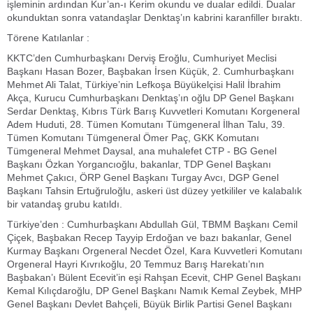
işleminin ardından Kur’an-ı Kerim okundu ve dualar edildi. Dualar
okunduktan sonra vatandaşlar Denktaş’ın kabrini karanfiller bıraktı.
Törene Katılanlar :
KKTC’den Cumhurbaşkanı Derviş Eroğlu, Cumhuriyet Meclisi
Başkanı Hasan Bozer, Başbakan İrsen Küçük, 2. Cumhurbaşkanı
Mehmet Ali Talat, Türkiye’nin Lefkoşa Büyükelçisi Halil İbrahim
Akça, Kurucu Cumhurbaşkanı Denktaş’ın oğlu DP Genel Başkanı
Serdar Denktaş, Kıbrıs Türk Barış Kuvvetleri Komutanı Korgeneral
Adem Huduti, 28. Tümen Komutanı Tümgeneral İlhan Talu, 39.
Tümen Komutanı Tümgeneral Ömer Paç, GKK Komutanı
Tümgeneral Mehmet Daysal, ana muhalefet CTP - BG Genel
Başkanı Özkan Yorgancıoğlu, bakanlar, TDP Genel Başkanı
Mehmet Çakıcı, ÖRP Genel Başkanı Turgay Avcı, DGP Genel
Başkanı Tahsin Ertuğruloğlu, askeri üst düzey yetkililer ve kalabalık
bir vatandaş grubu katıldı.
Türkiye’den : Cumhurbaşkanı Abdullah Gül, TBMM Başkanı Cemil
Çiçek, Başbakan Recep Tayyip Erdoğan ve bazı bakanlar, Genel
Kurmay Başkanı Orgeneral Necdet Özel, Kara Kuvvetleri Komutanı
Orgeneral Hayri Kıvrıkoğlu, 20 Temmuz Barış Harekatı’nın
Başbakan’ı Bülent Ecevit’in eşi Rahşan Ecevit, CHP Genel Başkanı
Kemal Kılıçdaroğlu, DP Genel Başkanı Namık Kemal Zeybek, MHP
Genel Başkanı Devlet Bahçeli, Büyük Birlik Partisi Genel Başkanı