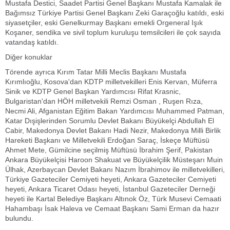
Mustafa Destici, Saadet Partisi Genel Başkanı Mustafa Kamalak ile
Bağımsız Türkiye Partisi Genel Başkanı Zeki Garaçoğlu katıldı, eski
siyasetçiler, eski Genelkurmay Başkanı emekli Orgeneral Işık
Koşaner, sendika ve sivil toplum kuruluşu temsilcileri ile çok sayıda
vatandaş katıldı.
Diğer konuklar
Törende ayrıca Kırım Tatar Milli Meclis Başkanı Mustafa
Kırımlıoğlu, Kosova'dan KDTP milletvekilleri Enis Kervan, Müferra
Sinik ve KDTP Genel Başkan Yardımcısı Rifat Krasnic,
Bulgaristan'dan HÖH milletvekili Remzi Osman , Ruşen Rıza,
Necmi Ali, Afganistan Eğitim Bakan Yardımcısı Muhammed Patman,
Katar Dışişlerinden Sorumlu Devlet Bakanı Büyükelçi Abdullah El
Cabir, Makedonya Devlet Bakanı Hadi Nezir, Makedonya Milli Birlik
Hareketi Başkanı ve Milletvekili Erdoğan Saraç, İskeçe Müftüsü
Ahmet Mete, Gümilcine seçilmiş Müftüsü İbrahim Şerif, Pakistan
Ankara Büyükelçisi Haroon Shakuat ve Büyükelçilik Müsteşarı Muin
Ülhak, Azerbaycan Devlet Bakanı Nazım İbrahimov ile milletvekilleri,
Türkiye Gazeteciler Cemiyeti heyeti, Ankara Gazeteciler Cemiyeti
heyeti, Ankara Ticaret Odası heyeti, İstanbul Gazeteciler Derneği
heyeti ile Kartal Belediye Başkanı Altınok Öz, Türk Musevi Cemaati
Hahambaşı İsak Haleva ve Cemaat Başkanı Sami Erman da hazır
bulundu.