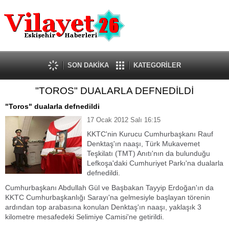
Güncel
Ekonomi
Politika
Eğitim
Sağlık
SON DAKİKA
KATEGORİLER
Spor
"TOROS" DUALARLA DEFNEDİLDİ
Kültür-Sanat
Dünya
"Toros" dualarla defnedildi
Röportaj
17 Ocak 2012 Salı 16:15
Tanıtım Yazısı
KKTC'nin Kurucu Cumhurbaşkanı Rauf
Denktaş'ın naaşı, Türk Mukavemet
Teşkilatı (TMT) Anıtı'nın da bulunduğu
Lefkoşa'daki Cumhuriyet Parkı'na dualarla
defnedildi.
Cumhurbaşkanı Abdullah Gül ve Başbakan Tayyip Erdoğan'ın da
KKTC Cumhurbaşkanlığı Sarayı'na gelmesiyle başlayan törenin
ardından top arabasına konulan Denktaş'ın naaşı, yaklaşık 3
kilometre mesafedeki Selimiye Camisi'ne getirildi.