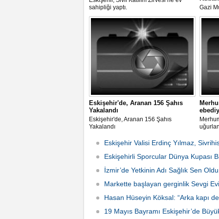
Eskişehir, Sivil Katılım Zirvesi’ne ev
sahipliği yaptı.
Gazi M
Eskişehi
Törenle
Eskişehir'de, Aranan 156 Şahıs
Merhum
Yakalandı
ebediy
Eskişehir'de, Aranan 156 Şahıs
Merhum 
Yakalandı
uğurla
Eskişehir Valisi Erdinç Yılmaz, Sivrihi
Eskişehirli Sporcular Dünya Kupası Baş
İzmir’de Yetkinin Adı Sağlık Sen Oldu
Markette başlayan gerginlik Sevgi Ev
Hasan Hüseyin Köksal: “Arka kapı ded
2026 Çarşamba 15:24
19 Mayıs Bayramı Eskişehir’de Büyü