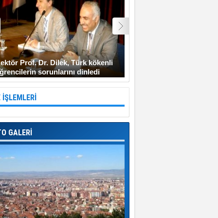
ektör Prof. Dr. Dilek, Türk kökenli
Şehit Uzman Çavuş Gen
ğrencilerin sorunlarını dinledi
Diyarbakır’a gitmeyi ken
 İŞLEMLERİ
TO GALERİ