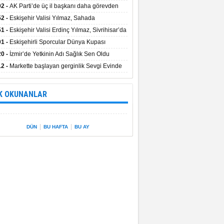
uştu
02 -
AK Parti’de üç il başkanı daha görevden
dı
52 -
Eskişehir Valisi Yılmaz, Sahada
elemelerde Bulundu
51 -
Eskişehir Valisi Erdinç Yılmaz, Sivrihisar’da
01 -
Eskişehirli Sporcular Dünya Kupası
rılarını Vali Yılmaz’la Paylaştı
20 -
İzmir’de Yetkinin Adı Sağlık Sen Oldu
12 -
Markette başlayan gerginlik Sevgi Evinde
 sardı.
K OKUNANLAR
|
|
DÜN
BU HAFTA
BU AY