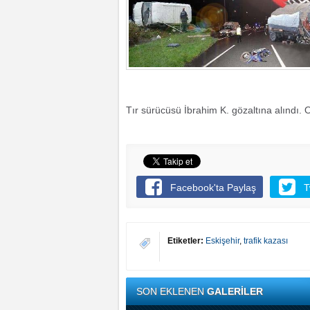
Tır sürücüsü İbrahim K. gözaltına alındı. O
Facebook'ta Paylaş
T
Etiketler:
Eskişehir
,
trafik kazası
SON EKLENEN
GALERİLER