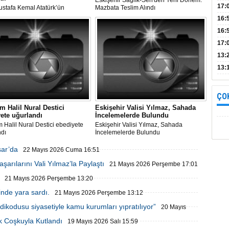
Eskişehir Sağlık-Sen'den Yeni Dönem:
Bul
17:
ustafa Kemal Atatürk’ün
Mazbata Teslim Alındı
r’e İlk Ziyaretinin 106. Yılı
alın
16:
 Kutlandı
İnc
16:
17:
Başa
13:
13:
yara
ÇO
 Halil Nural Destici
Eskişehir Valisi Yılmaz, Sahada
ete uğurlandı
İncelemelerde Bulundu
Halil Nural Destici ebediyete
Eskişehir Valisi Yılmaz, Sahada
ndı
İncelemelerde Bulundu
sar’da
22 Mayıs 2026 Cuma 16:51
arılarını Vali Yılmaz’la Paylaştı
21 Mayıs 2026 Perşembe 17:01
21 Mayıs 2026 Perşembe 13:20
inde yara sardı.
21 Mayıs 2026 Perşembe 13:12
ikodusu siyasetiyle kamu kurumları yıpratılıyor”
20 Mayıs
k Coşkuyla Kutlandı
19 Mayıs 2026 Salı 15:59