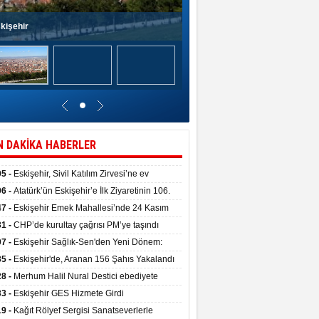
kişehir
N DAKİKA HABERLER
05 -
Eskişehir, Sivil Katılım Zirvesi’ne ev
pliği yaptı.
06 -
Atatürk’ün Eskişehir’e İlk Ziyaretinin 106.
 Törenle Kutlandı
47 -
Eskişehir Emek Mahallesi’nde 24 Kasım
kulu törenle hizmete girdi
31 -
CHP’de kurultay çağrısı PM’ye taşındı
07 -
Eskişehir Sağlık-Sen'den Yeni Dönem:
ata Teslim Alındı
35 -
Eskişehir'de, Aranan 156 Şahıs Yakalandı
28 -
Merhum Halil Nural Destici ebediyete
rlandı
33 -
Eskişehir GES Hizmete Girdi
19 -
Kağıt Rölyef Sergisi Sanatseverlerle