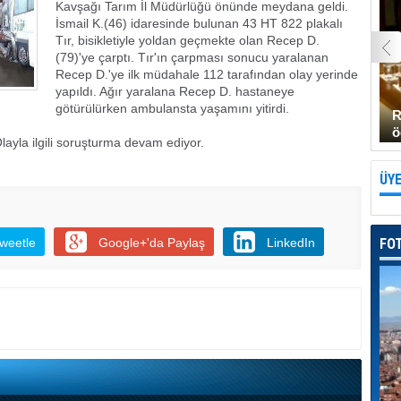
Kavşağı Tarım İl Müdürlüğü önünde meydana geldi.
İsmail K.(46) idaresinde bulunan 43 HT 822 plakalı
Tır, bisikletiyle yoldan geçmekte olan Recep D.
(79)'ye çarptı. Tır'ın çarpması sonucu yaralanan
Recep D.'ye ilk müdahale 112 tarafından olay yerinde
yapıldı. Ağır yaralana Recep D. hastaneye
götürülürken ambulansta yaşamını yitirdi.
R
ö
layla ilgili soruşturma devam ediyor.
ÜYE
weetle
Google+'da Paylaş
LinkedIn
FO