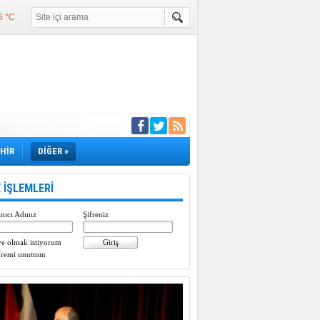
6 °C
°C
°C
e girdi
EHİR
DİĞER »
 İŞLEMLERİ
nıcı Adınız
Şifreniz
e olmak istiyorum
fremi unuttum
Paylaştı