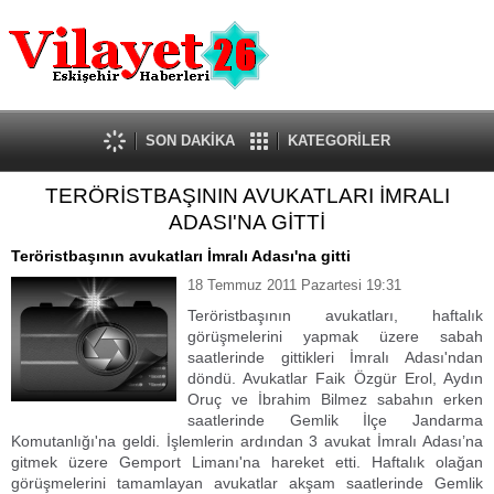
Güncel
Ekonomi
Politika
Eğitim
Sağlık
SON DAKİKA
KATEGORİLER
Spor
TERÖRİSTBAŞININ AVUKATLARI İMRALI
Kültür-Sanat
ADASI'NA GİTTİ
Dünya
Röportaj
Teröristbaşının avukatları İmralı Adası'na gitti
Tanıtım Yazısı
18 Temmuz 2011 Pazartesi 19:31
Teröristbaşının avukatları, haftalık
görüşmelerini yapmak üzere sabah
saatlerinde gittikleri İmralı Adası'ndan
döndü. Avukatlar Faik Özgür Erol, Aydın
Oruç ve İbrahim Bilmez sabahın erken
saatlerinde Gemlik İlçe Jandarma
Komutanlığı'na geldi. İşlemlerin ardından 3 avukat İmralı Adası’na
gitmek üzere Gemport Limanı'na hareket etti. Haftalık olağan
görüşmelerini tamamlayan avukatlar akşam saatlerinde Gemlik