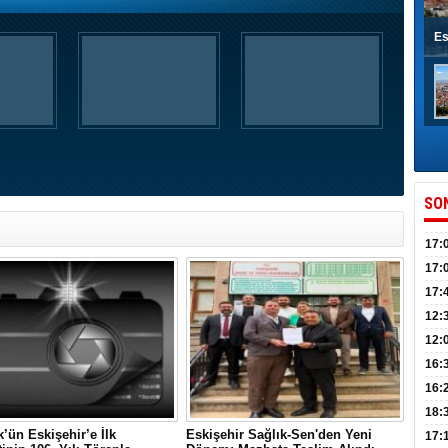
Es
SO
17:
sahi
17:
Yılı
17:
İlko
12:
12:
Mazb
16:
16:
uğu
18:
k’ün Eskişehir’e İlk
Eskişehir Sağlık-Sen'den Yeni
17: