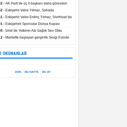
uştu
02 -
AK Parti’de üç il başkanı daha görevden
dı
52 -
Eskişehir Valisi Yılmaz, Sahada
elemelerde Bulundu
51 -
Eskişehir Valisi Erdinç Yılmaz, Sivrihisar’da
01 -
Eskişehirli Sporcular Dünya Kupası
rılarını Vali Yılmaz’la Paylaştı
20 -
İzmir’de Yetkinin Adı Sağlık Sen Oldu
12 -
Markette başlayan gerginlik Sevgi Evinde
 sardı.
K OKUNANLAR
|
|
DÜN
BU HAFTA
BU AY