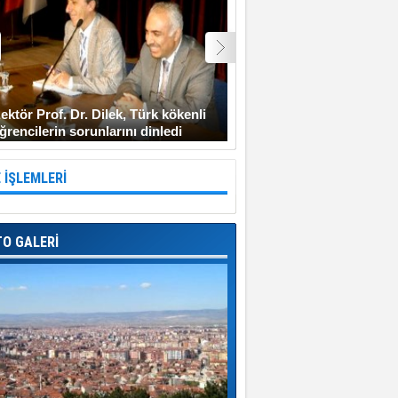
ektör Prof. Dr. Dilek, Türk kökenli
Şehit Uzman Çavuş Gen
ğrencilerin sorunlarını dinledi
Diyarbakır’a gitmeyi ken
 İŞLEMLERİ
TO GALERİ