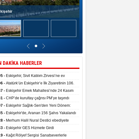
kişehir
N DAKİKA HABERLER
05 -
Eskişehir, Sivil Katılım Zirvesi’ne ev
pliği yaptı.
06 -
Atatürk’ün Eskişehir’e İlk Ziyaretinin 106.
 Törenle Kutlandı
47 -
Eskişehir Emek Mahallesi’nde 24 Kasım
kulu törenle hizmete girdi
31 -
CHP’de kurultay çağrısı PM’ye taşındı
07 -
Eskişehir Sağlık-Sen'den Yeni Dönem:
ata Teslim Alındı
35 -
Eskişehir'de, Aranan 156 Şahıs Yakalandı
28 -
Merhum Halil Nural Destici ebediyete
rlandı
33 -
Eskişehir GES Hizmete Girdi
19 -
Kağıt Rölyef Sergisi Sanatseverlerle