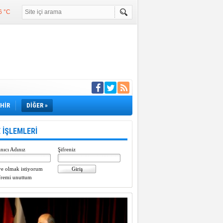
6 °C
°C
°C
e girdi
EHİR
DİĞER »
 İŞLEMLERİ
nıcı Adınız
Şifreniz
e olmak istiyorum
fremi unuttum
Paylaştı