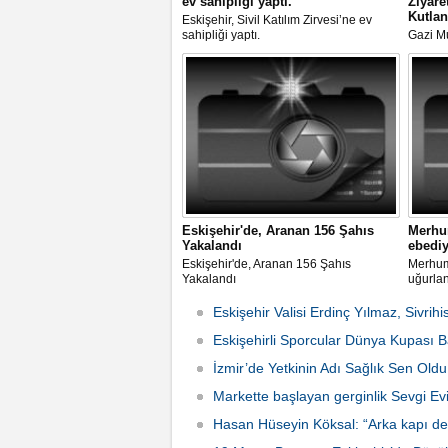
ev sahipliği yaptı.
Ziyare
Kutlan
Eskişehir, Sivil Katılım Zirvesi’ne ev
sahipliği yaptı.
Gazi M
Eskişehi
Törenle
Eskişehir'de, Aranan 156 Şahıs
Merhum
Yakalandı
ebediy
Eskişehir'de, Aranan 156 Şahıs
Merhum 
Yakalandı
uğurla
Eskişehir Valisi Erdinç Yılmaz, Sivrihi
Eskişehirli Sporcular Dünya Kupası Baş
İzmir’de Yetkinin Adı Sağlık Sen Oldu
Markette başlayan gerginlik Sevgi Ev
Hasan Hüseyin Köksal: “Arka kapı ded
2026 Çarşamba 15:24