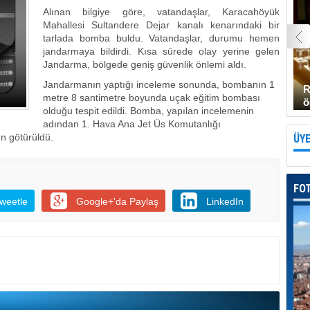
Alınan bilgiye göre, vatandaşlar, Karacahöyük
Mahallesi Sultandere Dejar kanalı kenarındaki bir
tarlada bomba buldu. Vatandaşlar, durumu hemen
jandarmaya bildirdi. Kısa sürede olay yerine gelen
Jandarma, bölgede geniş güvenlik önlemi aldı.
Jandarmanın yaptığı inceleme sonunda, bombanın 1
R
metre 8 santimetre boyunda uçak eğitim bombası
ö
olduğu tespit edildi. Bomba, yapılan incelemenin
adından 1. Hava Ana Jet Üs Komutanlığı
n götürüldü.
ÜYE
FO
weetle
Google+'da Paylaş
LinkedIn