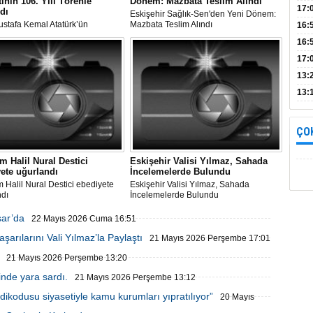
tinin 106. Yılı Törenle
Dönem: Mazbata Teslim Alındı
Bul
17:
dı
Eskişehir Sağlık-Sen'den Yeni Dönem:
ustafa Kemal Atatürk’ün
Mazbata Teslim Alındı
alın
16:
r’e İlk Ziyaretinin 106. Yılı
İnc
16:
 Kutlandı
17:
Başa
13:
13:
yara
ÇO
 Halil Nural Destici
Eskişehir Valisi Yılmaz, Sahada
ete uğurlandı
İncelemelerde Bulundu
Halil Nural Destici ebediyete
Eskişehir Valisi Yılmaz, Sahada
ndı
İncelemelerde Bulundu
sar’da
22 Mayıs 2026 Cuma 16:51
arılarını Vali Yılmaz’la Paylaştı
21 Mayıs 2026 Perşembe 17:01
21 Mayıs 2026 Perşembe 13:20
inde yara sardı.
21 Mayıs 2026 Perşembe 13:12
ikodusu siyasetiyle kamu kurumları yıpratılıyor”
20 Mayıs