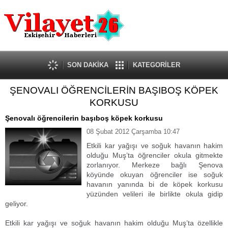
Güncel
Ekonomi
Politika
Eğitim
Sağlık
SON DAKİKA
KATEGORİLER
Spor
ŞENOVALI ÖĞRENCİLERİN BAŞIBOŞ KÖPEK
Kültür-Sanat
KORKUSU
Dünya
Röportaj
Şenovalı öğrencilerin başıboş köpek korkusu
Tanıtım Yazısı
08 Şubat 2012 Çarşamba 10:47
Etkili kar yağışı ve soğuk havanın hakim
olduğu Muş’ta öğrenciler okula gitmekte
zorlanıyor. Merkeze bağlı Şenova
köyünde okuyan öğrenciler ise soğuk
havanın yanında bi de köpek korkusu
yüzünden velileri ile birlikte okula gidip
geliyor.
Etkili kar yağışı ve soğuk havanın hakim olduğu Muş’ta özellikle