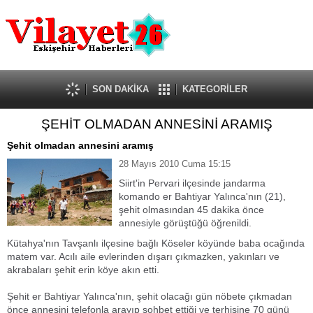
Güncel
Ekonomi
Politika
Eğitim
Sağlık
SON DAKİKA
KATEGORİLER
Spor
ŞEHİT OLMADAN ANNESİNİ ARAMIŞ
Kültür-Sanat
Dünya
Şehit olmadan annesini aramış
Röportaj
28 Mayıs 2010 Cuma 15:15
Tanıtım Yazısı
Siirt'in Pervari ilçesinde jandarma
komando er Bahtiyar Yalınca'nın (21),
şehit olmasından 45 dakika önce
annesiyle görüştüğü öğrenildi.
Kütahya'nın Tavşanlı ilçesine bağlı Köseler köyünde baba ocağında
matem var. Acılı aile evlerinden dışarı çıkmazken, yakınları ve
akrabaları şehit erin köye akın etti.
Şehit er Bahtiyar Yalınca'nın, şehit olacağı gün nöbete çıkmadan
önce annesini telefonla arayıp sohbet ettiği ve terhisine 70 günü