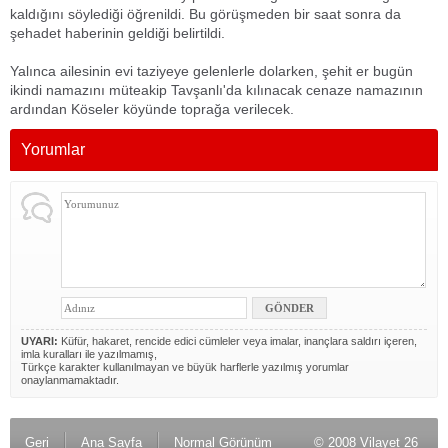
kaldığını söylediği öğrenildi. Bu görüşmeden bir saat sonra da
şehadet haberinin geldiği belirtildi.
Yalınca ailesinin evi taziyeye gelenlerle dolarken, şehit er bugün
ikindi namazını müteakip Tavşanlı'da kılınacak cenaze namazının
ardından Köseler köyünde toprağa verilecek.
Yorumlar
UYARI:
Küfür, hakaret, rencide edici cümleler veya imalar, inançlara saldırı içeren,
imla kuralları ile yazılmamış,
Türkçe karakter kullanılmayan ve büyük harflerle yazılmış yorumlar
onaylanmamaktadır.
Geri
Ana Sayfa
Normal Görünüm
© 2008 Vilayet 26