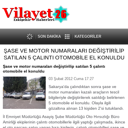
Güncel
Ekonomi
Politika
Eğitim
Sağlık
SON DAKİKA
KATEGORİLER
Spor
ŞASE VE MOTOR NUMARALARI DEĞİŞTİRİLİP
Kültür-Sanat
SATILAN 5 ÇALINTI OTOMOBİLE EL KONULDU
Dünya
Röportaj
Şase ve motor numaraları değiştirilip satılan 5 çalıntı
otomobile el konuldu
Tanıtım Yazısı
03 Şubat 2012 Cuma 17:27
Sakarya'da çalındıktan sonra şase ve
motor numaraları kazalı araçların tescil
bilgileriyle değiştirilerek satıldığı belirlenen
5 otomobile el konuldu. Olayla ilgili
gözaltına alınan 13 kişiden 2'si tutuklandı.
İl Emniyet Müdürlüğü Asayiş Şube Müdürlüğü Oto Hırsızlığı Büro
Amirliği ekiplerinin çalıntı otomobillerle ilgili yaptığı çalışmada, ikince
el oto parçası satışı yapan bazı kişilerin, çalıntı otomobilleri şase ve