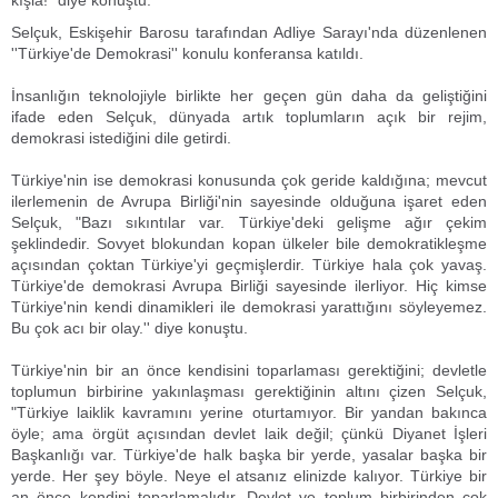
kışla!" diye konuştu.
Selçuk, Eskişehir Barosu tarafından Adliye Sarayı'nda düzenlenen
''Türkiye'de Demokrasi'' konulu konferansa katıldı.
İnsanlığın teknolojiyle birlikte her geçen gün daha da geliştiğini
ifade eden Selçuk, dünyada artık toplumların açık bir rejim,
demokrasi istediğini dile getirdi.
Türkiye'nin ise demokrasi konusunda çok geride kaldığına; mevcut
ilerlemenin de Avrupa Birliği'nin sayesinde olduğuna işaret eden
Selçuk, "Bazı sıkıntılar var. Türkiye'deki gelişme ağır çekim
şeklindedir. Sovyet blokundan kopan ülkeler bile demokratikleşme
açısından çoktan Türkiye'yi geçmişlerdir. Türkiye hala çok yavaş.
Türkiye'de demokrasi Avrupa Birliği sayesinde ilerliyor. Hiç kimse
Türkiye'nin kendi dinamikleri ile demokrasi yarattığını söyleyemez.
Bu çok acı bir olay.'' diye konuştu.
Türkiye'nin bir an önce kendisini toparlaması gerektiğini; devletle
toplumun birbirine yakınlaşması gerektiğinin altını çizen Selçuk,
"Türkiye laiklik kavramını yerine oturtamıyor. Bir yandan bakınca
öyle; ama örgüt açısından devlet laik değil; çünkü Diyanet İşleri
Başkanlığı var. Türkiye'de halk başka bir yerde, yasalar başka bir
yerde. Her şey böyle. Neye el atsanız elinizde kalıyor. Türkiye bir
an önce kendini toparlamalıdır. Devlet ve toplum birbirinden çok