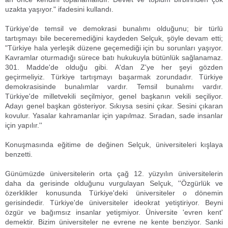
uzakta yaşıyor." ifadesini kullandı.
Türkiye'de temsil ve demokrasi bunalımı olduğunu; bir türlü
tartışmayı bile beceremediğini kaydeden Selçuk, şöyle devam etti;
"Türkiye hala yerleşik düzene geçemediği için bu sorunları yaşıyor.
Kavramlar oturmadığı sürece batı hukukuyla bütünlük sağlanamaz.
301. Madde'de olduğu gibi. A'dan Z'ye her şeyi gözden
geçirmeliyiz. Türkiye tartışmayı başarmak zorundadır. Türkiye
demokrasisinde bunalımlar vardır. Temsil bunalımı vardır.
Türkiye'de milletvekili seçilmiyor, genel başkanın vekili seçiliyor.
Adayı genel başkan gösteriyor. Sıkıysa sesini çıkar. Sesini çıkaran
kovulur. Yasalar kahramanlar için yapılmaz. Sıradan, sade insanlar
için yapılır.''
Konuşmasında eğitime de değinen Selçuk, üniversiteleri kışlaya
benzetti.
Günümüzde üniversitelerin orta çağ 12. yüzyılın üniversitelerin
daha da gerisinde olduğunu vurgulayan Selçuk, ''Özgürlük ve
özerklikler konusunda Türkiye'deki üniversiteler o dönemin
gerisindedir. Türkiye'de üniversiteler ideokrat yetiştiriyor. Beyni
özgür ve bağımsız insanlar yetişmiyor. Üniversite 'evren kent'
demektir. Bizim üniversiteler ne evrene ne kente benziyor. Sanki