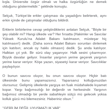
kışla. Üniversite özgür olmalı ve halka özgürlüğün ne demek
olduğunu göstermelidir.'' şeklinde konuştu.
Selçuk, Türkiye'de erkler çatışması da yaşadığını belirterek, aynı
erkin içinde de çatışmalar olduğunu bildirdi.
Erklerin birbirlerine cevap yetiştirdiklerini anlatan Selçuk, ''Böyle bir
şey olabilir mi? Hangi ülkede var? Her fırsatta (Hakimler ve Savcılar
Yüksek Kurulu'na Adalet Bakanı katılmasın, müsteşar hiç
katılmasın!) dedik. (Daha sonra Adalet Bakanı sorunları dinlemek
için katılsın; ancak oy hakkı olmasın) dedik. Şu anda katılıyor.
Halktan çıt yok. Bir sürü olay yaşanıyor. Halk sesini çıkarmıyor.
Büyük davalar geliyor. İnsanlar yargının yerine geçerek yargının
yerine karar veriyor. Köşe yazarı, siyasetçi karar veriyor. Savcılıklar
paylaşılıyor.
O bunun savcısı oluyor, bu onun savcısı oluyor. Hiçbir batı
ülkesinde bunu yapamazsınız. Yaparsanız koltuğunuzdan
olursunuz. Gelişmiş ülkelerde yargıya en fuak müdahalede kıyamet
kopar. Yargı bağımsızlığı bir değerdir ve herkesindir. Yargının
bağımsız olmadığı bir yerde sabahleyin sütçü mü gelecek yoksa
kolluk gücü mü bilemezsiniz. Haberiniz olsun.''
''GERİLİM DEĞİL UYUŞMAZLIK VAR"