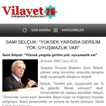
Güncel
Ekonomi
Politika
Eğitim
Sağlık
SON DAKİKA
KATEGORİLER
Spor
SAMİ SELÇUK: "YÜKSEK YARGIDA GERİLİM
Kültür-Sanat
YOK; UYUŞMAZLIK VAR"
Dünya
Röportaj
Sami Selçuk: "Yüksek yargıda gerilim yok; uyuşmazlık var"
Tanıtım Yazısı
26 Aralık 2008 Cuma 20:23
Yargıtay Onursal Başkanı Sami Selçuk,
yüksek yargı kurumları arasında tartışma
değil uyuşmazlık olduğunu söyledi.
Selçuk, ''Gerilim yok. Uyuşmazlık var. O
da giderilir. Merak etmeyin!'' dedi.
Üniversiteleri de kışlaya benzeten Selçuk,
"Üniversite 'evren kent' demektir. Beyni özgür ve bağımsız insanlar
yetişmiyor. Bizim üniversiteler ne evrene ne kente benziyor. Sanki