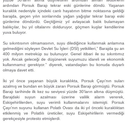
yüzde 30’ların altına düşmesinin ardından alınan tedbirlerin
ardından Porsuk Barajı tekrar eski günlerine döndü. Yaşanan
kuraklık nedeniyle içindeki canlı hayatının bitme noktasına geldiği
barajda, geçen yılın sonlarında yağan yağışlar tekrar barajı eski
günlerine döndürdü. Geçtiğimiz yıl avlayacak balık bulamayan
balıkçılar, bu yıl oltalarını dolduruyor, göçmen kuşlar kendilerine
yuva buluyor.
Su sıkıntısının olmamasının, suyu dilediğince kullanmak anlamına
gelmediğini söyleyen Devlet Su İşleri (DSİ) yetkilileri,” Barajda şu an
400 milyon metreküp su bulunuyor. Genel itibari ile su sıkıntımız
yok. Ancak geleceği de düşünerek suyumuzu idareli ve ekonomik
kullanmamız gerekiyor.” diyerek, vatandaşları bu konuda duyarlı
olmaya davet etti.
İki yıl önce yaşanan büyük kuraklıkta, Porsuk Çayı'nın suları
azalmış ve bundan en büyük zararı Porsuk Barajı görmüştü. Porsuk
Barajı tarihinde ilk kez su seviyesi yüzde 30’ların altına düşmüştü.
Barajdaki suyun azalması üzerine valilik alarm vererek,
Eskişehirlilerden, suyu verimli kullanmalarını istemişti. Porsuk
Çayı'nın suyunu kullanan Polatlı Ovası da iki yıl önceki kuraklıktan
etkilenmiş ve Polatlılı üreticiler, suyu Eskişehirlilerin vermediği
gerekçesiyle protesto etmişlerdi.