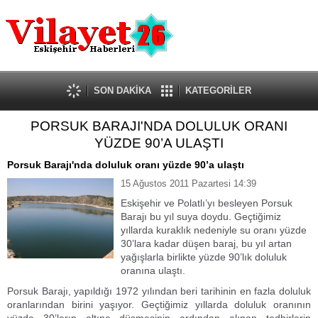
Güncel
Ekonomi
Politika
Eğitim
Sağlık
SON DAKİKA
KATEGORİLER
Spor
PORSUK BARAJI'NDA DOLULUK ORANI
Kültür-Sanat
YÜZDE 90’A ULAŞTI
Dünya
Röportaj
Porsuk Barajı'nda doluluk oranı yüzde 90’a ulaştı
Tanıtım Yazısı
15 Ağustos 2011 Pazartesi 14:39
Eskişehir ve Polatlı’yı besleyen Porsuk
Barajı bu yıl suya doydu. Geçtiğimiz
yıllarda kuraklık nedeniyle su oranı yüzde
30’lara kadar düşen baraj, bu yıl artan
yağışlarla birlikte yüzde 90’lık doluluk
oranına ulaştı.
Porsuk Barajı, yapıldığı 1972 yılından beri tarihinin en fazla doluluk
oranlarından birini yaşıyor. Geçtiğimiz yıllarda doluluk oranının