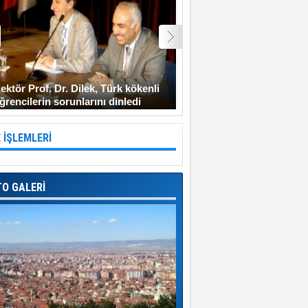
ektör Prof. Dr. Dilek, Türk kökenli
Şehit Uzman Çavuş Gen
ğrencilerin sorunlarını dinledi
Diyarbakır’a gitmeyi ken
 İŞLEMLERİ
TO GALERİ