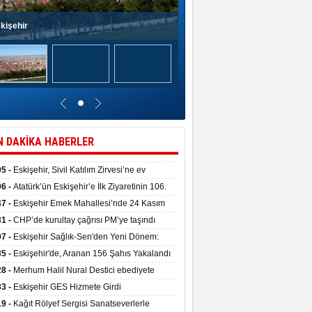
kişehir
N DAKİKA HABERLER
05 -
Eskişehir, Sivil Katılım Zirvesi’ne ev
pliği yaptı.
06 -
Atatürk’ün Eskişehir’e İlk Ziyaretinin 106.
 Törenle Kutlandı
47 -
Eskişehir Emek Mahallesi’nde 24 Kasım
kulu törenle hizmete girdi
31 -
CHP’de kurultay çağrısı PM’ye taşındı
07 -
Eskişehir Sağlık-Sen'den Yeni Dönem:
ata Teslim Alındı
35 -
Eskişehir'de, Aranan 156 Şahıs Yakalandı
28 -
Merhum Halil Nural Destici ebediyete
rlandı
33 -
Eskişehir GES Hizmete Girdi
19 -
Kağıt Rölyef Sergisi Sanatseverlerle