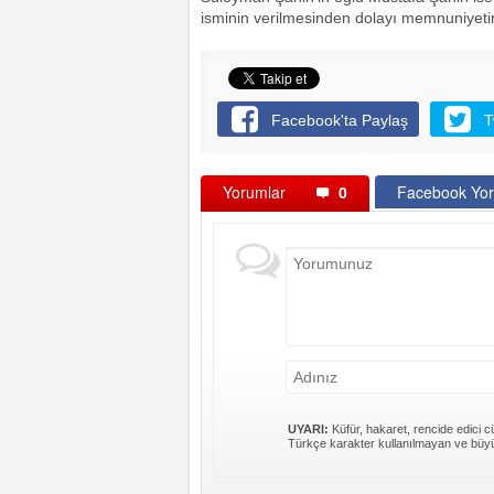
isminin verilmesinden dolayı memnuniyetin
Facebook'ta Paylaş
T
Yorumlar
0
Facebook Yor
UYARI:
Küfür, hakaret, rencide edici cü
Türkçe karakter kullanılmayan ve büyü