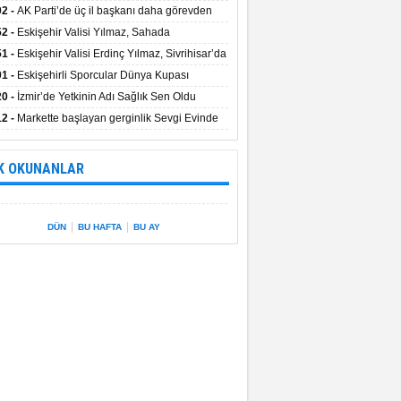
uştu
02 -
AK Parti’de üç il başkanı daha görevden
dı
52 -
Eskişehir Valisi Yılmaz, Sahada
elemelerde Bulundu
51 -
Eskişehir Valisi Erdinç Yılmaz, Sivrihisar’da
01 -
Eskişehirli Sporcular Dünya Kupası
rılarını Vali Yılmaz’la Paylaştı
20 -
İzmir’de Yetkinin Adı Sağlık Sen Oldu
12 -
Markette başlayan gerginlik Sevgi Evinde
 sardı.
K OKUNANLAR
|
|
DÜN
BU HAFTA
BU AY