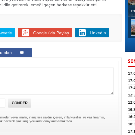
i dile getirerek, emeği geçen herkese teşekkür etti.
Es
weetle
Google+'da Paylaş
LinkedIn
umları
SO
17:
sahi
17:
Yılı
17:
İlko
12:
12:
Mazb
16:
16:
mleler veya imalar, inançlara saldırı içeren, imla kuralları ile yazılmamış,
k harflerle yazılmış yorumlar onaylanmamaktadır.
uğu
18:
17: