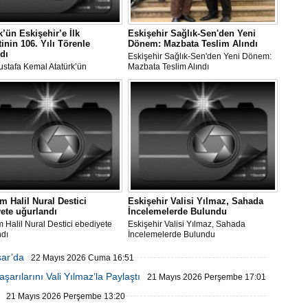
k’ün Eskişehir’e İlk
Eskişehir Sağlık-Sen'den Yeni
tinin 106. Yılı Törenle
Dönem: Mazbata Teslim Alındı
dı
Eskişehir Sağlık-Sen'den Yeni Dönem:
ustafa Kemal Atatürk’ün
Mazbata Teslim Alındı
r’e İlk Ziyaretinin 106. Yılı
 Kutlandı
 Halil Nural Destici
Eskişehir Valisi Yılmaz, Sahada
ete uğurlandı
İncelemelerde Bulundu
Halil Nural Destici ebediyete
Eskişehir Valisi Yılmaz, Sahada
ndı
İncelemelerde Bulundu
sar’da
22 Mayıs 2026 Cuma 16:51
arılarını Vali Yılmaz’la Paylaştı
21 Mayıs 2026 Perşembe 17:01
21 Mayıs 2026 Perşembe 13:20