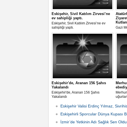
Eskişehir, Sivil Katılım Zirvesi’ne
Atatür
ev sahipliği yaptı.
Ziyare
Kutlan
Eskişehir, Sivil Katılım Zirvesi’ne ev
sahipliği yaptı.
Gazi M
Eskişehi
Törenle
Eskişehir'de, Aranan 156 Şahıs
Merhum
Yakalandı
ebediy
Eskişehir'de, Aranan 156 Şahıs
Merhum 
Yakalandı
uğurla
Eskişehir Valisi Erdinç Yılmaz, Sivrihi
Eskişehirli Sporcular Dünya Kupası Baş
İzmir’de Yetkinin Adı Sağlık Sen Oldu