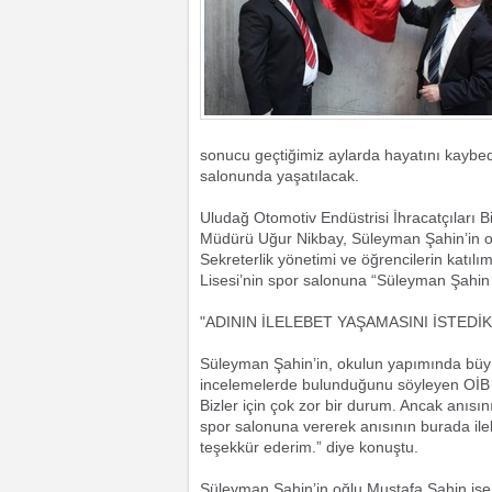
sonucu geçtiğimiz aylarda hayatını kaybe
salonunda yaşatılacak.
Uludağ Otomotiv Endüstrisi İhracatçıları 
Müdürü Uğur Nikbay, Süleyman Şahin’in oğl
Sekreterlik yönetimi ve öğrencilerin katıl
Lisesi’nin spor salonuna “Süleyman Şahin 
"ADININ İLELEBET YAŞAMASINI İSTEDİK
Süleyman Şahin’in, okulun yapımında bü
incelemelerde bulunduğunu söyleyen OİB B
Bizler için çok zor bir durum. Ancak anısın
spor salonuna vererek anısının burada il
teşekkür ederim.” diye konuştu.
Süleyman Şahin’in oğlu Mustafa Şahin is