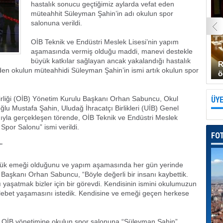
hastalık sonucu geçtiğimiz aylarda vefat eden
müteahhit Süleyman Şahin’in adı okulun spor
salonuna verildi.
OİB Teknik ve Endüstri Meslek Lisesi’nin yapım
aşamasında vermiş olduğu maddi, manevi destekle
büyük katkılar sağlayan ancak yakalandığı hastalık
R
den okulun müteahhidi Süleyman Şahin’in ismi artık okulun spor
ö
Birliği (OİB) Yönetim Kurulu Başkanı Orhan Sabuncu, Okul
ÜYE
u Mustafa Şahin, Uludağ İhracatçı Birlikleri (UİB) Genel
ımıyla gerçekleşen törende, OİB Teknik ve Endüstri Meslek
Spor Salonu” ismi verildi.
FO
"
yük emeği olduğunu ve yapım aşamasında her gün yerinde
aşkanı Orhan Sabuncu, “Böyle değerli bir insanı kaybettik.
ı yaşatmak bizler için bir görevdi. Kendisinin ismini okulumuzun
elebet yaşamasını istedik. Kendisine ve emeği geçen herkese
e OİB yönetimine okulun spor salonuna “Süleyman Şahin”