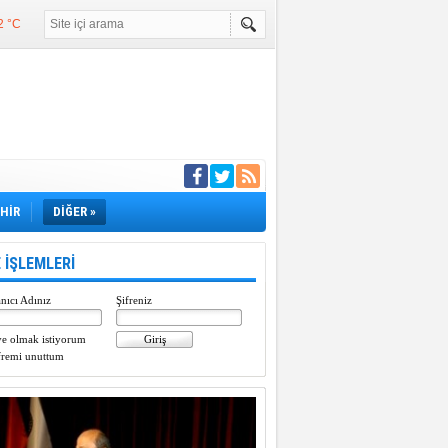
2 °C
°C
°C
e girdi
EHİR
DİĞER »
 İŞLEMLERİ
nıcı Adınız
Şifreniz
e olmak istiyorum
fremi unuttum
Paylaştı