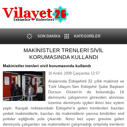
Güncel
Ekonomi
Politika
Eğitim
Sağlık
SON DAKİKA
KATEGORİLER
Spor
MAKİNİSTLER TRENLERİ SİVİL
Kültür-Sanat
KORUMASINDA KULLANDI
Dünya
Röportaj
Makinistler trenleri sivil korumasında kullandı
Tanıtım Yazısı
16 Aralık 2009 Çarşamba 12:57
Aralarında Eskişehirli 32 yıllık makinist ve
Türk Ulaşım-Sen Eskişehir Şube Başkanı
Dursun Gözen'in de bulunduğu 16
demiryolu çalışanının görevden alınması
üzerine demiryolu işçileri ikinci kez eylem
yaptı. Kavşak noktasındaki Eskişehir'e gelen trenlerden bazıları
yedek makinistlerle, bazıları da makinistlerin yanına bindirilen sivil
polisler eşliğinde yola çıkarıldı. İkinci kez uyarı grevine giden
demiryolu çalışanları ise makinistlerin çalışmadığı ortamda trenlerin