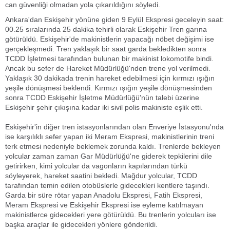
can güvenliği olmadan yola çıkarıldığını söyledi.
Ankara'dan Eskişehir yönüne giden 9 Eylül Ekspresi geceleyin saat:
00.25 sıralarında 25 dakika tehirli olarak Eskişehir Tren garına
götürüldü. Eskişehir'de makinistlerin yapacağı nöbet değişimi ise
gerçekleşmedi. Tren yaklaşık bir saat garda bekledikten sonra
TCDD İşletmesi tarafından bulunan bir makinist lokomotife bindi.
Ancak bu sefer de Hareket Müdürlüğü'nden trene yol verilmedi.
Yaklaşık 30 dakikada trenin hareket edebilmesi için kırmızı ışığın
yeşile dönüşmesi beklendi. Kırmızı ışığın yeşile dönüşmesinden
sonra TCDD Eskişehir İşletme Müdürlüğü'nün talebi üzerine
Eskişehir şehir çıkışına kadar iki sivil polis makiniste eşlik etti.
Eskişehir'in diğer tren istasyonlarından olan Enveriye İstasyonu'nda
ise karşılıklı sefer yapan iki Meram Ekspresi, makinistlerinin treni
terk etmesi nedeniyle beklemek zorunda kaldı. Trenlerde bekleyen
yolcular zaman zaman Gar Müdürlüğü'ne giderek tepkilerini dile
getirirken, kimi yolcular da vagonların kapılarından türkü
söyleyerek, hareket saatini bekledi. Mağdur yolcular, TCDD
tarafından temin edilen otobüslerle gidecekleri kentlere taşındı.
Garda bir süre rötar yapan Anadolu Ekspresi, Fatih Ekspresi,
Meram Ekspresi ve Eskişehir Ekspresi ise eyleme katılmayan
makinistlerce gidecekleri yere götürüldü. Bu trenlerin yolcuları ise
başka araçlar ile gidecekleri yönlere gönderildi.