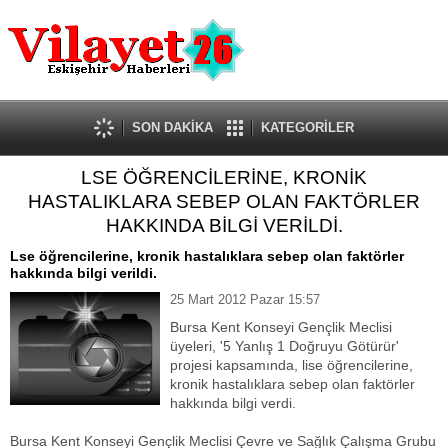
Güncel
Ekonomi
Politika
Eğitim
Sağlık
SON DAKİKA
KATEGORİLER
Spor
LSE ÖĞRENCİLERİNE, KRONİK
Kültür-Sanat
HASTALIKLARA SEBEP OLAN FAKTÖRLER
Dünya
HAKKINDA BİLGİ VERİLDİ.
Röportaj
Lse öğrencilerine, kronik hastalıklara sebep olan faktörler
Tanıtım Yazısı
hakkında bilgi verildi.
25 Mart 2012 Pazar 15:57
Bursa Kent Konseyi Gençlik Meclisi
üyeleri, '5 Yanlış 1 Doğruyu Götürür'
projesi kapsamında, lise öğrencilerine,
kronik hastalıklara sebep olan faktörler
hakkında bilgi verdi.
Bursa Kent Konseyi Gençlik Meclisi Çevre ve Sağlık Çalışma Grubu