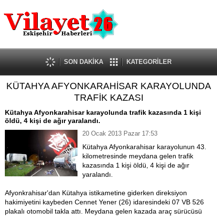
Güncel
Ekonomi
Politika
Eğitim
Sağlık
SON DAKİKA
KATEGORİLER
Spor
KÜTAHYA AFYONKARAHİSAR KARAYOLUNDA
Kültür-Sanat
TRAFİK KAZASI
Dünya
Röportaj
Kütahya Afyonkarahisar karayolunda trafik kazasında 1 kişi
öldü, 4 kişi de ağır yaralandı.
Tanıtım Yazısı
20 Ocak 2013 Pazar 17:53
Kütahya Afyonkarahisar karayolunun 43.
kilometresinde meydana gelen trafik
kazasında 1 kişi öldü, 4 kişi de ağır
yaralandı.
Afyonkrahisar'dan Kütahya istikametine giderken direksiyon
hakimiyetini kaybeden Cennet Yener (26) idaresindeki 07 VB 526
plakalı otomobil takla attı. Meydana gelen kazada araç sürücüsü