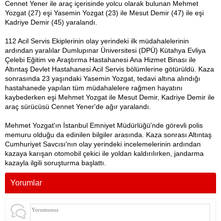
Cennet Yener ile araç içerisinde yolcu olarak bulunan Mehmet
Yozgat (27) eşi Yasemin Yozgat (23) ile Mesut Demir (47) ile eşi
Kadriye Demir (45) yaralandı.
112 Acil Servis Ekiplerinin olay yerindeki ilk müdahalelerinin
ardından yaralılar Dumlupınar Üniversitesi (DPÜ) Kütahya Evliya
Çelebi Eğitim ve Araştırma Hastahanesi Ana Hizmet Binası ile
Altıntaş Devlet Hastahanesi Acil Servis bölümlerine götürüldü. Kaza
sonrasında 23 yaşındaki Yasemin Yozgat, tedavi altına alındığı
hastahanede yapılan tüm müdahalelere rağmen hayatını
kaybederken eşi Mehmet Yozgat ile Mesut Demir, Kadriye Demir ile
araç sürücüsü Cennet Yener'de ağır yaralandı.
Mehmet Yozgat'ın İstanbul Emniyet Müdürlüğü'nde görevli polis
memuru olduğu da edinilen bilgiler arasında. Kaza sonrası Altıntaş
Cumhuriyet Savcısı'nın olay yerindeki incelemelerinin ardından
kazaya karışan otomobil çekici ile yoldan kaldırılırken, jandarma
kazayla ilgili soruşturma başlattı.
Yorumlar