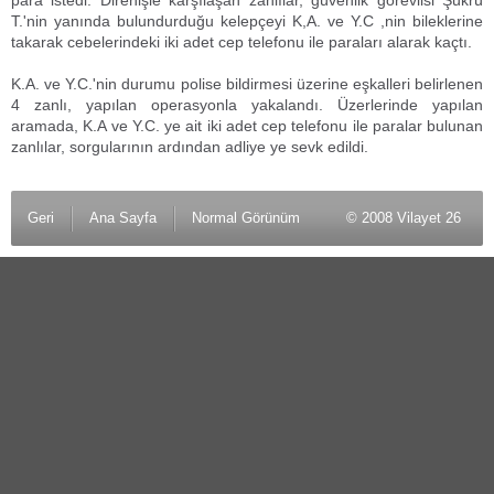
para istedi. Direnişle karşılaşan zanlılar, güvenlik görevlisi Şükrü
T.'nin yanında bulundurduğu kelepçeyi K,A. ve Y.C ,nin bileklerine
takarak cebelerindeki iki adet cep telefonu ile paraları alarak kaçtı.
K.A. ve Y.C.'nin durumu polise bildirmesi üzerine eşkalleri belirlenen
4 zanlı, yapılan operasyonla yakalandı. Üzerlerinde yapılan
aramada, K.A ve Y.C. ye ait iki adet cep telefonu ile paralar bulunan
zanlılar, sorgularının ardından adliye ye sevk edildi.
Geri
Ana Sayfa
Normal Görünüm
© 2008 Vilayet 26