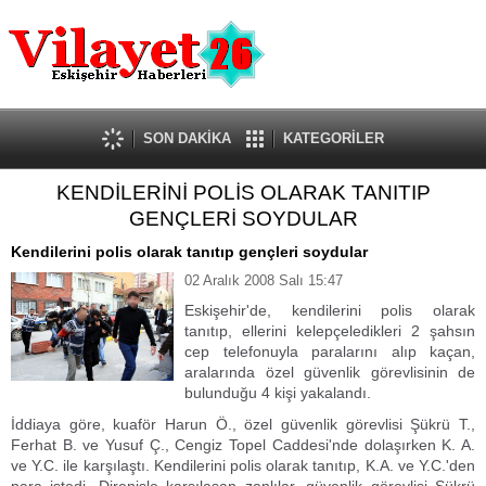
Güncel
Ekonomi
Politika
Eğitim
Sağlık
SON DAKİKA
KATEGORİLER
Spor
KENDİLERİNİ POLİS OLARAK TANITIP
Kültür-Sanat
GENÇLERİ SOYDULAR
Dünya
Röportaj
Kendilerini polis olarak tanıtıp gençleri soydular
Tanıtım Yazısı
02 Aralık 2008 Salı 15:47
Eskişehir'de, kendilerini polis olarak
tanıtıp, ellerini kelepçeledikleri 2 şahsın
cep telefonuyla paralarını alıp kaçan,
aralarında özel güvenlik görevlisinin de
bulunduğu 4 kişi yakalandı.
İddiaya göre, kuaför Harun Ö., özel güvenlik görevlisi Şükrü T.,
Ferhat B. ve Yusuf Ç., Cengiz Topel Caddesi'nde dolaşırken K. A.
ve Y.C. ile karşılaştı. Kendilerini polis olarak tanıtıp, K.A. ve Y.C.'den