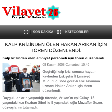
Güncel
Ekonomi
Politika
Eğitim
Sağlık
SON DAKİKA
KATEGORİLER
Spor
KALP KRİZİNDEN ÖLEN HAKAN ARIKAN İÇİN
Kültür-Sanat
TÖREN DÜZENLENDİ.
Dünya
Röportaj
Kalp krizinden ölen emniyet personeli için tören düzenlendi
Tanıtım Yazısı
08 Kasım 2008 Cumartesi 10:49
Geçirdiği kalp krizi sonucu hayatını
kaybeden Eskişehir İl Emniyet
Müdürlüğü'nde görevli sivil savunma
uzmanı Hakan Arıkan için tören
düzenlendi.
Duygulu anların yaşandığı törende, Arıkan'ın eşi Gülay, 15
yaşındaki kızı Kezban Sibel ile 9 yaşındaki oğlu Muzaffer Sezer,
gözyaşlarını tutamadı.