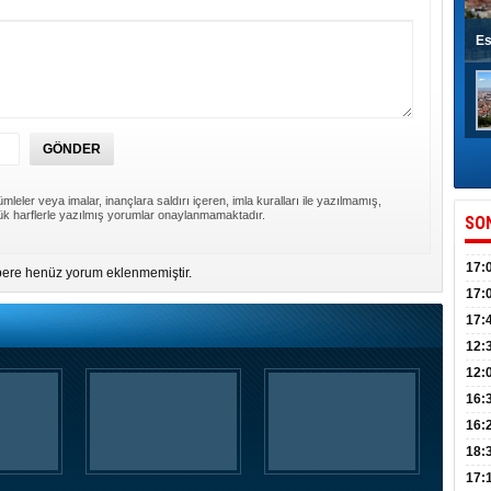
Es
mleler veya imalar, inançlara saldırı içeren, imla kuralları ile yazılmamış,
k harflerle yazılmış yorumlar onaylanmamaktadır.
SO
17:
ere henüz yorum eklenmemiştir.
sahi
17:
Yılı
17:
İlko
12:
12:
Mazb
16:
16:
uğu
18:
17: