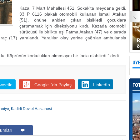
Kaza, 7 Mart Mahallesi 451. Sokak'ta meydana geldi.
33 P 6116 plakalı otomobili kullanan İsmail Atakan
(51), önüne aniden çıkan bisikletli çocuklara
çarpmamak için direksiyonu kırdı. Kazada otomobil
sürücüsü ile birlikte eşi Fatma Atakan (47) ve o sırada
aç (17) yaralandı. Yaralılar olay yerine çağrılan ambulansla
R
ö
u. Köprünün korkulukları olmasaydı bir facia olabilirdi.” dedi.
ÜYE
weetle
Google+'da Paylaş
LinkedIn
FO
aniye
,
Kadirli Devlet Hastanesi
umları