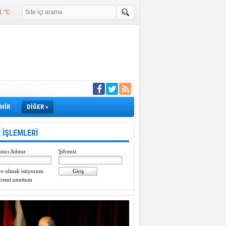
1 °C
°C
°C
e girdi
EHİR
DİĞER »
 İŞLEMLERİ
nıcı Adınız
Şifreniz
e olmak istiyorum
fremi unuttum
Paylaştı