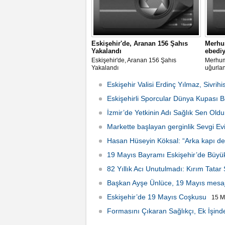
Eskişehir'de, Aranan 156 Şahıs
Merhum
Yakalandı
ebediy
Eskişehir'de, Aranan 156 Şahıs
Merhum 
Yakalandı
uğurla
Eskişehir Valisi Erdinç Yılmaz, Sivrihi
Eskişehirli Sporcular Dünya Kupası Baş
İzmir’de Yetkinin Adı Sağlık Sen Oldu
Markette başlayan gerginlik Sevgi Ev
Hasan Hüseyin Köksal: “Arka kapı ded
2026 Çarşamba 15:24
19 Mayıs Bayramı Eskişehir’de Büyü
82 Yıllık Acı Unutulmadı: Kırım Tatar
Başkan Ayşe Ünlüce, 19 Mayıs mesaj
Eskişehir’de 19 Mayıs Coşkusu
15 M
Formasını Çıkaran Sağlıkçı, Ek İşind