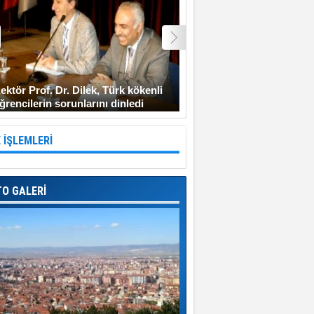
ektör Prof. Dr. Dilek, Türk kökenli
Şehit Uzman Çavuş Gen
ğrencilerin sorunlarını dinledi
Diyarbakır’a gitmeyi ken
 İŞLEMLERİ
TO GALERİ