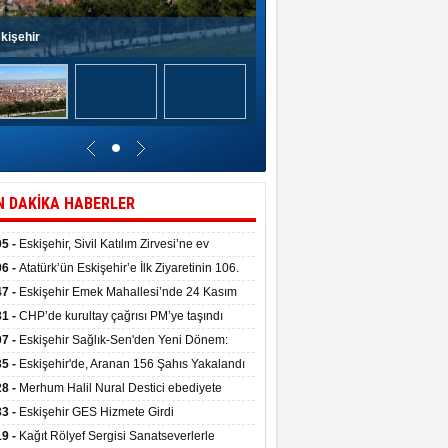
kişehir
N DAKİKA HABERLER
05 -
Eskişehir, Sivil Katılım Zirvesi’ne ev
pliği yaptı.
06 -
Atatürk’ün Eskişehir’e İlk Ziyaretinin 106.
 Törenle Kutlandı
47 -
Eskişehir Emek Mahallesi’nde 24 Kasım
kulu törenle hizmete girdi
31 -
CHP’de kurultay çağrısı PM’ye taşındı
07 -
Eskişehir Sağlık-Sen'den Yeni Dönem:
ata Teslim Alındı
35 -
Eskişehir'de, Aranan 156 Şahıs Yakalandı
28 -
Merhum Halil Nural Destici ebediyete
rlandı
33 -
Eskişehir GES Hizmete Girdi
19 -
Kağıt Rölyef Sergisi Sanatseverlerle