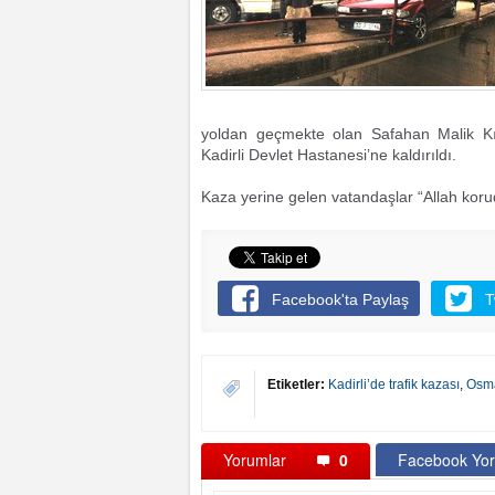
yoldan geçmekte olan Safahan Malik Kır
Kadirli Devlet Hastanesi’ne kaldırıldı.
Kaza yerine gelen vatandaşlar “Allah korud
Facebook'ta Paylaş
T
Etiketler:
Kadirli’de trafik kazası
,
Osm
Yorumlar
0
Facebook Yor