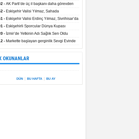
uştu
02 -
AK Parti’de üç il başkanı daha görevden
dı
52 -
Eskişehir Valisi Yılmaz, Sahada
elemelerde Bulundu
51 -
Eskişehir Valisi Erdinç Yılmaz, Sivrihisar’da
01 -
Eskişehirli Sporcular Dünya Kupası
rılarını Vali Yılmaz’la Paylaştı
20 -
İzmir’de Yetkinin Adı Sağlık Sen Oldu
12 -
Markette başlayan gerginlik Sevgi Evinde
 sardı.
K OKUNANLAR
|
|
DÜN
BU HAFTA
BU AY