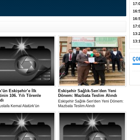
Bul
17:
alın
16:
İnc
16:
17:
Başa
13:
13:
yara
ÇO
k’ün Eskişehir’e İlk
Eskişehir Sağlık-Sen'den Yeni
tinin 106. Yılı Törenle
Dönem: Mazbata Teslim Alındı
dı
Eskişehir Sağlık-Sen'den Yeni Dönem:
ustafa Kemal Atatürk’ün
Mazbata Teslim Alındı
r’e İlk Ziyaretinin 106. Yılı
 Kutlandı