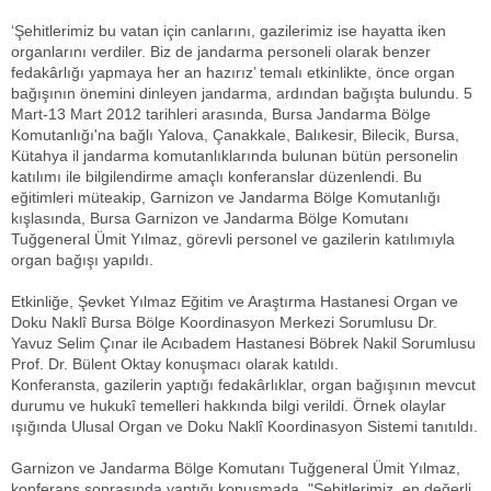
‘Şehitlerimiz bu vatan için canlarını, gazilerimiz ise hayatta iken
organlarını verdiler. Biz de jandarma personeli olarak benzer
fedakârlığı yapmaya her an hazırız’ temalı etkinlikte, önce organ
bağışının önemini dinleyen jandarma, ardından bağışta bulundu. 5
Mart-13 Mart 2012 tarihleri arasında, Bursa Jandarma Bölge
Komutanlığı'na bağlı Yalova, Çanakkale, Balıkesir, Bilecik, Bursa,
Kütahya il jandarma komutanlıklarında bulunan bütün personelin
katılımı ile bilgilendirme amaçlı konferanslar düzenlendi. Bu
eğitimleri müteakip, Garnizon ve Jandarma Bölge Komutanlığı
kışlasında, Bursa Garnizon ve Jandarma Bölge Komutanı
Tuğgeneral Ümit Yılmaz, görevli personel ve gazilerin katılımıyla
organ bağışı yapıldı.
Etkinliğe, Şevket Yılmaz Eğitim ve Araştırma Hastanesi Organ ve
Doku Naklî Bursa Bölge Koordinasyon Merkezi Sorumlusu Dr.
Yavuz Selim Çınar ile Acıbadem Hastanesi Böbrek Nakil Sorumlusu
Prof. Dr. Bülent Oktay konuşmacı olarak katıldı.
Konferansta, gazilerin yaptığı fedakârlıklar, organ bağışının mevcut
durumu ve hukukî temelleri hakkında bilgi verildi. Örnek olaylar
ışığında Ulusal Organ ve Doku Naklî Koordinasyon Sistemi tanıtıldı.
Garnizon ve Jandarma Bölge Komutanı Tuğgeneral Ümit Yılmaz,
konferans sonrasında yaptığı konuşmada, "Şehitlerimiz, en değerli