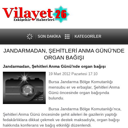
Güncel
Ekonomi
Politika
Eğitim
Sağlık
SON DAKİKA
KATEGORİLER
Spor
JANDARMADAN, ŞEHİTLERİ ANMA GÜNÜ'NDE
Kültür-Sanat
ORGAN BAĞIŞI
Dünya
Röportaj
Jandarmadan, Şehitleri Anma Günü'nde organ bağışı
Tanıtım Yazısı
19 Mart 2012 Pazartesi 17:10
Bursa Jandarma Bölge Komutanlığı
mensubu er ve erbaşlar, Şehitleri Anma
Günü öncesinde organ bağışında
bulundu.
Bursa Jandarma Bölge Komutanlığı'nca,
Şehitleri Anma Günü öncesinde şehit aileleri ile gazilerin yaptığı
fedakârlıklara dikkat çekmek ve destek maksadıyla, organ bağışı
hakkında konferans ve bağış etkinliği düzenlendi.