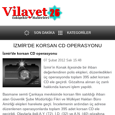
Güncel
Ekonomi
Politika
Eğitim
Sağlık
SON DAKİKA
KATEGORİLER
Spor
İZMİR'DE KORSAN CD OPERASYONU
Kültür-Sanat
Dünya
İzmir'de korsan CD operasyonu
Röportaj
07 Şubat 2012 Salı 15:48
Tanıtım Yazısı
İzmir'in Konak ilçesinde bir ihbarı
değerlendiren polis ekipleri, düzenledikleri
üç operasyonda toplam 395 adet korsan
CD ele geçirdi. Gözaltına alınan üç zanlı
hakkında kanuni işlem yapıldı.
Basmane semti Çankaya mevkisinde korsan film satıldığı ihbarı
alan Güvenlik Şube Müdürlüğü Fikri ve Mülkiyet Hakları Büro
Amirliği ekipleri harekete geçti. İncelemenin ardından üç adrese
düzenlenen operasyonlarda toplam 395 adet korsan CD ele
geçirildi. Olaylarla ilgili A.Y. (72), İ.D. (32) ve A.N. (40) gözaltına