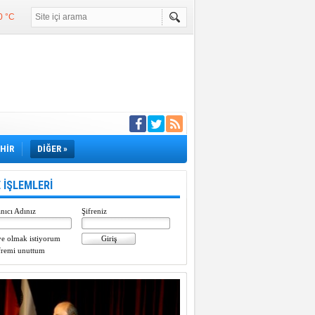
0 °C
°C
°C
e girdi
EHİR
DİĞER »
 İŞLEMLERİ
nıcı Adınız
Şifreniz
e olmak istiyorum
fremi unuttum
Paylaştı