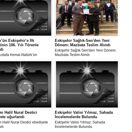
k’ün Eskişehir’e İlk
Eskişehir Sağlık-Sen'den Yeni
tinin 106. Yılı Törenle
Dönem: Mazbata Teslim Alındı
dı
Eskişehir Sağlık-Sen'den Yeni Dönem:
ustafa Kemal Atatürk’ün
Mazbata Teslim Alındı
r’e İlk Ziyaretinin 106. Yılı
 Kutlandı
 Halil Nural Destici
Eskişehir Valisi Yılmaz, Sahada
ete uğurlandı
İncelemelerde Bulundu
Halil Nural Destici ebediyete
Eskişehir Valisi Yılmaz, Sahada
ndı
İncelemelerde Bulundu