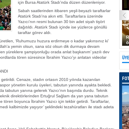
için Bursa Atatürk Stadı'nda düzen düzenleniyor.
Sabah saatlerinden itibaren yeşil-beyazlı taraftarlar
Atatürk Stadı'na akın etti. Taraftarlara üzerinde
Yazıcı'nın resmi bulunan 30 bin adet siyah tişört
dağıtıldı. Atatürk Stadı içinde ise yüzlerce gönüllü
taraftar görev aldı.
R
retilen, ‘Ruhumuzu huzura erdirmeye o kadar yakınsınız ki’
ö
‘Allah'a yemin olsun, sana söz olsun dik durmaya devam
len yüreklere şampiyonluğu orada anlat başkanım’ yazılı dev
bordlarda tören süresince İbrahim Yazıcı'yı anlatan videolar
ÜYE
ANDI
FO
a getirildi. Cenaze, stadın ortasın 2010 yılında kazanılan
spor yönetim kurulu üyeleri, tabutun yanında ayakta bekledi.
ar da tabutun yanına gelerek Yazıcı'nın başında durdu. Teknik
teknik direktörlerinden Ertuğrul Sağlam da yan yana tabutun
se tören boyunca İbrahim Yazıcı için tekbir getirdi. Taraftarlar,
lmedi kalbimizde yaşıyor’ şeklindeki tezahüratları ile stadı adeta