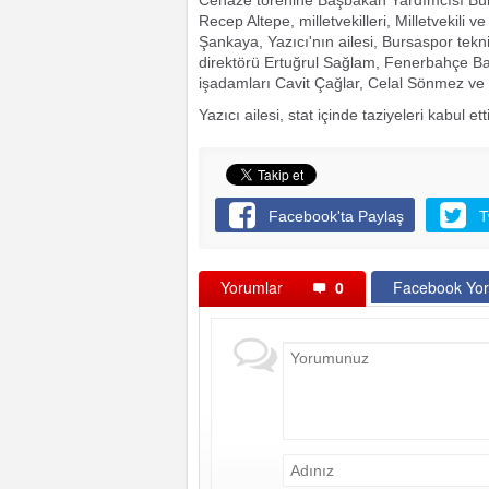
Cenaze törenine Başbakan Yardımcısı Büle
Recep Altepe, milletvekilleri, Milletvekili
Şankaya, Yazıcı'nın ailesi, Bursaspor tekni
direktörü Ertuğrul Sağlam, Fenerbahçe Ba
işadamları Cavit Çağlar, Celal Sönmez ve 
Yazıcı ailesi, stat içinde taziyeleri kabul etti
Facebook'ta Paylaş
T
Yorumlar
0
Facebook Yor