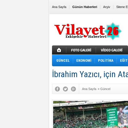
Ana Sayfa
Günün Haberleri
Arşiv
Sitene E
GÜNCEL
EKONOMİ
POLİTİKA
EĞİT
İbrahim Yazıcı, için A
Ana Sayfa
»
Güncel