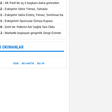
uştu
02 -
AK Parti’de üç il başkanı daha görevden
dı
52 -
Eskişehir Valisi Yılmaz, Sahada
elemelerde Bulundu
51 -
Eskişehir Valisi Erdinç Yılmaz, Sivrihisar’da
01 -
Eskişehirli Sporcular Dünya Kupası
rılarını Vali Yılmaz’la Paylaştı
20 -
İzmir’de Yetkinin Adı Sağlık Sen Oldu
12 -
Markette başlayan gerginlik Sevgi Evinde
 sardı.
K OKUNANLAR
|
|
DÜN
BU HAFTA
BU AY