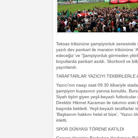
Teksas tribününe şampiyonluk senesinde ü
yazılı dev pankart ile maraton tribününe 
edeceğiz’ ve ‘Şampiyonluk görmeden yitiri
boyutlarda pankart asıldı. Skorbord ve bil
yayınlandı.
TARAFTARLAR YAZICIYI TEKBİRLERLE 
Yazıcı'nın naaşı saat 09.30 itibariyle stad
şampiyon kupasının yanına konuldu. Bursa
Siyah tişört giyen yeşil-beyazlı futbolcul
Direktör Hikmet Karaman ile takımın eski 
başında bekledi. Yeşil-beyazlı taraftarlar i
‘Başkanım hakkını helal et bize’, ‘Yazıcı ö
inletti.
SPOR DÜNYASI TÖRENE KATILDI