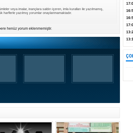
Bul
17:
mleler veya imalar, inançlara saldırı içeren, imla kuralları ile yazılmamış,
alın
16:
k harflerle yazılmış yorumlar onaylanmamaktadır.
İnc
16:
17:
ere henüz yorum eklenmemiştir.
Başa
13:
13:
yara
ÇO