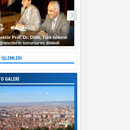
ektör Prof. Dr. Dilek, Türk kökenli
Şehit Uzman Çavuş Gen
ğrencilerin sorunlarını dinledi
Diyarbakır’a gitmeyi ken
 İŞLEMLERİ
TO GALERİ