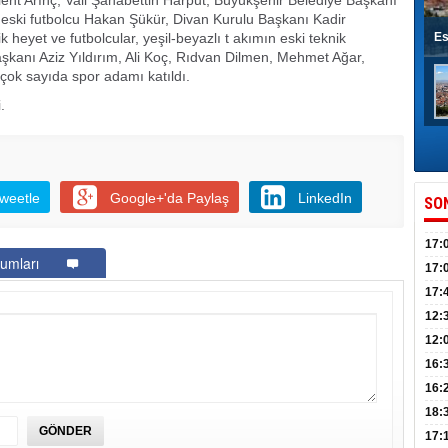
nt Arınç, Vali Şahabettin Harput, Büyükşehir Belediye Başkanı
 ve eski futbolcu Hakan Şükür, Divan Kurulu Başkanı Kadir
k heyet ve futbolcular, yeşil-beyazlı t akımın eski teknik
Es
şkanı Aziz Yıldırım, Ali Koç, Rıdvan Dilmen, Mehmet Ağar,
çok sayıda spor adamı katıldı.
.
weetle
Google+'da Paylaş
LinkedIn
SO
17:
umları
sahi
17:
Yılı
17:
İlko
12:
12:
Mazb
16:
16:
uğu
18:
17: