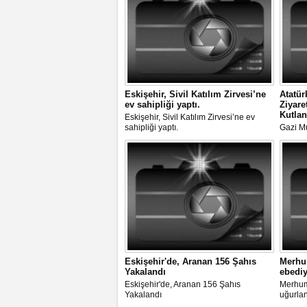
Eskişehir, Sivil Katılım Zirvesi’ne
Atatür
ev sahipliği yaptı.
Ziyare
Kutlan
Eskişehir, Sivil Katılım Zirvesi’ne ev
sahipliği yaptı.
Gazi M
Eskişehi
Törenle
Eskişehir'de, Aranan 156 Şahıs
Merhum
Yakalandı
ebediy
Eskişehir'de, Aranan 156 Şahıs
Merhum 
Yakalandı
uğurla