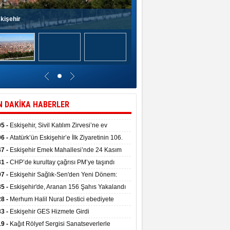
kişehir
N DAKİKA HABERLER
05 -
Eskişehir, Sivil Katılım Zirvesi’ne ev
pliği yaptı.
06 -
Atatürk’ün Eskişehir’e İlk Ziyaretinin 106.
 Törenle Kutlandı
47 -
Eskişehir Emek Mahallesi’nde 24 Kasım
kulu törenle hizmete girdi
31 -
CHP’de kurultay çağrısı PM’ye taşındı
07 -
Eskişehir Sağlık-Sen'den Yeni Dönem:
ata Teslim Alındı
35 -
Eskişehir'de, Aranan 156 Şahıs Yakalandı
28 -
Merhum Halil Nural Destici ebediyete
rlandı
33 -
Eskişehir GES Hizmete Girdi
19 -
Kağıt Rölyef Sergisi Sanatseverlerle