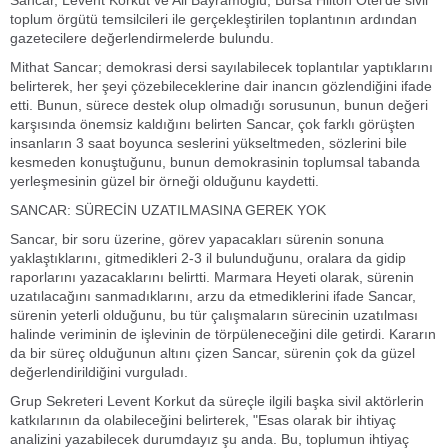
Sancar, Levent Korkut ve Ali Bayramoğlu, Bursa Hilton Otel’de sivil
toplum örgütü temsilcileri ile gerçekleştirilen toplantının ardından
gazetecilere değerlendirmelerde bulundu.
Mithat Sancar; demokrasi dersi sayılabilecek toplantılar yaptıklarını
belirterek, her şeyi çözebileceklerine dair inancın gözlendiğini ifade
etti. Bunun, sürece destek olup olmadığı sorusunun, bunun değeri
karşısında önemsiz kaldığını belirten Sancar, çok farklı görüşten
insanların 3 saat boyunca seslerini yükseltmeden, sözlerini bile
kesmeden konuştuğunu, bunun demokrasinin toplumsal tabanda
yerleşmesinin güzel bir örneği olduğunu kaydetti.
SANCAR: SÜRECİN UZATILMASINA GEREK YOK
Sancar, bir soru üzerine, görev yapacakları sürenin sonuna
yaklaştıklarını, gitmedikleri 2-3 il bulunduğunu, oralara da gidip
raporlarını yazacaklarını belirtti. Marmara Heyeti olarak, sürenin
uzatılacağını sanmadıklarını, arzu da etmediklerini ifade Sancar,
sürenin yeterli olduğunu, bu tür çalışmaların sürecinin uzatılması
halinde veriminin de işlevinin de törpüleneceğini dile getirdi. Kararın
da bir süreç olduğunun altını çizen Sancar, sürenin çok da güzel
değerlendirildiğini vurguladı.
Grup Sekreteri Levent Korkut da süreçle ilgili başka sivil aktörlerin
katkılarının da olabileceğini belirterek, "Esas olarak bir ihtiyaç
analizini yazabilecek durumdayız şu anda. Bu, toplumun ihtiyaç