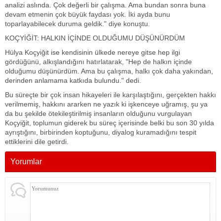
analizi aslında. Çok değerli bir çalışma. Ama bundan sonra buna
devam etmenin çok büyük faydası yok. İki ayda bunu
toparlayabilecek duruma geldik." diye konuştu.
KOÇYİĞİT: HALKIN İÇİNDE OLDUĞUMU DÜŞÜNÜRDÜM
Hülya Koçyiğit ise kendisinin ülkede nereye gitse hep ilgi
gördüğünü, alkışlandığını hatırlatarak, "Hep de halkın içinde
olduğumu düşünürdüm. Ama bu çalışma, halkı çok daha yakından,
derinden anlamama katkıda bulundu." dedi.
Bu süreçte bir çok insan hikayeleri ile karşılaştığını, gerçekten hakkı
verilmemiş, hakkını ararken ne yazık ki işkenceye uğramış, şu ya
da bu şekilde ötekileştirilmiş insanların olduğunu vurgulayan
Koçyiğit, toplumun giderek bu süreç içerisinde belki bu son 30 yılda
ayrıştığını, birbirinden koptuğunu, diyalog kuramadığını tespit
ettiklerini dile getirdi.
Yorumlar