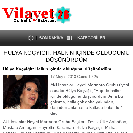
Güncel
Ekonomi
Politika
Eğitim
Sağlık
SON DAKİKA
KATEGORİLER
Spor
HÜLYA KOÇYİĞİT: HALKIN İÇİNDE OLDUĞUMU
Kültür-Sanat
DÜŞÜNÜRDÜM
Dünya
Röportaj
Hülya Koçyiğit: Halkın içinde olduğumu düşünürdüm
Tanıtım Yazısı
17 Mayıs 2013 Cuma 19:25
Akil İnsanlar Heyeti Marmara Grubu üyesi
sanatçı Hülya Koçyiğit, "Hep de halkın
içinde olduğumu düşünürdüm. Ama bu
çalışma, halkı çok daha yakından,
derinden anlamama katkıda bulundu."
dedi.
Akil İnsanlar Heyeti Marmara Grubu Başkanı Deniz Ülke Arıboğan,
Mustafa Armağan, Hayrettin Karaman, Hülya Koçyiğit, Mithat