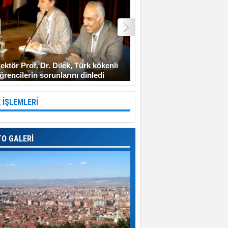
ektör Prof. Dr. Dilek, Türk kökenli
Şehit Uzman Çavuş Gen
ğrencilerin sorunlarını dinledi
Diyarbakır’a gitmeyi ken
 İŞLEMLERİ
TO GALERİ