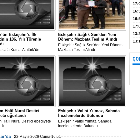
Bul
17:
alın
16:
İnc
16:
17:
Başa
13:
k’ün Eskişehir’e İlk
Eskişehir Sağlık-Sen'den Yeni
tinin 106. Yılı Törenle
Dönem: Mazbata Teslim Alındı
13:
dı
Eskişehir Sağlık-Sen'den Yeni Dönem:
yara
ustafa Kemal Atatürk’ün
Mazbata Teslim Alındı
r’e İlk Ziyaretinin 106. Yılı
ÇO
 Kutlandı
 Halil Nural Destici
Eskişehir Valisi Yılmaz, Sahada
ete uğurlandı
İncelemelerde Bulundu
Halil Nural Destici ebediyete
Eskişehir Valisi Yılmaz, Sahada
ndı
İncelemelerde Bulundu
sar’da
22 Mayıs 2026 Cuma 16:51