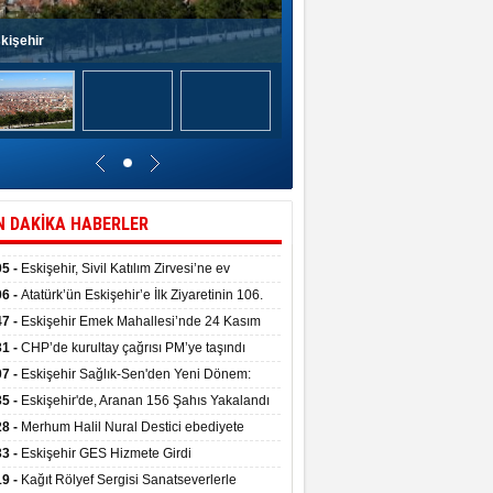
kişehir
N DAKİKA HABERLER
05 -
Eskişehir, Sivil Katılım Zirvesi’ne ev
pliği yaptı.
06 -
Atatürk’ün Eskişehir’e İlk Ziyaretinin 106.
 Törenle Kutlandı
47 -
Eskişehir Emek Mahallesi’nde 24 Kasım
kulu törenle hizmete girdi
31 -
CHP’de kurultay çağrısı PM’ye taşındı
07 -
Eskişehir Sağlık-Sen'den Yeni Dönem:
ata Teslim Alındı
35 -
Eskişehir'de, Aranan 156 Şahıs Yakalandı
28 -
Merhum Halil Nural Destici ebediyete
rlandı
33 -
Eskişehir GES Hizmete Girdi
19 -
Kağıt Rölyef Sergisi Sanatseverlerle