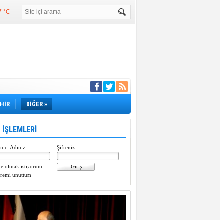
7 °C
°C
°C
e girdi
EHİR
DİĞER »
 İŞLEMLERİ
nıcı Adınız
Şifreniz
e olmak istiyorum
fremi unuttum
Paylaştı