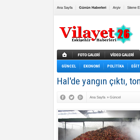
Ana Sayfa
Günün Haberleri
Arşiv
Sitene E
GÜNCEL
EKONOMİ
POLİTİKA
EĞİT
Hal'de yangın çıktı, t
Ana Sayfa
»
Güncel