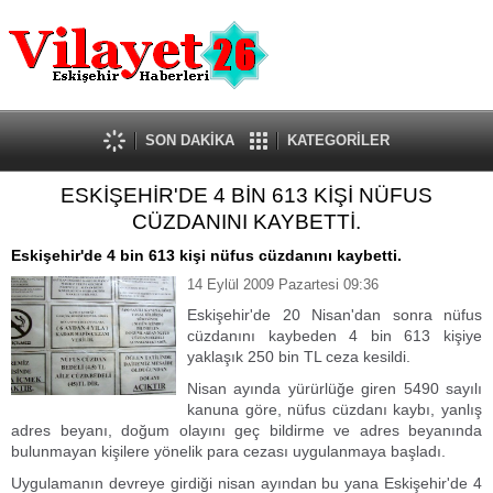
Güncel
Ekonomi
Politika
Eğitim
Sağlık
SON DAKİKA
KATEGORİLER
Spor
ESKİŞEHİR'DE 4 BİN 613 KİŞİ NÜFUS
Kültür-Sanat
CÜZDANINI KAYBETTİ.
Dünya
Röportaj
Eskişehir'de 4 bin 613 kişi nüfus cüzdanını kaybetti.
Tanıtım Yazısı
14 Eylül 2009 Pazartesi 09:36
Eskişehir'de 20 Nisan'dan sonra nüfus
cüzdanını kaybeden 4 bin 613 kişiye
yaklaşık 250 bin TL ceza kesildi.
Nisan ayında yürürlüğe giren 5490 sayılı
kanuna göre, nüfus cüzdanı kaybı, yanlış
adres beyanı, doğum olayını geç bildirme ve adres beyanında
bulunmayan kişilere yönelik para cezası uygulanmaya başladı.
Uygulamanın devreye girdiği nisan ayından bu yana Eskişehir'de 4