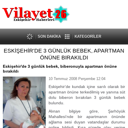
Güncel
Ekonomi
Politika
Eğitim
Sağlık
SON DAKİKA
KATEGORİLER
Spor
ESKİŞEHİR'DE 3 GÜNLÜK BEBEK, APARTMAN
Kültür-Sanat
ÖNÜNE BIRAKILDI
Dünya
Röportaj
Eskişehir'de 3 günlük bebek, biberonuyla apartman önüne
bırakıldı
Tanıtım Yazısı
10 Temmuz 2008 Perşembe 12:04
Eskişehir'de kundak içine sarılı olarak bir
apartman önüne terkedilmiş ve yanına süt
dolu biberon bırakılan 3 günlük bebek
bulundu.
Alınan bilgiye göre, Şarhöyük
Mahallesi'nde bir apartmanın önünde
ağlama sesi duyan vatandaşlar durumu
polise bildirdi. Kısa sürede olay yerine