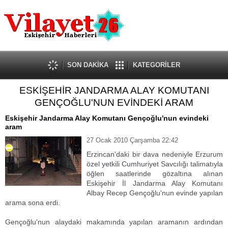
Güncel
Ekonomi
Politika
Eğitim
Sağlık
SON DAKİKA
KATEGORİLER
Spor
ESKİŞEHİR JANDARMA ALAY KOMUTANI
Kültür-Sanat
GENÇOĞLU'NUN EVİNDEKİ ARAM
Dünya
Röportaj
Eskişehir Jandarma Alay Komutanı Gençoğlu'nun evindeki
aram
Tanıtım Yazısı
27 Ocak 2010 Çarşamba 22:42
Erzincan'daki bir dava nedeniyle Erzurum
özel yetkili Cumhuriyet Savcılığı talimatıyla
öğlen saatlerinde gözaltına alınan
Eskişehir İl Jandarma Alay Komutanı
Albay Recep Gençoğlu'nun evinde yapılan
arama sona erdi.
Gençoğlu'nun alaydaki makamında yapılan aramanın ardından