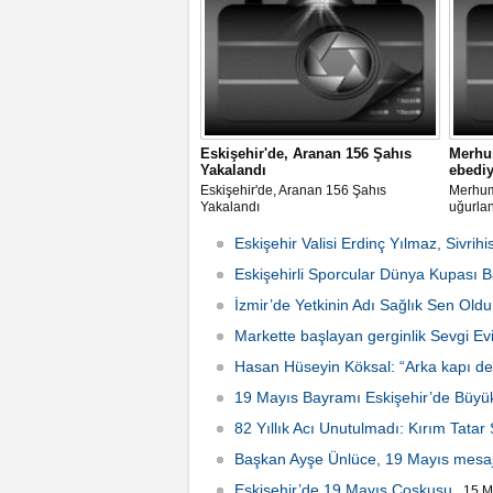
Eskişehir'de, Aranan 156 Şahıs
Merhum
Yakalandı
ebediy
Eskişehir'de, Aranan 156 Şahıs
Merhum 
Yakalandı
uğurla
Eskişehir Valisi Erdinç Yılmaz, Sivrihi
Eskişehirli Sporcular Dünya Kupası Baş
İzmir’de Yetkinin Adı Sağlık Sen Oldu
Markette başlayan gerginlik Sevgi Ev
Hasan Hüseyin Köksal: “Arka kapı ded
2026 Çarşamba 15:24
19 Mayıs Bayramı Eskişehir’de Büyü
82 Yıllık Acı Unutulmadı: Kırım Tatar
Başkan Ayşe Ünlüce, 19 Mayıs mesaj
Eskişehir’de 19 Mayıs Coşkusu
15 M