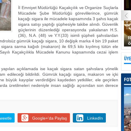
İl Emniyet Müdürlüğü Kaçakçılık ve Organize Suçlarla
Mücadele Şube Müdürlüğü görevlilerince, gümrük
kaçağı sigara ile mücadele kapsamında 3 şahıs kaçak
sigara satışı yaptığı şüphesiyle takibe alındı. Güvenlik
güçlerinin düzenlediği operasyonda yakalanan H.S.
(36), N.A. (48) ve Y.Y.(33) isimli şüpheli şahıslardan
R
ndrolsüz gümrük kaçağı sigara, 10 değişik marka 4 bin 19 paket
ö
i sigara sarma kağıdı (makaron) ile 69,5 kilo kıyılmış tütün ele
7 Sayılı Kaçakçılıkla Mücadele Kanunu kapsamında cezai işlem
ÜYE
 yapılan açıklamada ise kaçak sigara satan şahıslara yönelik
evam edileceği bildirildi. Gümrük kaçağı sigara, makaron ve içki
FO
 büyük kayıplar verdirdiğini kaydeden yetkililer, ele geçirilen
rda üretilmeleri nedeniyle insan sağlığı açısından son derece
weetle
Google+'da Paylaş
LinkedIn