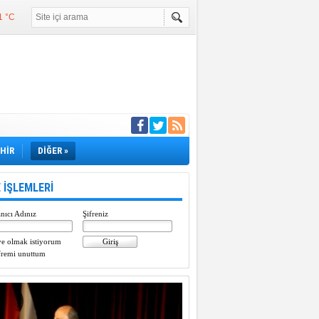
1 °C
°C
°C
e girdi
EHİR
DİĞER »
 İŞLEMLERİ
nıcı Adınız
Şifreniz
e olmak istiyorum
fremi unuttum
Paylaştı