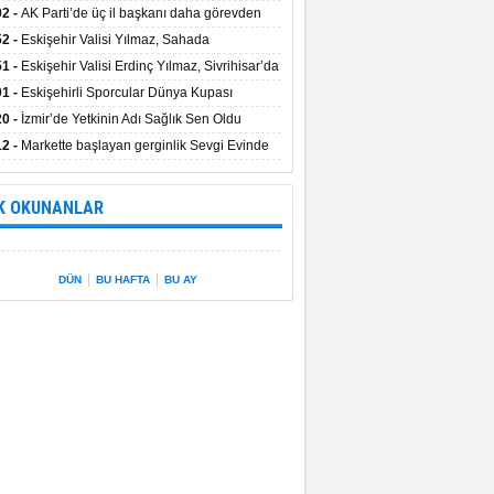
uştu
02 -
AK Parti’de üç il başkanı daha görevden
dı
52 -
Eskişehir Valisi Yılmaz, Sahada
elemelerde Bulundu
51 -
Eskişehir Valisi Erdinç Yılmaz, Sivrihisar’da
01 -
Eskişehirli Sporcular Dünya Kupası
rılarını Vali Yılmaz’la Paylaştı
20 -
İzmir’de Yetkinin Adı Sağlık Sen Oldu
12 -
Markette başlayan gerginlik Sevgi Evinde
 sardı.
K OKUNANLAR
|
|
DÜN
BU HAFTA
BU AY