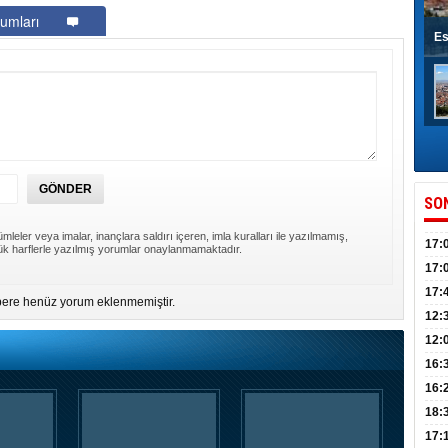
umları
Es
SO
mleler veya imalar, inançlara saldırı içeren, imla kuralları ile yazılmamış,
17:
k harflerle yazılmış yorumlar onaylanmamaktadır.
sahi
17:
Yılı
17:
ere henüz yorum eklenmemiştir.
İlko
12:
12:
Mazb
16:
16:
uğu
18:
17: