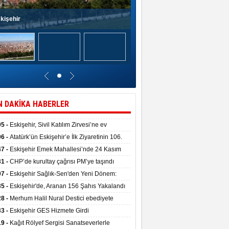
kişehir
N DAKİKA HABERLER
05 -
Eskişehir, Sivil Katılım Zirvesi’ne ev
pliği yaptı.
06 -
Atatürk’ün Eskişehir’e İlk Ziyaretinin 106.
 Törenle Kutlandı
47 -
Eskişehir Emek Mahallesi’nde 24 Kasım
kulu törenle hizmete girdi
31 -
CHP’de kurultay çağrısı PM’ye taşındı
07 -
Eskişehir Sağlık-Sen'den Yeni Dönem:
ata Teslim Alındı
35 -
Eskişehir'de, Aranan 156 Şahıs Yakalandı
28 -
Merhum Halil Nural Destici ebediyete
rlandı
33 -
Eskişehir GES Hizmete Girdi
19 -
Kağıt Rölyef Sergisi Sanatseverlerle