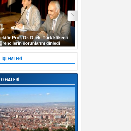
ektör Prof. Dr. Dilek, Türk kökenli
Şehit Uzman Çavuş Gen
ğrencilerin sorunlarını dinledi
Diyarbakır’a gitmeyi ken
 İŞLEMLERİ
TO GALERİ