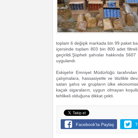
toplam 6 değişik markada bin 99 paket ba
içersinde toplam 803 bin 800 adet filtrel
geçirildi.Şüpheli şahıslar hakkında 560
uygulandı.
Eskişehir Emniyet Müdürlüğü tarafından
çalışmalara, hassasiyetle ve titizlikle d
satan şahıs ve grupların ülke ekonomisine
kaçak sigaraların, uygun olmayan koşulla
tehlikeli olduğuna dikkat çekti.
Facebook'ta Paylaş
T