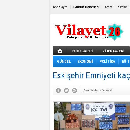
Ana Sayfa
Günün Haberleri
Arşiv
Sitene E
GÜNCEL
EKONOMİ
POLİTİKA
EĞİT
Eskişehir Emniyeti kaç
Ana Sayfa
»
Güncel