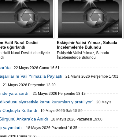
 Halil Nural Destici
Eskişehir Valisi Yılmaz, Sahada
ete uğurlandı
İncelemelerde Bulundu
Halil Nural Destici ebediyete
Eskişehir Valisi Yılmaz, Sahada
ndı
İncelemelerde Bulundu
sar’da
22 Mayıs 2026 Cuma 16:51
arılarını Vali Yılmaz’la Paylaştı
21 Mayıs 2026 Perşembe 17:01
21 Mayıs 2026 Perşembe 13:20
inde yara sardı.
21 Mayıs 2026 Perşembe 13:12
ikodusu siyasetiyle kamu kurumları yıpratılıyor”
20 Mayıs
k Coşkuyla Kutlandı
19 Mayıs 2026 Salı 15:59
 Sürgünü Ankara’da Anıldı
18 Mayıs 2026 Pazartesi 19:00
ı yayımladı.
18 Mayıs 2026 Pazartesi 16:35
ayıs 2026 Cuma 16:23