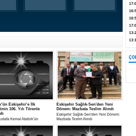
Bul
17:
alın
16:
İnc
16:
17:
Başa
13:
13:
yara
ÇO
k’ün Eskişehir’e İlk
Eskişehir Sağlık-Sen'den Yeni
tinin 106. Yılı Törenle
Dönem: Mazbata Teslim Alındı
dı
Eskişehir Sağlık-Sen'den Yeni Dönem:
ustafa Kemal Atatürk’ün
Mazbata Teslim Alındı
r’e İlk Ziyaretinin 106. Yılı
 Kutlandı