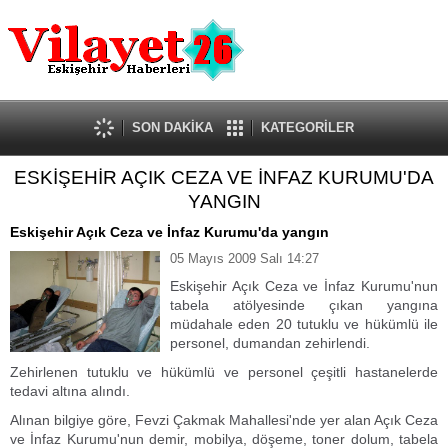
Güncel
Ekonomi
Politika
Eğitim
Sağlık
SON DAKİKA
KATEGORİLER
Spor
ESKİŞEHİR AÇIK CEZA VE İNFAZ KURUMU'DA
Kültür-Sanat
YANGIN
Dünya
Röportaj
Eskişehir Açık Ceza ve İnfaz Kurumu'da yangın
Tanıtım Yazısı
05 Mayıs 2009 Salı 14:27
Eskişehir Açık Ceza ve İnfaz Kurumu'nun
tabela atölyesinde çıkan yangına
müdahale eden 20 tutuklu ve hükümlü ile
personel, dumandan zehirlendi.
Zehirlenen tutuklu ve hükümlü ve personel çeşitli hastanelerde
tedavi altına alındı.
Alınan bilgiye göre, Fevzi Çakmak Mahallesi'nde yer alan Açık Ceza
ve İnfaz Kurumu'nun demir, mobilya, döşeme, toner dolum, tabela