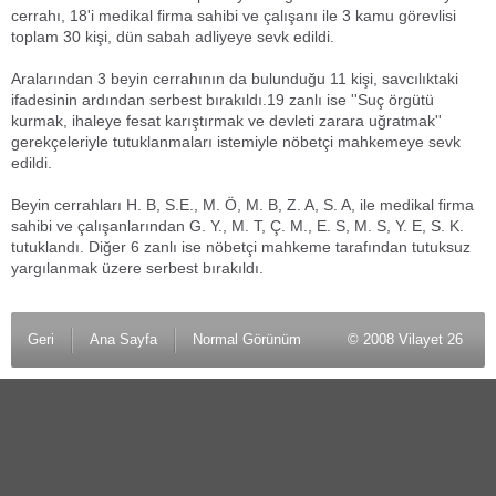
cerrahı, 18'i medikal firma sahibi ve çalışanı ile 3 kamu görevlisi
toplam 30 kişi, dün sabah adliyeye sevk edildi.
Aralarından 3 beyin cerrahının da bulunduğu 11 kişi, savcılıktaki
ifadesinin ardından serbest bırakıldı.19 zanlı ise ''Suç örgütü
kurmak, ihaleye fesat karıştırmak ve devleti zarara uğratmak''
gerekçeleriyle tutuklanmaları istemiyle nöbetçi mahkemeye sevk
edildi.
Beyin cerrahları H. B, S.E., M. Ö, M. B, Z. A, S. A, ile medikal firma
sahibi ve çalışanlarından G. Y., M. T, Ç. M., E. S, M. S, Y. E, S. K.
tutuklandı. Diğer 6 zanlı ise nöbetçi mahkeme tarafından tutuksuz
yargılanmak üzere serbest bırakıldı.
Geri
Ana Sayfa
Normal Görünüm
© 2008 Vilayet 26