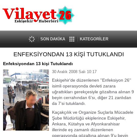
Güncel
Ekonomi
Politika
Eğitim
Sağlık
SON DAKİKA
KATEGORİLER
Spor
ENFEKSİYONDAN 13 KİŞİ TUTUKLANDI
Kültür-Sanat
Dünya
Enfeksiyondan 13 kişi Tutuklandı
Röportaj
30 Aralık 2008 Salı 10:17
Tanıtım Yazısı
Eskişehir'de düzenlenen ''Enfeksiyon 26''
isimli operasyonda devleti zarara
uğrattıkları gerekçesiyle gözaltına alınan 9
beyin cerrahından 6'sı, diğer 21 zanlıdan
da 7'si tutuklandı.
Kaçakçılık ve Organize Suçlarla Mücadele
Şube Müdürlüğü ekiplerince Eskişehir,
Ankara, Kütahya ve Afyonkarahisar
illerinde eş zamanlı düzenlenen
operasyonda gözaltına alınan 9'u beyin