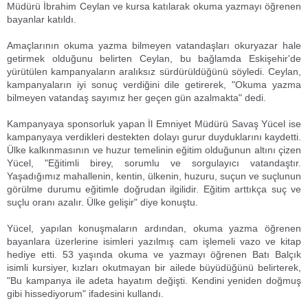
Müdürü İbrahim Ceylan ve kursa katılarak okuma yazmayı öğrenen
bayanlar katıldı.
Amaçlarının okuma yazma bilmeyen vatandaşları okuryazar hale
getirmek olduğunu belirten Ceylan, bu bağlamda Eskişehir'de
yürütülen kampanyaların aralıksız sürdürüldüğünü söyledi. Ceylan,
kampanyaların iyi sonuç verdiğini dile getirerek, "Okuma yazma
bilmeyen vatandaş sayımız her geçen gün azalmakta" dedi.
Kampanyaya sponsorluk yapan İl Emniyet Müdürü Savaş Yücel ise
kampanyaya verdikleri destekten dolayı gurur duyduklarını kaydetti.
Ülke kalkınmasının ve huzur temelinin eğitim olduğunun altını çizen
Yücel, "Eğitimli birey, sorumlu ve sorgulayıcı vatandaştır.
Yaşadığımız mahallenin, kentin, ülkenin, huzuru, suçun ve suçlunun
görülme durumu eğitimle doğrudan ilgilidir. Eğitim arttıkça suç ve
suçlu oranı azalır. Ülke gelişir" diye konuştu.
Yücel, yapılan konuşmaların ardından, okuma yazma öğrenen
bayanlara üzerlerine isimleri yazılmış cam işlemeli vazo ve kitap
hediye etti. 53 yaşında okuma ve yazmayı öğrenen Batı Balçık
isimli kursiyer, kızları okutmayan bir ailede büyüdüğünü belirterek,
"Bu kampanya ile adeta hayatım değişti. Kendini yeniden doğmuş
gibi hissediyorum" ifadesini kullandı.