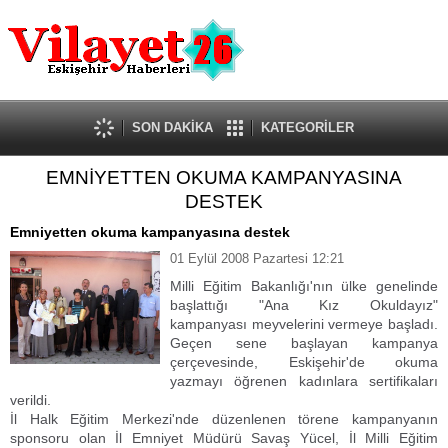
Güncel
Ekonomi
Politika
Eğitim
Sağlık
SON DAKİKA
KATEGORİLER
Spor
EMNİYETTEN OKUMA KAMPANYASINA
Kültür-Sanat
DESTEK
Dünya
Röportaj
Emniyetten okuma kampanyasına destek
Tanıtım Yazısı
01 Eylül 2008 Pazartesi 12:21
Milli Eğitim Bakanlığı'nın ülke genelinde
başlattığı "Ana Kız Okuldayız"
kampanyası meyvelerini vermeye başladı.
Geçen sene başlayan kampanya
çerçevesinde, Eskişehir'de okuma
yazmayı öğrenen kadınlara sertifikaları
verildi.
İl Halk Eğitim Merkezi'nde düzenlenen törene kampanyanın
sponsoru olan İl Emniyet Müdürü Savaş Yücel, İl Milli Eğitim