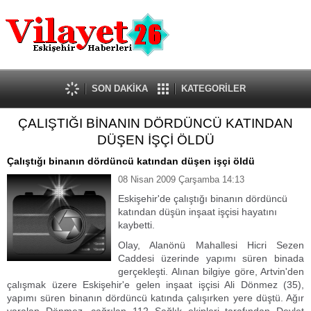
Güncel
Ekonomi
Politika
Eğitim
Sağlık
SON DAKİKA
KATEGORİLER
Spor
ÇALIŞTIĞI BİNANIN DÖRDÜNCÜ KATINDAN
Kültür-Sanat
DÜŞEN İŞÇİ ÖLDÜ
Dünya
Röportaj
Çalıştığı binanın dördüncü katından düşen işçi öldü
Tanıtım Yazısı
08 Nisan 2009 Çarşamba 14:13
Eskişehir'de çalıştığı binanın dördüncü
katından düşün inşaat işçisi hayatını
kaybetti.
Olay, Alanönü Mahallesi Hicri Sezen
Caddesi üzerinde yapımı süren binada
gerçekleşti. Alınan bilgiye göre, Artvin'den
çalışmak üzere Eskişehir'e gelen inşaat işçisi Ali Dönmez (35),
yapımı süren binanın dördüncü katında çalışırken yere düştü. Ağır