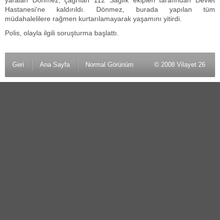
yaralan Dönmez, çağrılan 112 Sağlık ekipleri tarafından Devlet
Hastanesi'ne kaldırıldı. Dönmez, burada yapılan tüm
müdahalelilere rağmen kurtarılamayarak yaşamını yitirdi.
Polis, olayla ilgili soruşturma başlattı.
Geri
Ana Sayfa
Normal Görünüm
© 2008 Vilayet 26