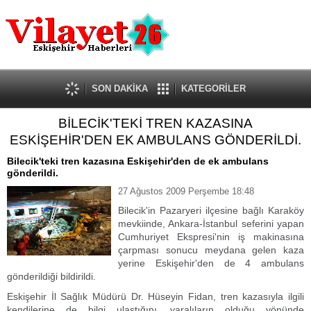
Güncel
Ekonomi
Politika
Eğitim
Sağlık
SON DAKİKA
KATEGORİLER
Spor
BİLECİK'TEKİ TREN KAZASINA
Kültür-Sanat
ESKİŞEHİR'DEN EK AMBULANS GÖNDERİLDİ.
Dünya
Röportaj
Bilecik'teki tren kazasına Eskişehir'den de ek ambulans
gönderildi.
Tanıtım Yazısı
27 Ağustos 2009 Perşembe 18:48
Bilecik'in Pazaryeri ilçesine bağlı Karaköy
mevkiinde, Ankara-İstanbul seferini yapan
Cumhuriyet Ekspresi'nin iş makinasına
çarpması sonucu meydana gelen kaza
yerine Eskişehir'den de 4 ambulans
gönderildiği bildirildi.
Eskişehir İl Sağlık Müdürü Dr. Hüseyin Fidan, tren kazasıyla ilgili
kendilerine de bilgi ulaştığını, yaralıların olduğu yönünde