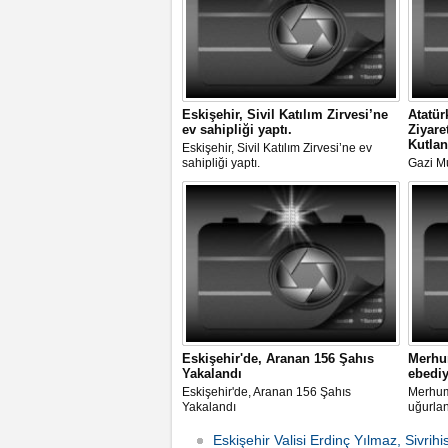
Eskişehir, Sivil Katılım Zirvesi’ne
Atatür
ev sahipliği yaptı.
Ziyare
Kutlan
Eskişehir, Sivil Katılım Zirvesi’ne ev
sahipliği yaptı.
Gazi M
Eskişehi
Törenle
Eskişehir'de, Aranan 156 Şahıs
Merhum
Yakalandı
ebediy
Eskişehir'de, Aranan 156 Şahıs
Merhum 
Yakalandı
uğurla
Eskişehir Valisi Erdinç Yılmaz, Sivrihi