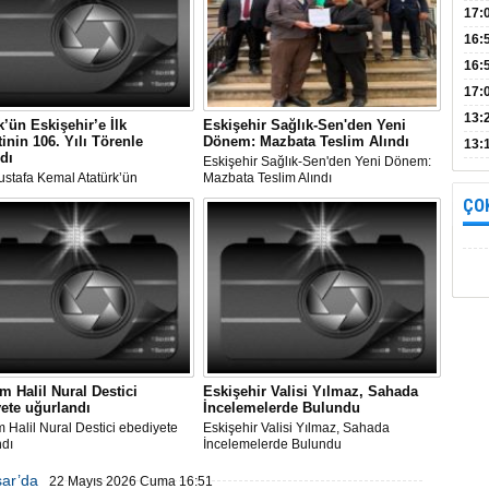
Bul
17:
alın
16:
İnc
16:
17:
Başa
13:
k’ün Eskişehir’e İlk
Eskişehir Sağlık-Sen'den Yeni
tinin 106. Yılı Törenle
Dönem: Mazbata Teslim Alındı
13:
dı
Eskişehir Sağlık-Sen'den Yeni Dönem:
yara
ustafa Kemal Atatürk’ün
Mazbata Teslim Alındı
r’e İlk Ziyaretinin 106. Yılı
ÇO
 Kutlandı
 Halil Nural Destici
Eskişehir Valisi Yılmaz, Sahada
ete uğurlandı
İncelemelerde Bulundu
Halil Nural Destici ebediyete
Eskişehir Valisi Yılmaz, Sahada
ndı
İncelemelerde Bulundu
sar’da
22 Mayıs 2026 Cuma 16:51