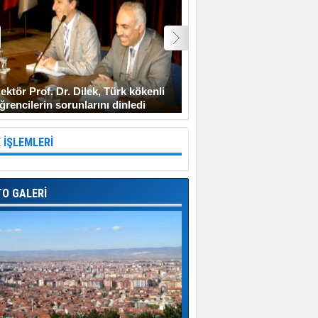
ektör Prof. Dr. Dilek, Türk kökenli
Şehit Uzman Çavuş Gen
ğrencilerin sorunlarını dinledi
Diyarbakır’a gitmeyi ken
 İŞLEMLERİ
TO GALERİ