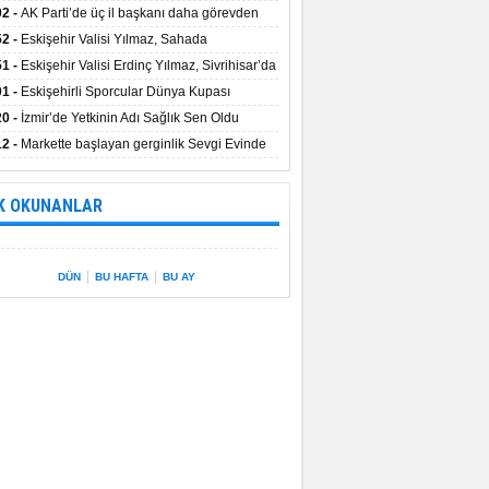
uştu
02 -
AK Parti’de üç il başkanı daha görevden
dı
52 -
Eskişehir Valisi Yılmaz, Sahada
elemelerde Bulundu
51 -
Eskişehir Valisi Erdinç Yılmaz, Sivrihisar’da
01 -
Eskişehirli Sporcular Dünya Kupası
rılarını Vali Yılmaz’la Paylaştı
20 -
İzmir’de Yetkinin Adı Sağlık Sen Oldu
12 -
Markette başlayan gerginlik Sevgi Evinde
 sardı.
K OKUNANLAR
|
|
DÜN
BU HAFTA
BU AY