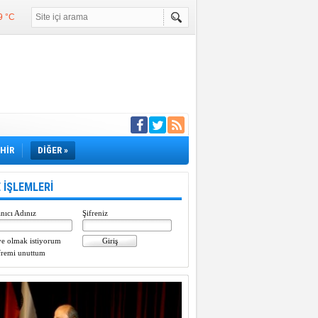
9 °C
°C
°C
e girdi
EHİR
DİĞER »
 İŞLEMLERİ
nıcı Adınız
Şifreniz
e olmak istiyorum
fremi unuttum
Paylaştı