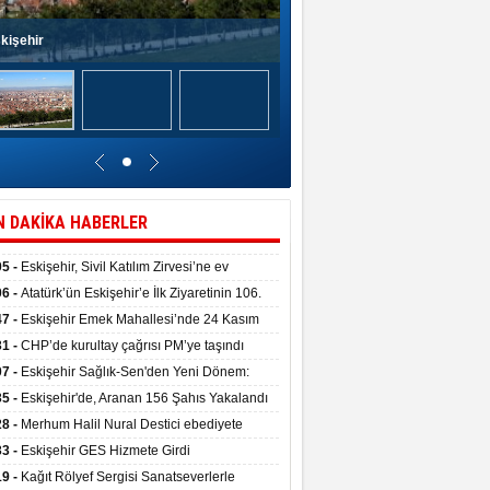
kişehir
N DAKİKA HABERLER
05 -
Eskişehir, Sivil Katılım Zirvesi’ne ev
pliği yaptı.
06 -
Atatürk’ün Eskişehir’e İlk Ziyaretinin 106.
 Törenle Kutlandı
47 -
Eskişehir Emek Mahallesi’nde 24 Kasım
kulu törenle hizmete girdi
31 -
CHP’de kurultay çağrısı PM’ye taşındı
07 -
Eskişehir Sağlık-Sen'den Yeni Dönem:
ata Teslim Alındı
35 -
Eskişehir'de, Aranan 156 Şahıs Yakalandı
28 -
Merhum Halil Nural Destici ebediyete
rlandı
33 -
Eskişehir GES Hizmete Girdi
19 -
Kağıt Rölyef Sergisi Sanatseverlerle