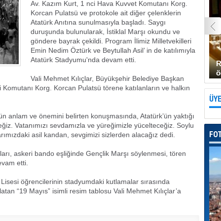
Av. Kazım Kurt, 1 nci Hava Kuvvet Komutanı Korg.
Korcan Pulatsü ve protokole ait diğer çelenklerin
Atatürk Anıtına sunulmasıyla başladı. Saygı
duruşunda bulunularak, İstiklal Marşı okundu ve
göndere bayrak çekildi. Program İlimiz Milletvekilleri
Emin Nedim Öztürk ve Beytullah Asil’ in de katılımıyla
Atatürk Stadyumu'nda devam etti.
R
ö
Vali Mehmet Kılıçlar, Büyükşehir Belediye Başkan
i Komutanı Korg. Korcan Pulatsü törene katılanların ve halkın
ÜYE
nün anlam ve önemini belirten konuşmasında, Atatürk’ün yaktığı
ceğiz. Vatanımızı sevdamızla ve yüreğimizle yücelteceğiz. Soylu
FO
ımızdaki asil kandan, sevgimizi sizlerden alacağız dedi.
arı, askeri bando eşliğinde Gençlik Marşı söylenmesi, tören
evam etti.
Lisesi öğrencilerinin stadyumdaki kutlamalar sırasında
latan “19 Mayıs” isimli resim tablosu Vali Mehmet Kılıçlar’a