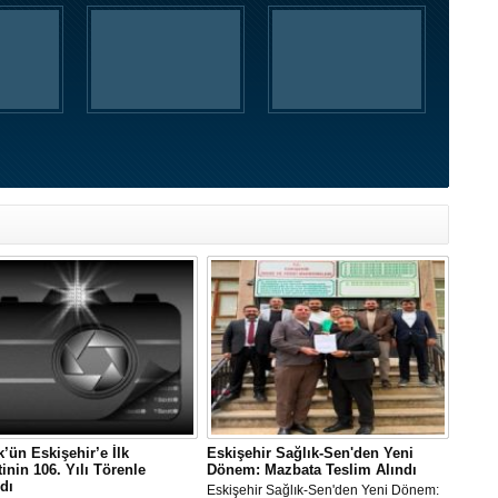
k’ün Eskişehir’e İlk
Eskişehir Sağlık-Sen'den Yeni
tinin 106. Yılı Törenle
Dönem: Mazbata Teslim Alındı
dı
Eskişehir Sağlık-Sen'den Yeni Dönem: