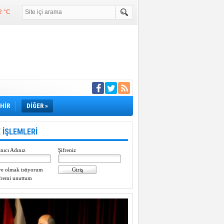
2 °C
°C
°C
e girdi
EHİR
DİĞER »
 İŞLEMLERİ
nıcı Adınız
Şifreniz
e olmak istiyorum
fremi unuttum
Paylaştı