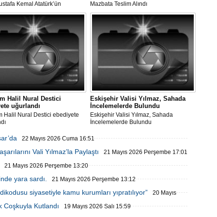
ustafa Kemal Atatürk’ün
Mazbata Teslim Alındı
r’e İlk Ziyaretinin 106. Yılı
 Kutlandı
 Halil Nural Destici
Eskişehir Valisi Yılmaz, Sahada
ete uğurlandı
İncelemelerde Bulundu
Halil Nural Destici ebediyete
Eskişehir Valisi Yılmaz, Sahada
ndı
İncelemelerde Bulundu
sar’da
22 Mayıs 2026 Cuma 16:51
arılarını Vali Yılmaz’la Paylaştı
21 Mayıs 2026 Perşembe 17:01
21 Mayıs 2026 Perşembe 13:20
inde yara sardı.
21 Mayıs 2026 Perşembe 13:12
ikodusu siyasetiyle kamu kurumları yıpratılıyor”
20 Mayıs
k Coşkuyla Kutlandı
19 Mayıs 2026 Salı 15:59