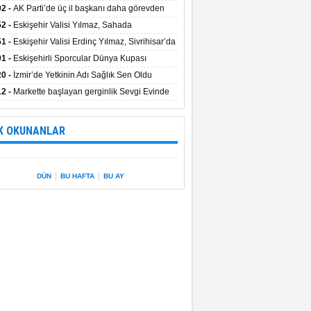
uştu
02 -
AK Parti’de üç il başkanı daha görevden
dı
52 -
Eskişehir Valisi Yılmaz, Sahada
elemelerde Bulundu
51 -
Eskişehir Valisi Erdinç Yılmaz, Sivrihisar’da
01 -
Eskişehirli Sporcular Dünya Kupası
rılarını Vali Yılmaz’la Paylaştı
20 -
İzmir’de Yetkinin Adı Sağlık Sen Oldu
12 -
Markette başlayan gerginlik Sevgi Evinde
 sardı.
K OKUNANLAR
|
|
DÜN
BU HAFTA
BU AY