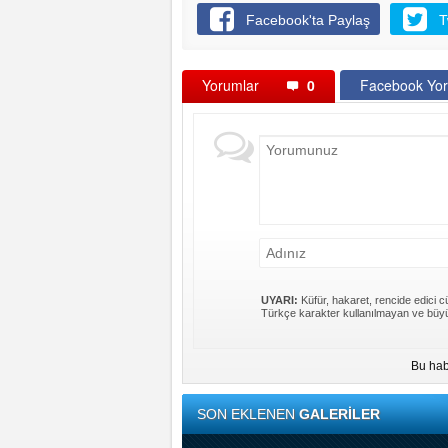
Facebook'ta Paylaş
T
Yorumlar
0
Facebook Yor
UYARI:
Küfür, hakaret, rencide edici cü
Türkçe karakter kullanılmayan ve büyü
Bu hab
SON EKLENEN
GALERİLER