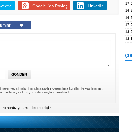
Bul
17:
weetle
Google+'da Paylaş
LinkedIn
alın
16:
İnc
16:
umları
17:
Başa
13:
13:
yara
ÇO
mleler veya imalar, inançlara saldırı içeren, imla kuralları ile yazılmamış,
k harflerle yazılmış yorumlar onaylanmamaktadır.
ere henüz yorum eklenmemiştir.