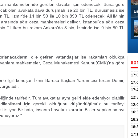
za mahkemelerinde görülen davalar için ödenecek. Buna göre
lacak olan avukata dava duruşmalı ise 20 bin TL, duruşmasız ise
Es
n TL, İzmir'de 14 bin 50 ile 10 bin 890 TL ödenecek. AİHM'nin
arasında ağır ceza mahkemeleri geliyor. İstanbul'da ağır ceza
0 bin TL iken bu rakam Ankara'da 8 bin, İzmir'de ise 9 bin 80 TL
rlanacaklarını dile getiren vatandaşlar ise rakamları oldukça
SO
lmayanlara mahkemeler, Ceza Muhakemesi Kanunu(CMK)'na göre
17:
lerle ilgili konuşan İzmir Barosu Başkan Yardımcısı Ercan Demir,
sahi
17:
 vurguladı.
Yılı
17:
İlko
12:
teliğinde tarifedir. Tüm avukatlar aynı geliri elde edemiyor olabilir
 edilebilmesi için gerekli olduğunu düşündüğümüz bu tarifeyi
12:
istiyor. Bir hata, insanın hayatını karartır. Bizler yapılan hatayı
Mazb
16:
vunuyoruz."
16:
uğu
18:
17: