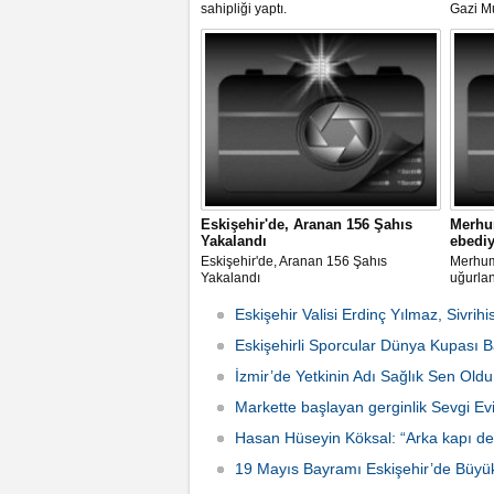
sahipliği yaptı.
Gazi M
Eskişehi
Törenle
Eskişehir'de, Aranan 156 Şahıs
Merhum
Yakalandı
ebediy
Eskişehir'de, Aranan 156 Şahıs
Merhum 
Yakalandı
uğurla
Eskişehir Valisi Erdinç Yılmaz, Sivrihi
Eskişehirli Sporcular Dünya Kupası Baş
İzmir’de Yetkinin Adı Sağlık Sen Oldu
Markette başlayan gerginlik Sevgi Ev
Hasan Hüseyin Köksal: “Arka kapı ded
2026 Çarşamba 15:24
19 Mayıs Bayramı Eskişehir’de Büyü