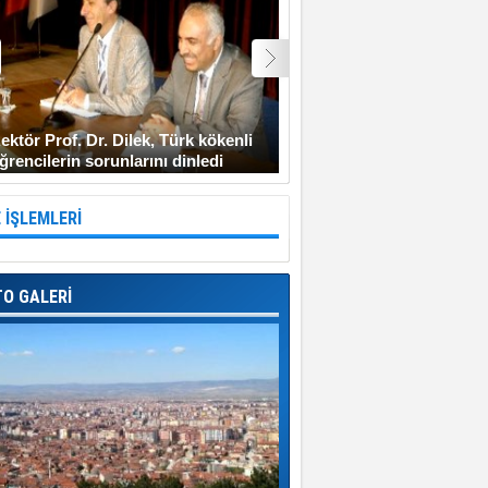
ektör Prof. Dr. Dilek, Türk kökenli
Şehit Uzman Çavuş Gen
ğrencilerin sorunlarını dinledi
Diyarbakır’a gitmeyi ken
 İŞLEMLERİ
TO GALERİ