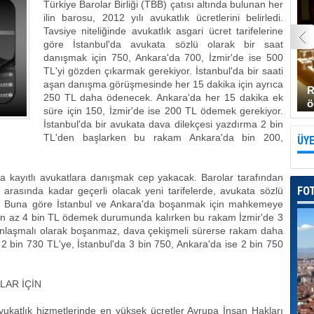
Türkiye Barolar Birliği (TBB) çatısı altında bulunan her
ilin barosu, 2012 yılı avukatlık ücretlerini belirledi.
Tavsiye niteliğinde avukatlık asgari ücret tarifelerine
göre İstanbul'da avukata sözlü olarak bir saat
danışmak için 750, Ankara'da 700, İzmir'de ise 500
TL'yi gözden çıkarmak gerekiyor. İstanbul'da bir saati
aşan danışma görüşmesinde her 15 dakika için ayrıca
R
250 TL daha ödenecek. Ankara'da her 15 dakika ek
ö
süre için 150, İzmir'de ise 200 TL ödemek gerekiyor.
İstanbul'da bir avukata dava dilekçesi yazdırma 2 bin
TL'den başlarken bu rakam Ankara'da bin 200,
ÜYE
na kayıtlı avukatlara danışmak cep yakacak. Barolar tarafından
FO
ı arasında kadar geçerli olacak yeni tarifelerde, avukata sözlü
. Buna göre İstanbul ve Ankara'da boşanmak için mahkemeye
de en az 4 bin TL ödemek durumunda kalırken bu rakam İzmir'de 3
er anlaşmalı olarak boşanmaz, dava çekişmeli sürerse rakam daha
 2 bin 730 TL'ye, İstanbul'da 3 bin 750, Ankara'da ise 2 bin 750
LAR İÇİN
avukatlık hizmetlerinde en yüksek ücretler Avrupa İnsan Hakları