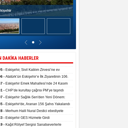
kişehir
N DAKİKA HABERLER
05 -
Eskişehir, Sivil Katılım Zirvesi’ne ev
pliği yaptı.
06 -
Atatürk’ün Eskişehir’e İlk Ziyaretinin 106.
 Törenle Kutlandı
47 -
Eskişehir Emek Mahallesi’nde 24 Kasım
kulu törenle hizmete girdi
31 -
CHP’de kurultay çağrısı PM’ye taşındı
07 -
Eskişehir Sağlık-Sen'den Yeni Dönem:
ata Teslim Alındı
35 -
Eskişehir'de, Aranan 156 Şahıs Yakalandı
28 -
Merhum Halil Nural Destici ebediyete
rlandı
33 -
Eskişehir GES Hizmete Girdi
19 -
Kağıt Rölyef Sergisi Sanatseverlerle