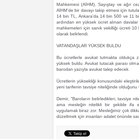
Mahkemesi (AİHM), Sayıştay ve ağır ce
AİHM'de bir davayı takip etmesi için tutu
14 bin TL, Ankara'da 14 bin 500 ve 11 bi
ardından en yüksek ücret alınan davalar 
mahkemeleri için sanık vekilliği ücreti 1
olarak belirlendi.
VATANDAŞLAR YÜKSEK BULDU
Bu ücretlerle avukat tutmakta oldukça zo
yüksek buldu. Avukat tutacak parası o
barodan yazıyla avukat talep edecek.
Ücretlerin yüksekliği konusundaki eleştiri
yeni tarifenin tavsiye niteliğinde olduğunu
Demir, "Baroların belirledikleri, tavsiye ni
ama mesleğin nitelikli bir şekilde ifa
uygulamak biraz zor. Mesleğimiz çok dikkat 
düzeltmek için insanları adalet önünde sa