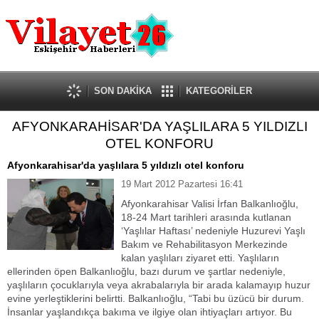
Güncel
Ekonomi
Politika
Eğitim
Sağlık
SON DAKİKA
KATEGORİLER
Spor
AFYONKARAHİSAR'DA YAŞLILARA 5 YILDIZLI
Kültür-Sanat
OTEL KONFORU
Dünya
Röportaj
Afyonkarahisar'da yaşlılara 5 yıldızlı otel konforu
Tanıtım Yazısı
19 Mart 2012 Pazartesi 16:41
Afyonkarahisar Valisi İrfan Balkanlıoğlu,
18-24 Mart tarihleri arasında kutlanan
‘Yaşlılar Haftası’ nedeniyle Huzurevi Yaşlı
Bakım ve Rehabilitasyon Merkezinde
kalan yaşlıları ziyaret etti. Yaşlıların
ellerinden öpen Balkanlıoğlu, bazı durum ve şartlar nedeniyle,
yaşlıların çocuklarıyla veya akrabalarıyla bir arada kalamayıp huzur
evine yerleştiklerini belirtti. Balkanlıoğlu, “Tabi bu üzücü bir durum.
İnsanlar yaşlandıkça bakıma ve ilgiye olan ihtiyaçları artıyor. Bu