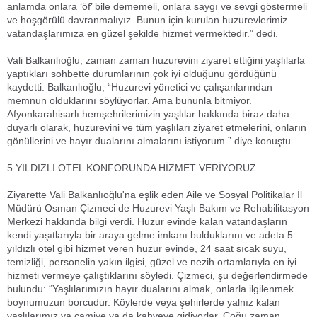
anlamda onlara ‘öf’ bile dememeli, onlara saygı ve sevgi göstermeli
ve hoşgörülü davranmalıyız. Bunun için kurulan huzurevlerimiz
vatandaşlarımıza en güzel şekilde hizmet vermektedir.” dedi.
Vali Balkanlıoğlu, zaman zaman huzurevini ziyaret ettiğini yaşlılarla
yaptıkları sohbette durumlarının çok iyi olduğunu gördüğünü
kaydetti. Balkanlıoğlu, “Huzurevi yönetici ve çalışanlarından
memnun olduklarını söylüyorlar. Ama bununla bitmiyor.
Afyonkarahisarlı hemşehrilerimizin yaşlılar hakkında biraz daha
duyarlı olarak, huzurevini ve tüm yaşlıları ziyaret etmelerini, onların
gönüllerini ve hayır dualarını almalarını istiyorum.” diye konuştu.
5 YILDIZLI OTEL KONFORUNDA HİZMET VERİYORUZ
Ziyarette Vali Balkanlıoğlu'na eşlik eden Aile ve Sosyal Politikalar İl
Müdürü Osman Çizmeci de Huzurevi Yaşlı Bakım ve Rehabilitasyon
Merkezi hakkında bilgi verdi. Huzur evinde kalan vatandaşların
kendi yaşıtlarıyla bir araya gelme imkanı bulduklarını ve adeta 5
yıldızlı otel gibi hizmet veren huzur evinde, 24 saat sıcak suyu,
temizliği, personelin yakın ilgisi, güzel ve nezih ortamlarıyla en iyi
hizmeti vermeye çalıştıklarını söyledi. Çizmeci, şu değerlendirmede
bulundu: “Yaşlılarımızın hayır dualarını almak, onlarla ilgilenmek
boynumuzun borcudur. Köylerde veya şehirlerde yalnız kalan
yaşlılarımız ya camiye ya da kahveye gidiyorlar. Çoğu zaman