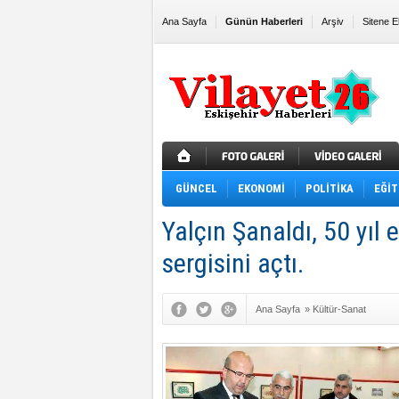
Ana Sayfa
Günün Haberleri
Arşiv
Sitene E
GÜNCEL
EKONOMİ
POLİTİKA
EĞİT
Yalçın Şanaldı, 50 yıl 
sergisini açtı.
Ana Sayfa
»
Kültür-Sanat