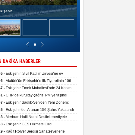
kişehir
N DAKİKA HABERLER
05 -
Eskişehir, Sivil Katılım Zirvesi’ne ev
pliği yaptı.
06 -
Atatürk’ün Eskişehir’e İlk Ziyaretinin 106.
 Törenle Kutlandı
47 -
Eskişehir Emek Mahallesi’nde 24 Kasım
kulu törenle hizmete girdi
31 -
CHP’de kurultay çağrısı PM’ye taşındı
07 -
Eskişehir Sağlık-Sen'den Yeni Dönem:
ata Teslim Alındı
35 -
Eskişehir'de, Aranan 156 Şahıs Yakalandı
28 -
Merhum Halil Nural Destici ebediyete
rlandı
33 -
Eskişehir GES Hizmete Girdi
19 -
Kağıt Rölyef Sergisi Sanatseverlerle