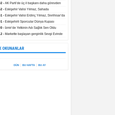
uştu
02 -
AK Parti’de üç il başkanı daha görevden
dı
52 -
Eskişehir Valisi Yılmaz, Sahada
elemelerde Bulundu
51 -
Eskişehir Valisi Erdinç Yılmaz, Sivrihisar’da
01 -
Eskişehirli Sporcular Dünya Kupası
rılarını Vali Yılmaz’la Paylaştı
20 -
İzmir’de Yetkinin Adı Sağlık Sen Oldu
12 -
Markette başlayan gerginlik Sevgi Evinde
 sardı.
K OKUNANLAR
|
|
DÜN
BU HAFTA
BU AY