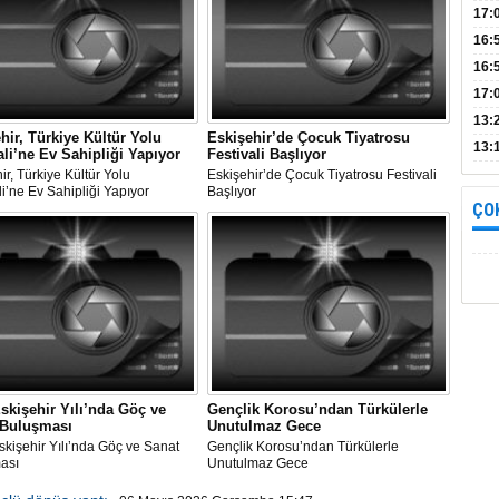
Bul
17:
alın
16:
İnc
16:
17:
Başa
13:
hir, Türkiye Kültür Yolu
Eskişehir’de Çocuk Tiyatrosu
13:
ali’ne Ev Sahipliği Yapıyor
Festivali Başlıyor
yara
ir, Türkiye Kültür Yolu
Eskişehir’de Çocuk Tiyatrosu Festivali
li’ne Ev Sahipliği Yapıyor
Başlıyor
ÇO
skişehir Yılı’nda Göç ve
Gençlik Korosu’ndan Türkülerle
 Buluşması
Unutulmaz Gece
kişehir Yılı’nda Göç ve Sanat
Gençlik Korosu’ndan Türkülerle
ası
Unutulmaz Gece