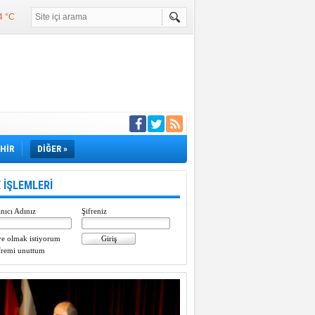
4 °C
°C
°C
e girdi
EHİR
DİĞER »
 İŞLEMLERİ
nıcı Adınız
Şifreniz
e olmak istiyorum
fremi unuttum
Paylaştı