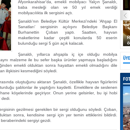
Afyonkarahisar'da, emekli mobilyacı Yalçın Şanaldı,
baba mesleği olan ve 50 yıl emek verdiği
mobilyacılıkta ilk sergisini açtı.
Şanaldı'nın Belediye Kültür Merkezi'ndeki 'Ahşap El
Sanatları' sergisinin açılışını Belediye Başkanı
Burhanettin Çoban yaptı. Saatten, hayvan
R
maketlerine kadar çeşitli konularda 50 eserin
ö
bulunduğu sergi 5 gün açık kalacak.
Şanaldı, yıllarca ahşapla iç içe olduğu mobilya
ÜYE
e aynı malzeme ile bu sefer başka ürünler yapmaya başladığını
ğinden emekli olduktan sonra hayattan emekli olmadığını dile
an ilişkisini kesmediğini söyledi.
FO
asında oluştuğunu aktaran Şanaldı, özellikle hayvan figürlerini
turduğu şablonlar ile yaptığını kaydetti. Emeklilere de seslenen
ehane köşelerinde geçiriyor. Onun yerine gelsinler, bu işi hobi
 dedi.
rgisinin gezilmesi gerekilen bir sergi olduğunu söyledi. Çoban,
ktan sonra, kendisine sergi için yer temin ettiklerini bildirdi.
eraberindeki sergiyi gezdi.