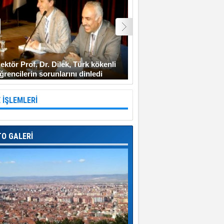
ektör Prof. Dr. Dilek, Türk kökenli
Şehit Uzman Çavuş Gen
ğrencilerin sorunlarını dinledi
Diyarbakır’a gitmeyi ken
 İŞLEMLERİ
TO GALERİ