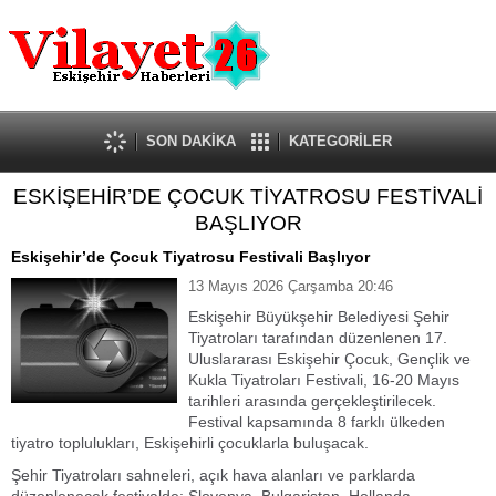
Güncel
Ekonomi
Politika
Eğitim
Sağlık
SON DAKİKA
KATEGORİLER
Spor
ESKİŞEHİR’DE ÇOCUK TİYATROSU FESTİVALİ
Kültür-Sanat
BAŞLIYOR
Dünya
Röportaj
Eskişehir’de Çocuk Tiyatrosu Festivali Başlıyor
Tanıtım Yazısı
13 Mayıs 2026 Çarşamba 20:46
Eskişehir Büyükşehir Belediyesi Şehir
Tiyatroları tarafından düzenlenen 17.
Uluslararası Eskişehir Çocuk, Gençlik ve
Kukla Tiyatroları Festivali, 16-20 Mayıs
tarihleri arasında gerçekleştirilecek.
Festival kapsamında 8 farklı ülkeden
tiyatro toplulukları, Eskişehirli çocuklarla buluşacak.
Şehir Tiyatroları sahneleri, açık hava alanları ve parklarda