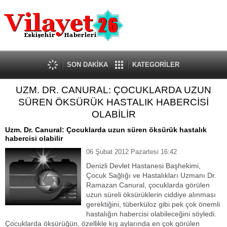
Güncel
Ekonomi
Politika
Eğitim
Sağlık
SON DAKİKA
KATEGORİLER
Spor
UZM. DR. CANURAL: ÇOCUKLARDA UZUN
Kültür-Sanat
SÜREN ÖKSÜRÜK HASTALIK HABERCİSİ
Dünya
OLABİLİR
Röportaj
Uzm. Dr. Canural: Çocuklarda uzun süren öksürük hastalık
Tanıtım Yazısı
habercisi olabilir
06 Şubat 2012 Pazartesi 16:42
Denizli Devlet Hastanesi Başhekimi,
Çocuk Sağlığı ve Hastalıkları Uzmanı Dr.
Ramazan Canural, çocuklarda görülen
uzun süreli öksürüklerin ciddiye alınması
gerektiğini, tüberküloz gibi pek çok önemli
hastalığın habercisi olabileceğini söyledi.
Çocuklarda öksürüğün, özellikle kış aylarında en çok görülen