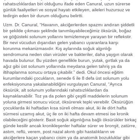
rahatsızlıklardan biri olduğunu ifade eden Canural, uzun sürerse
günlük faaliyetleri ve sosyal hayatı etkileyen, aileleri huzursuz ve
tedirgin eden bir durum olduğunu belirtti.
Uzm. Dr. Canural, “Havanın, akciğerlerden spazmı andıran şiddetli
bir şekilde çıkması şeklinde tanımlayabileceğimiz öksürük, boğaz
ve göğüsteki solunum yollarını temizlemeye yarayan bir reflekstir.
Bir nevi vücudun dışarıdan gelen yabancı uyaranlara karşı
korunma mekanizmasıdır. Kış aylarında soğuk algınlığı
sendromuna neden olan virüsler ve bakteriler, daha yaygın olarak
havada bulunur. Bu yüzden genellikle burun, yutak, gırtlak ya da
ağız gibi üst solunum yollarında meydana gelen tahriş ya da
iltihaplanma sonucu ortaya çıkabilir.” dedi. Okul öncesi eğitim
kurumlarındaki çocukların, senede 6 ile 8 defa üst solunum yolu
enfeksiyonuna yakalanabildiğini vurgulayan Canural, “Ayrıca
öksürük, alt solunum yollarındaki rahatsızlıklardan da
kaynaklanabilir. Toz ya da polen gibi çeşitli maddelerin solunum
yoluna girmesi sonucu vücut, öksürerek tepki verebilir. Öksürüğün
çocuklarda iki haftadan kısa süreli olması akut, iki ile dört hafta
sürmesi uzamış akut, üç ile on iki hafta devam etmesi ise kronik
olabileceğini gösterir. Basit soğuk algınlığına bağlı öksürükler birkaç
günde kesilir ancak kronikleşenler haftalar sürer ve bronşit, zatürre,
astım, reflü, verem, post nazal akıntı gibi hastalıkların ve
akciğerlere kaçan yabancı cisim ya da anatomik bozukluklar gibi